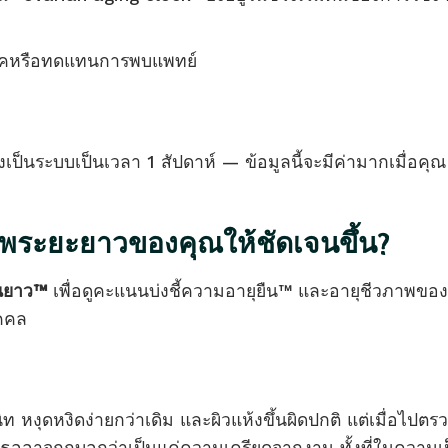
ัยโรคหรือทดแทนการพบแพทย์
ป็นระบบเป็นเวลา 1 สัปดาห์ — ข้อมูลนี้จะมีค่ามากเมื่อคุณ
ระยะยาวของคุณให้ชัดเจนขึ้น?
ยืนยาว™
เพื่อดูคะแนนบ่งชี้ความอายุยืน™ และอายุชีวภาพขอ
คคล
นิท หงุดหงิดง่ายกว่าเดิม และผิวแห้งขึ้นผิดปกติ แต่เมื่อไปตร