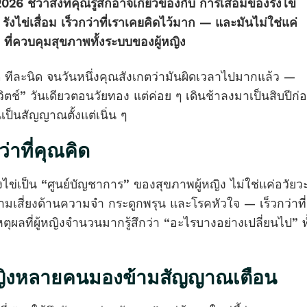
26 ชี้ว่าสิ่งที่คุณรู้สึกอาจเกี่ยวข้องกับ การเสื่อมของรังไข่
ังไข่เสื่อม เร็วกว่าที่เราเคยคิดไว้มาก — และมันไม่ใช่แค่
 ที่ควบคุมสุขภาพทั้งระบบของผู้หญิง
ด ทีละนิด จนวันหนึ่งคุณสังเกตว่ามันผิดเวลาไปมากแล้ว —
ดสวิตช์” วันเดียวตอนวัยทอง แต่ค่อย ๆ เดินช้าลงมาเป็นสิบปีก่
เป็นสัญญาณตั้งแต่เนิ่น ๆ
าที่คุณคิด
ังไข่เป็น “ศูนย์บัญชาการ” ของสุขภาพผู้หญิง ไม่ใช่แค่อวัยว
ความเสี่ยงด้านความจำ กระดูกพรุน และโรคหัวใจ — เร็วกว่าที
ตุผลที่ผู้หญิงจำนวนมากรู้สึกว่า “อะไรบางอย่างเปลี่ยนไป” ทั
ู้หญิงหลายคนมองข้ามสัญญาณเตือน