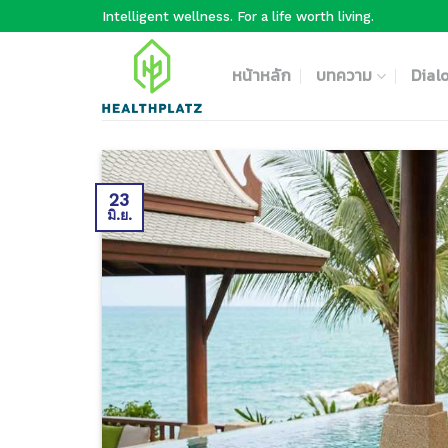
Skip
Intelligent wellness. For a life worth living.
to
content
หน้าหลัก
บทความ
Dial
23
มิ.ย.