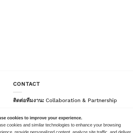
CONTACT
ติดต่อทีมงาน:
Collaboration & Partnership
E-mail:
healthplatz@gmail.com
se cookies to improve your experience.
คำถามทั่วไป:
General Inquiry
se cookies and similar technologies to enhance your browsing
rience, provide personalized content, analyze site traffic, and deliver