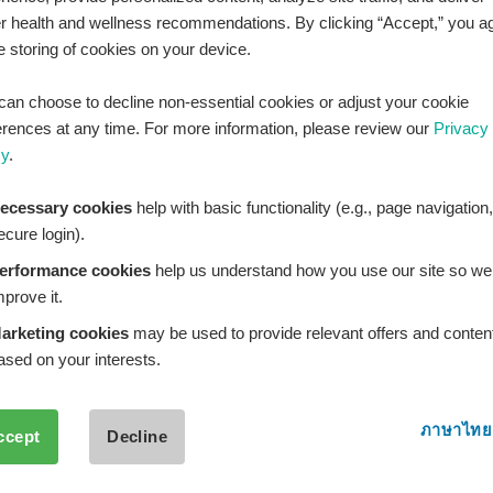
LINE Official ID:
@Healthplatz
er health and wellness recommendations. By clicking “Accept,” you a
he storing of cookies on your device.
เพิ่มเพื่อน
Add LINE :
https://lin.ee/sqNlLtc
can choose to decline non-essential cookies or adjust your cookie
erences at any time. For more information, please review our
Privacy
cy
.
ecessary cookies
help with basic functionality (e.g., page navigation,
ecure login).
erformance cookies
help us understand how you use our site so we
mprove it.
arketing cookies
may be used to provide relevant offers and conten
ased on your interests.
ภาษาไทย
ccept
Decline
THPLATZ™ is a registered trademark of Adbrandture Co., L
are for informational purposes only. Healthplatz does not