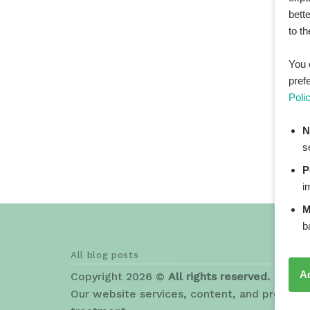
bett
to t
You 
pref
Poli
N
s
P
i
M
b
All blog posts
A
Copyright 2026 ©
All rights reserved. HEAL
Our website services, content, and products 