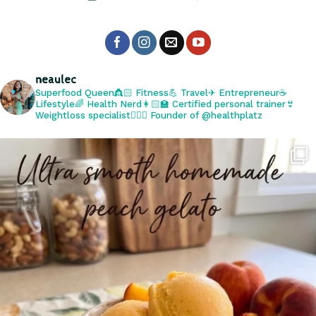
neaulec
Superfood Queen👸🏻 Fitness💪 Travel✈ Entrepreneur☕️
Lifestyle🌈 Health Nerd👩🏻‍🏫 Certified personal trainer👙
Weightloss specialist🧘🏻‍♀️ Founder of @healthplatz