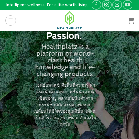
Skip
Intelligent wellness. For a life worth living.
to
Your Wellness
content
is Our
Passion.
Healthplatz is a
platform of world-
class health
knowledge and life-
changing products.
เฮลธ์แพลตซ์ คือพื้นที่ความรู้ คำ
แนะนำด้านสุขภาพชั้นนำจากผู้
เชี่ยวชาญ ผสานกับสินค้าจาก
ธรรมชาติคัดสรรมาเพื่อช่วย
เปลี่ยนให้ชีวิตของคุณดีขึ้น ให้คุณ
เป็นฮีโร่ด้านสุขภาพด้วยตัวเองใน
ทุกวัน