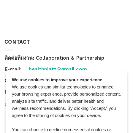
CONTACT
ติดต่อทีมงาน:
Collaboration & Partnership
E-mail:
healthplatz@gmail.com
We use cookies to improve your experience.
คำถามทั่วไป:
General Inquiry
We use cookies and similar technologies to enhance
LINE Official ID:
@Healthplatz
your browsing experience, provide personalized content,
analyze site traffic, and deliver better health and
เพิ่มเพื่อน
Add LINE :
https://lin.ee/sqNlLtc
wellness recommendations. By clicking “Accept,” you
agree to the storing of cookies on your device.
You can choose to decline non-essential cookies or