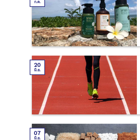
ก.ค.
20
มิ.ย.
07
มิ.ย.