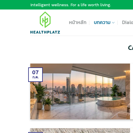
Skip
Intelligent wellness. For a life worth living.
to
content
หน้าหลัก
บทความ
Dial
C
07
ก.ค.