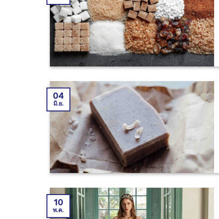
04
มิ.ย.
10
พ.ค.