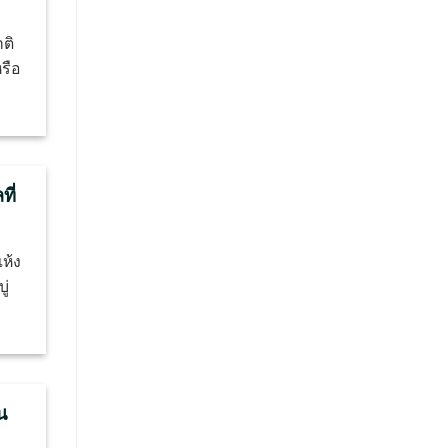
ติ
รือ
ที่
ห้ง
ู่
น