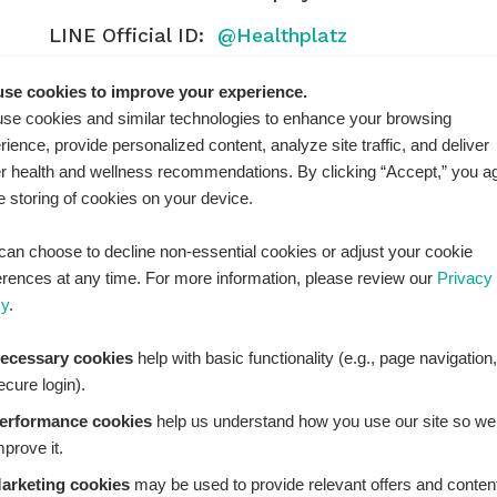
LINE Official ID:
@Healthplatz
เพิ่มเพื่อน
Add LINE :
se cookies to improve your experience.
https://lin.ee/sqNlLtc
se cookies and similar technologies to enhance your browsing
rience, provide personalized content, analyze site traffic, and deliver
er health and wellness recommendations. By clicking “Accept,” you a
he storing of cookies on your device.
can choose to decline non-essential cookies or adjust your cookie
erences at any time. For more information, please review our
Privacy
cy
.
ecessary cookies
help with basic functionality (e.g., page navigation,
ecure login).
erformance cookies
help us understand how you use our site so we
mprove it.
THPLATZ™ is a registered trademark of Adbrandture Co., L
arketing cookies
may be used to provide relevant offers and conten
are for informational purposes only. Healthplatz does not