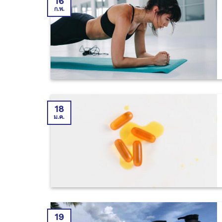
16
ก.พ.
18
ม.ค.
19