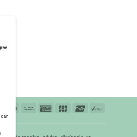
gree
 can
td.
t
 provide medical advice, diagnosis, or