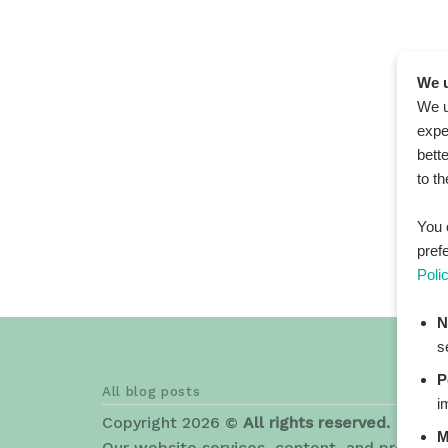
We u
We u
expe
bett
to t
You 
pref
Poli
N
s
P
All blog posts
i
Copyright 2026 ©
All rights reserved. HEAL
M
Our website services, content, and products 