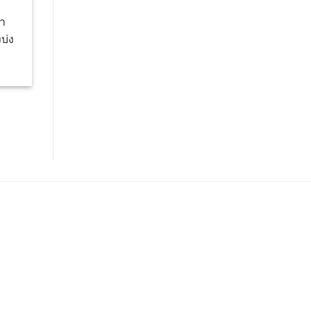
อา
บ่ง