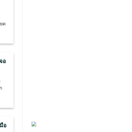
ียด
เจอ
ๆ
ีก
มือ