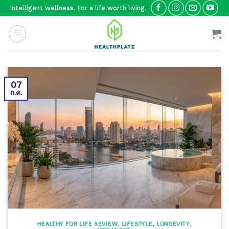
Skip
Intelligent wellness. For a life worth living.
to
content
07
ก.ค.
HEALTHY FOR LIFE REVIEW
,
LIFESTYLE
,
LONGEVITY
,