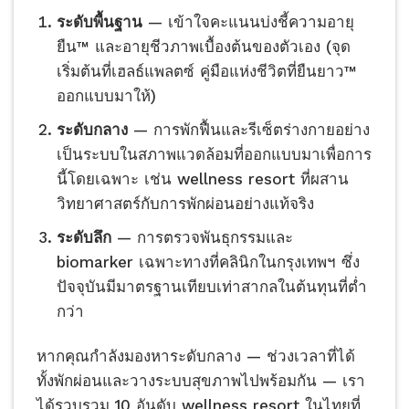
ระดับพื้นฐาน
— เข้าใจคะแนนบ่งชี้ความอายุ
ยืน™ และอายุชีวภาพเบื้องต้นของตัวเอง (จุด
เริ่มต้นที่เฮลธ์แพลตซ์ คู่มือแห่งชีวิตที่ยืนยาว™
ออกแบบมาให้)
ระดับกลาง
— การพักฟื้นและรีเซ็ตร่างกายอย่าง
เป็นระบบในสภาพแวดล้อมที่ออกแบบมาเพื่อการ
นี้โดยเฉพาะ เช่น wellness resort ที่ผสาน
วิทยาศาสตร์กับการพักผ่อนอย่างแท้จริง
ระดับลึก
— การตรวจพันธุกรรมและ
biomarker เฉพาะทางที่คลินิกในกรุงเทพฯ ซึ่ง
ปัจจุบันมีมาตรฐานเทียบเท่าสากลในต้นทุนที่ต่ำ
กว่า
หากคุณกำลังมองหาระดับกลาง — ช่วงเวลาที่ได้
ทั้งพักผ่อนและวางระบบสุขภาพไปพร้อมกัน — เรา
ได้รวบรวม 10 อันดับ wellness resort ในไทยที่