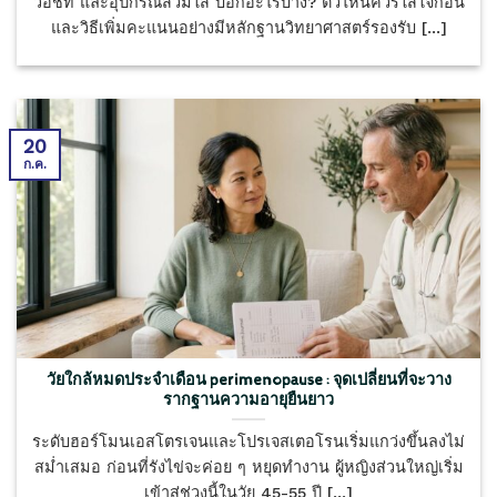
วอชท์ และอุปกรณ์สวมใส่ บอกอะไรบ้าง? ตัวไหนควรใส่ใจก่อน
และวิธีเพิ่มคะแนนอย่างมีหลักฐานวิทยาศาสตร์รองรับ [...]
20
ก.ค.
วัยใกล้หมดประจำเดือน perimenopause : จุดเปลี่ยนที่จะวาง
รากฐานความอายุยืนยาว
ระดับฮอร์โมนเอสโตรเจนและโปรเจสเตอโรนเริ่มแกว่งขึ้นลงไม่
สม่ำเสมอ ก่อนที่รังไข่จะค่อย ๆ หยุดทำงาน ผู้หญิงส่วนใหญ่เริ่ม
เข้าสู่ช่วงนี้ในวัย 45-55 ปี [...]