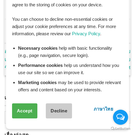
agree to the storing of cookies on your device.
You can choose to decline non-essential cookies or
This entry was posted in
Anti-aging
,
Longevity
,
Wellness
adjust your cookie preferences at any time. For more
and tagged
longevity
,
Zone 2 Training
,
ออกกำลังกายโซน2
,
information, please review our
Privacy Policy
.
แผนออกกำลังกาย
,
ไมโตคอนเดรีย
.
Necessary cookies
help with basic functionality
อ่านผลเลือดด้วยตัวเอง: ค่าที่
รวมเซ็ท อาหารเสริมสำหรับ
(e.g., page navigation, secure login).
แพทย์ไม่ได้บอก แต่บอกอายุ
วัย40 ที่ดีที่สุด: คู่มือฉบับ
Performance cookies
help us understand how you
ชีวภาพของคุณ
สมบูรณ์แยกตามเพศ
use our site so we can improve it.
Marketing cookies
may be used to provide relevant
offers and content based on your interests.
เลือกหัวข้อบลอค BLOG TOPICS
ภาษาไทย
Accept
Decline
เลือก
หัว
ข้อ