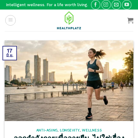
Skip
Intelligent wellness. For a life worth living.
to
content
17
มิ.ย.
ANTI-AGING
,
LONGEVITY
,
WELLNESS