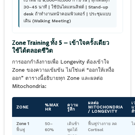
เป้าหมาย 8,000–10,000 ก้าว/วัน | ลุกเดินทุก
30–45 นาที | ใช้บันไดแทนลิฟต์ | Stand-up
desk ถ้าทำงานหน้าคอมพิวเตอร์ | ประชุมแบบ
เดิน (Walking Meeting)
Zone Training ทั้ง 5 — เข้าใจครั้งเดียว
ใช้ได้ตลอดชีวิต
การออกกำลังกายเพื่อ Longevity ต้องเข้าใจ
Zone ของความเข้มข้น ไม่ใช่แค่ “ออกให้เหงื่อ
ออก” ตารางนี้อธิบายทุก Zone และผลต่อ
Mitochondria:
ผลต่อ
เ
%MAX
ความ
ZONE
MITOCHONDRIA
แ
HR
รู้สึก
/ LONGEVITY
ส
Zone 1
50–
เดินช้า
ฟื้นฟูร่างกาย ลด
ไ
ฟื้นฟู
60%
พูดได้
Cortisol