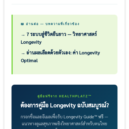
เทิลเบลที่บ้าน ยิมมีประโยชน์เรื่องอุปกรณ์ที่หลาก
เปรียบเล็กน้อยด้าน Performance เพราะอุณหภูมิ
Creatine เป็นหนึ่งในอาหารเสริมที่มีหลักฐาน
หลายและ Progressive Overload ที่ชัดเจนกว่า
ร่างกายและฮอร์โมนเหมาะสมกว่า Zone 2 ตอน
สนับสนุนมากที่สุด ไม่ใช่แค่ด้านกีฬา แต่รวมถึง
เช้าอาจดีกว่าสำหรับ Fat Oxidation เพราะ
Cognitive Function, Muscle Preservation
📖 อ่านต่อ — บทความที่เกี่ยวข้อง
Glycogen ต่ำ แต่ความสม่ำเสมอสำคัญกว่าทุก
ในผู้สูงอายุ, และการสนับสนุนพลังงาน
ปัจจัยเหล่านี้มาก
→ 7 ระบบสู่ชีวิตยืนยาว — วิทยาศาสตร์
Mitochondria (ATP regeneration) งานวิจัยใน
Longevity
กลุ่มผู้สูงอายุพบว่า Creatine ร่วมกับ
→ อ่านผลเลือดด้วยตัวเอง: ค่า Longevity
Resistance Training ช่วยรักษามวลกล้ามเนื้อ
ได้ดีกว่าการออกกำลังกายเพียงอย่างเดียว ปริมาณ
Optimal
แนะนำ 3–5 กรัม/วัน ปรึกษาแพทย์ก่อนเสริม
คู่มือฟรีจาก HEALTHPLATZ™
ต้องการคู่มือ Longevity ฉบับสมบูรณ์?
กรอกชื่อและอีเมลเพื่อรับ
Longevity Guide™ ฟรี
—
แนวทางดูแลสุขภาพเชิงวิทยาศาสตร์สำหรับคนไทย