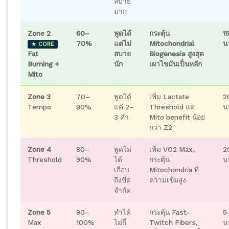
สบาย
มาก
Zone 2
60–
พูดได้
กระตุ้น
1
70%
แต่ไม่
Mitochondrial
น
★ CORE
Fat
สบาย
Biogenesis สูงสุด
Burning +
นัก
เผาไขมันเป็นหลัก
Mito
Zone 3
70–
พูดได้
เพิ่ม Lactate
2
Tempo
80%
แค่ 2–
Threshold แต่
น
3 คำ
Mito benefit น้อย
กว่า Z2
Zone 4
80–
พูดไม่
เพิ่ม VO2 Max,
2
Threshold
90%
ได้
กระตุ้น
น
เกือบ
Mitochondria ที่
ถึงขีด
ความเข้มสูง
จำกัด
Zone 5
90–
ทำได้
กระตุ้น Fast-
5
Max
100%
ไม่กี่
Twitch Fibers,
น