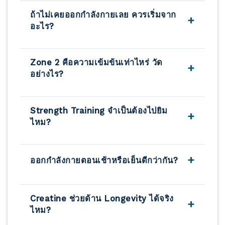
งานวิจัยชี้ว่า 150–180 นาทีของ Zone 2 Cardio
ถ้าไม่เคยออกกำลังกายเลย ควรเริ่มจาก
+
บวก 2–3 ครั้งของ Strength Training ต่อ
อะไร?
สัปดาห์ให้ผล Longevity สูงสุดสำหรับคนทั่วไป
รวมเวลาประมาณ 5–7 ชั่วโมง/สัปดาห์ แต่ผล
เริ่มจากการเดินเร็ว 20–30 นาที 3–4 ครั้ง/
ตอบแทนเริ่มเห็นได้แม้เริ่มจาก 75 นาที/สัปดาห์
Zone 2 คือความเข้มข้นเท่าไหร่ วัด
+
สัปดาห์ เป็นเวลา 4–6 สัปดาห์ก่อน การเดินเร็ว
— สำคัญกว่าปริมาณคือความสม่ำเสมอ
อย่างไร?
ในระดับที่ “พูดได้แต่ไม่สบาย” คือ Zone 2 ที่
สมบูรณ์แบบสำหรับผู้เริ่มต้น จากนั้นค่อยๆ เพิ่ม
วิธีง่ายที่สุดคือ “Talk Test” — ถ้าพูดเป็น
เวลาและเพิ่ม Strength Training ด้วย Body
Strength Training จำเป็นต้องไปยิม
+
ประโยคยาวได้แต่รู้สึกไม่สบายเล็กน้อย = Zone 2
Weight ก่อนใช้อุปกรณ์ ปรึกษาแพทย์ก่อนเริ่มหาก
ไหม?
ถ้าร้องเพลงได้ = Zone 1 ถ้าพูดได้แค่ 2–3 คำ =
มีโรคประจำตัว
Zone 3 ขึ้นไป วิธีแม่นยำกว่าคือใช้ Heart Rate
ไม่จำเป็น Body Weight Training ที่บ้าน
Monitor: Zone 2 = 60–70% ของ Max HR
+
ออกกำลังกายตอนเช้าหรือเย็นดีกว่ากัน?
สามารถให้ผล Longevity ที่ดีมากได้ โดยเฉพาะ
โดย Max HR โดยประมาณ = 220 – อายุ (เช่น
สำหรับผู้เริ่มต้น Squat, Push-up, Lunge, Hip
อายุ 40 ปี Max HR ≈ 180 bpm, Zone 2 =
Hinge, Row (ด้วยยางยืด) ครอบคลุม
สำหรับ Longevity หลักฐานชี้ว่าเวลาที่คุณออก
108–126 bpm)
Creatine ช่วยด้าน Longevity ได้จริง
+
Movement Pattern สำคัญทั้งหมด เมื่อ Body
ได้สม่ำเสมอที่สุดคือเวลาที่ดีที่สุด Strength
ไหม?
Weight ไม่เพียงพอแล้วค่อยเพิ่มดัมเบลหรือเคต
Training ตอนเย็น (16:00–18:00) อาจมีข้อได้