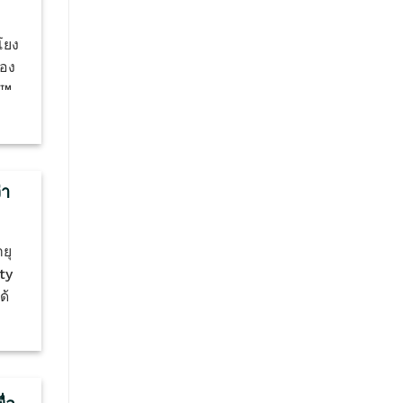
มโยง
้อง
k™
่า
ยุ
ty
ด้