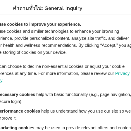
คำถามทั่วไป:
General Inquiry
LINE Official ID:
@Healthplatz
se cookies to improve your experience.
se cookies and similar technologies to enhance your browsing
เพิ่มเพื่อน
Add LINE :
rience, provide personalized content, analyze site traffic, and deliver
https://lin.ee/sqNlLtc
er health and wellness recommendations. By clicking “Accept,” you a
he storing of cookies on your device.
can choose to decline non-essential cookies or adjust your cookie
erences at any time. For more information, please review our
Privacy
cy
.
ecessary cookies
help with basic functionality (e.g., page navigation,
ecure login).
erformance cookies
help us understand how you use our site so we
mprove it.
arketing cookies
may be used to provide relevant offers and conten