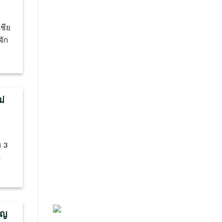
ชีย
จัก
ม่
—
 3
ต
คัญ