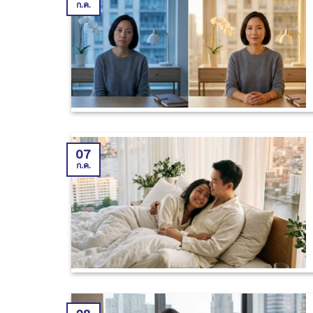
ก.ค.
07
ก.ค.