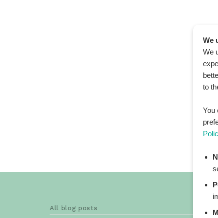
We u
We u
expe
bett
to t
You 
pref
Poli
N
s
P
i
All blog posts
M