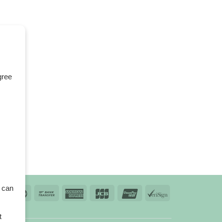
gree
 can
t