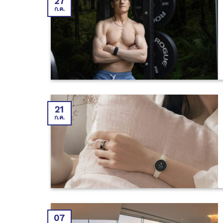
27
ก.ค.
21
ก.ค.
07