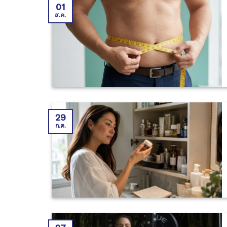
01
ส.ค.
29
ก.ค.