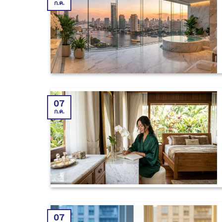
ก.ค.
07
ก.ค.
07