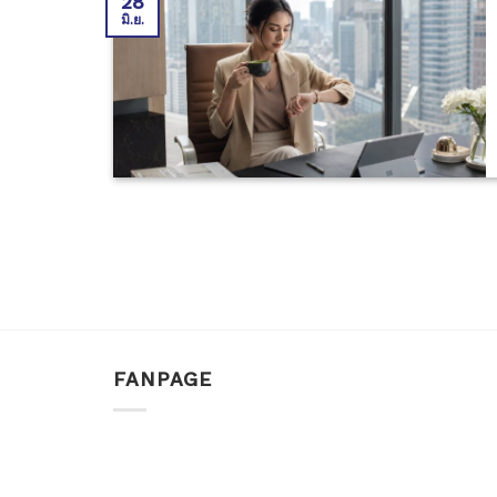
28
มิ.ย.
FANPAGE