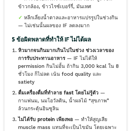
ข้าวกล้อง, ข้าวไรซ์เบอร์รี่, มันเทศ
หลีกเลี่ยงน้ำตาลและอาหารแปรรูปในช่วงกิน
— ไม่เช่นนั้นผลของ IF ลดลงมาก
5 ข้อผิดพลาดที่ทำให้ IF ไม่ได้ผล
หิวมากจนกินมากเกินไปในช่วง ช่วงเวลาของ
การรับประทานอาหาร
— IF ไม่ได้ให้
permission กินไม่อั้น ถ้ากิน 3,000 kcal ใน 8
ชั่วโมง ก็ไม่ลด เน้น food quality และ
satiety
ดื่มเครื่องดื่มที่ทำลาย fast โดยไม่รู้ตัว
—
กาแฟนม, นมโอวัลติน, น้ำผลไม้ “สุขภาพ”
ล้วนกระตุ้นอินซูลิน
ไม่ได้รับ protein เพียงพอ
— ทำให้สูญเสีย
muscle mass แทนที่จะเป็นไขมัน โดยเฉพาะ