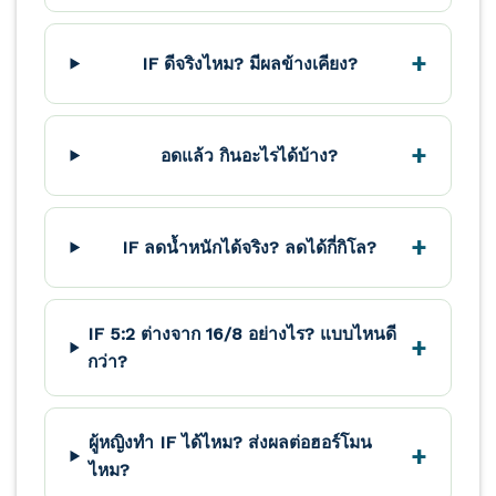
IF ดีจริงไหม? มีผลข้างเคียง?
อดแล้ว กินอะไรได้บ้าง?
IF ลดน้ำหนักได้จริง? ลดได้กี่กิโล?
IF 5:2 ต่างจาก 16/8 อย่างไร? แบบไหนดี
กว่า?
ผู้หญิงทำ IF ได้ไหม? ส่งผลต่อฮอร์โมน
ไหม?