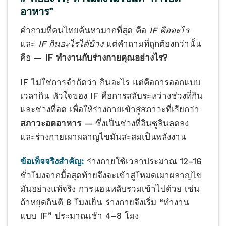
อาหาร”
คำถามที่คนไทยค้นหามากที่สุด คือ
IF คืออะไร
และ
IF กินอะไรได้บ้าง
แต่คำถามที่ถูกต้องกว่านั้น
คือ —
IF ทำงานกับร่างกายคุณอย่างไร?
IF ไม่ใช่การจำกัดว่า กินอะไร แต่คือการออกแบบ
เวลากิน หัวใจของ IF คือการสลับระหว่างช่วงที่กิน
และช่วงที่อด เพื่อให้ร่างกายเข้าสู่สภาวะที่เรียกว่า
สภาวะอดอาหาร
— ซึ่งเป็นช่วงที่อินซูลินลดลง
และร่างกายเผาผลาญไขมันสะสมเป็นพลังงาน
ข้อเท็จจริงสำคัญ:
ร่างกายใช้เวลาประมาณ 12–16
ชั่วโมงจากมื้อสุดท้ายจึงจะเข้าสู่โหมดเผาผลาญไข
มันอย่างแท้จริง การนอนหลับรวมเข้าไปด้วย เช่น
ถ้าหยุดกินตี 8 โมงเย็น ร่างกายจึงเริ่ม “ทำงาน
แบบ IF” ประมาณเช้า 4–8 โมง