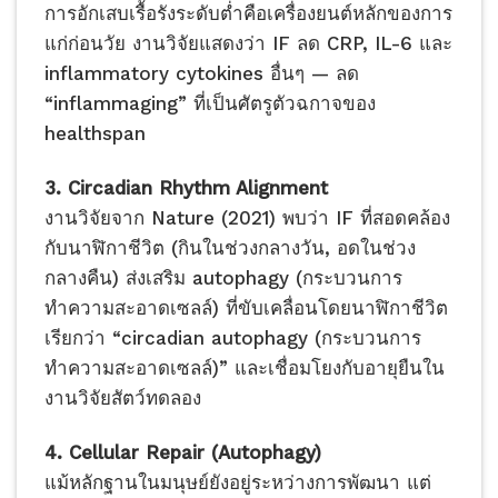
การอักเสบเรื้อรังระดับต่ำคือเครื่องยนต์หลักของการ
แก่ก่อนวัย งานวิจัยแสดงว่า IF ลด CRP, IL-6 และ
inflammatory cytokines อื่นๆ — ลด
“inflammaging” ที่เป็นศัตรูตัวฉกาจของ
healthspan
3. Circadian Rhythm Alignment
งานวิจัยจาก Nature (2021) พบว่า IF ที่สอดคล้อง
กับนาฬิกาชีวิต (กินในช่วงกลางวัน, อดในช่วง
กลางคืน) ส่งเสริม autophagy (กระบวนการ
ทำความสะอาดเซลล์) ที่ขับเคลื่อนโดยนาฬิกาชีวิต
เรียกว่า “circadian autophagy (กระบวนการ
ทำความสะอาดเซลล์)” และเชื่อมโยงกับอายุยืนใน
งานวิจัยสัตว์ทดลอง
4. Cellular Repair (Autophagy)
แม้หลักฐานในมนุษย์ยังอยู่ระหว่างการพัฒนา แต่