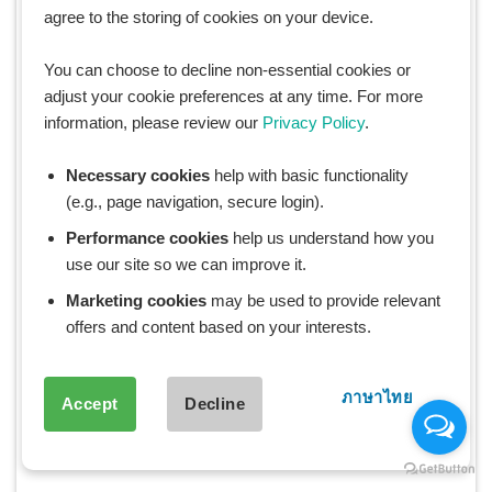
agree to the storing of cookies on your device.
มันคือชุดของตัวบ่งชี้ภายในร่างกายที่กำหนดความ
เสี่ยงโรคเรื้อรังและอายุขัยที่มีคุณภาพ ผู้ที่มีน้ำหนัก
You can choose to decline non-essential cookies or
ปกติแต่มี metabolic dysfunction เรียกว่า
adjust your cookie preferences at any time. For more
“TOFI” (Thin Outside, Fat Inside) — และมี
information, please review our
Privacy Policy
.
ความเสี่ยงสูงพอกัน
Necessary cookies
help with basic functionality
IF เป็นหนึ่งในเครื่องมือที่ทรงพลังที่สุดในการฟื้นฟู
(e.g., page navigation, secure login).
สุขภาพเมตาบอลิก เพราะมันแก้ที่รากเหง้าของ
Performance cookies
help us understand how you
ปัญหา —
hyperinsulinemia
หรือภาวะที่ร่างกาย
use our site so we can improve it.
ผลิตอินซูลินมากเกินไปตลอดเวลา
Marketing cookies
may be used to provide relevant
offers and content based on your interests.
ตัวบ่งชี้ Metabolic Health ที่ IF ส่งผล
โดยตรง
ภาษาไทย
Accept
Decline
เฮลธ์แพลตซ์ Metabolic Health Markers™
— สิ่งที่ควรติดตามเมื่อทำ IF