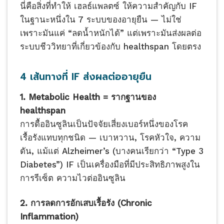
นี่คือสิ่งที่ทำให้ เฮลธ์แพลตซ์ ให้ความสำคัญกับ IF
ในฐานะหนึ่งใน 7 ระบบของอายุยืน — ไม่ใช่
เพราะมันแค่ “ลดน้ำหนักได้” แต่เพราะมันส่งผลต่อ
ระบบชีววิทยาที่เกี่ยวข้องกับ healthspan โดยตรง
4 เส้นทางที่ IF ส่งผลต่ออายุยืน
1. Metabolic Health = รากฐานของ
healthspan
การดื้ออินซูลินเป็นปัจจัยเสี่ยงเบอร์หนึ่งของโรค
เรื้อรังแทบทุกชนิด — เบาหวาน, โรคหัวใจ, ความ
ดัน, แม้แต่ Alzheimer’s (บางคนเรียกว่า “Type 3
Diabetes”) IF เป็นเครื่องมือที่มีประสิทธิภาพสูงใน
การรีเซ็ต ความไวต่ออินซูลิน
2. การลดการอักเสบเรื้อรัง (Chronic
Inflammation)