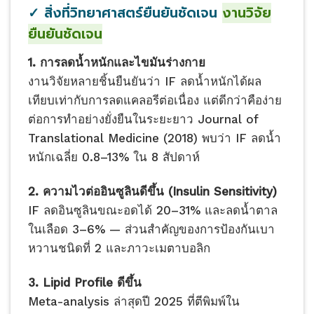
✓ สิ่งที่วิทยาศาสตร์ยืนยันชัดเจน
งานวิจัย
ยืนยันชัดเจน
1. การลดน้ำหนักและไขมันร่างกาย
งานวิจัยหลายชิ้นยืนยันว่า IF ลดน้ำหนักได้ผล
เทียบเท่ากับการลดแคลอรีต่อเนื่อง แต่ดีกว่าคือง่าย
ต่อการทำอย่างยั่งยืนในระยะยาว Journal of
Translational Medicine (2018) พบว่า IF ลดน้ำ
หนักเฉลี่ย 0.8–13% ใน 8 สัปดาห์
2. ความไวต่ออินซูลินดีขึ้น (Insulin Sensitivity)
IF ลดอินซูลินขณะอดได้ 20–31% และลดน้ำตาล
ในเลือด 3–6% — ส่วนสำคัญของการป้องกันเบา
หวานชนิดที่ 2 และภาวะเมตาบอลิก
3. Lipid Profile ดีขึ้น
Meta-analysis ล่าสุดปี 2025 ที่ตีพิมพ์ใน