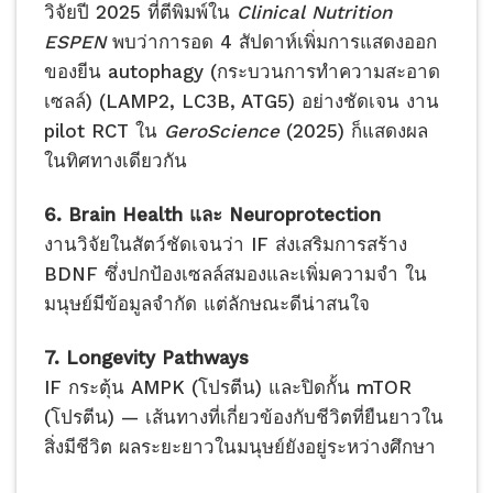
วิจัยปี 2025 ที่ตีพิมพ์ใน
Clinical Nutrition
ESPEN
พบว่าการอด 4 สัปดาห์เพิ่มการแสดงออก
ของยีน autophagy (กระบวนการทำความสะอาด
เซลล์) (LAMP2, LC3B, ATG5) อย่างชัดเจน งาน
pilot RCT ใน
GeroScience
(2025) ก็แสดงผล
ในทิศทางเดียวกัน
6. Brain Health และ Neuroprotection
งานวิจัยในสัตว์ชัดเจนว่า IF ส่งเสริมการสร้าง
BDNF ซึ่งปกป้องเซลล์สมองและเพิ่มความจำ ใน
มนุษย์มีข้อมูลจำกัด แต่ลักษณะดีน่าสนใจ
7. Longevity Pathways
IF กระตุ้น AMPK (โปรตีน) และปิดกั้น mTOR
(โปรตีน) — เส้นทางที่เกี่ยวข้องกับชีวิตที่ยืนยาวใน
สิ่งมีชีวิต ผลระยะยาวในมนุษย์ยังอยู่ระหว่างศึกษา