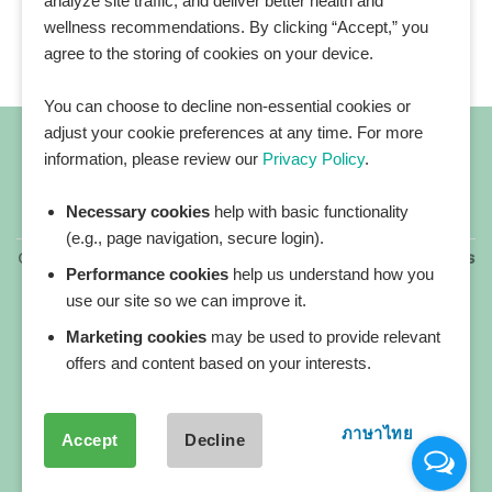
analyze site traffic, and deliver better health and
wellness recommendations. By clicking “Accept,” you
agree to the storing of cookies on your device.
You can choose to decline non-essential cookies or
adjust your cookie preferences at any time. For more
information, please review our
Privacy Policy
.
Necessary cookies
help with basic functionality
All blog posts
(e.g., page navigation, secure login).
Copyright 2026 ©
All rights reserved. HEALTHPLATZ™ is
Performance cookies
help us understand how you
a registered trademark of Adbrandture Co., Ltd.
use our site so we can improve it.
Our website services, content, and products are for
informational purposes only. Healthplatz does not
Marketing cookies
may be used to provide relevant
provide medical advice, diagnosis, or treatment.
offers and content based on your interests.
ภาษาไทย
Accept
Decline