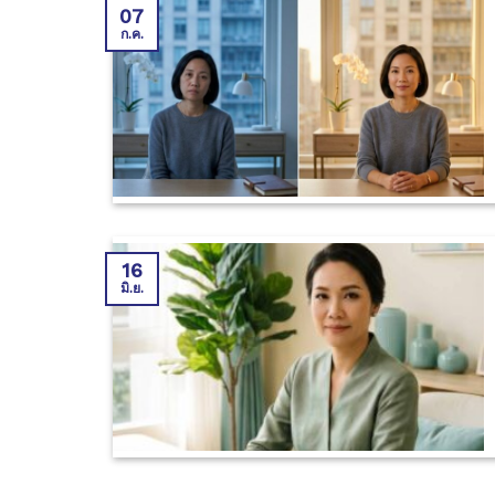
07
ก.ค.
16
มิ.ย.