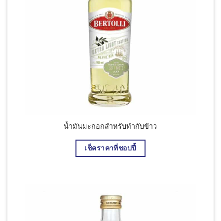
านสด
น้ำมันมะกอกสำหรับทำกับข้าว
เช็คราคาที่ชอปปี้