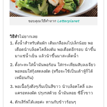
ขอบคุณวิธีทำจาก
Letterplanet
วิธีทำ
ไม่ยากเลย
ตั้งน้ำสำหรับต้มผัก เติมเกลือลงไปเล็กน้อย พอ
เดือดนำบล็อคโคลี่ลงต้ม พอเดือดอีกรอบ นำขึ้น
มาแช่น้ำเย็น แล้วนำขึ้นมาสะเด็ดน้ำ
ตั้งกะทะใส่น้ำมันพอร้อน ใส่กระเทียมสับลงเจียว
พอหอมใส่กุ้งสดลงผัด (หรือจะใช้เป็นเต้าหู้ก็ได้
เหมือนกัน)
พอเนื้อกุ้งตึงๆเริ่มเป็นสีขาว นำบล็อคโคลี่ และ
แครอทลงผัด ปรุงรสด้วย น้ำมันหอย ซีอิ๊วขาว
ตักเสิร์ฟได้เลยค่ะ ทานกับข้าวร้อนๆ