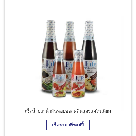
เซ็ตน้ำปลาน้ำมันหอยซอสคลีนสูตรลดโซเดียม
อยแถมดี
น้ำเช
เช็คราคาที่ชอปปี้