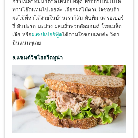
กราโนล่าที่มีน้ำตาลให้น้อยที่สุด หรือถ้าเป็นไปได้
ทานโอ๊ตแทนไปเลยค่ะ เลือกผลไม้ตามใจชอบถ้า
ผลไม้ที่หาได้ง่ายในบ้านเราก็ส้ม ทับทิม สตรอเบอร์
รี่ สับปะรด มะม่วง ผสมถั่วพวกอัลมอนด์ โรยเมล็ด
เจีย หรือ
ผงซุปเปอร์ฟู้ด
ได้ตามใจชอบเลยค่ะ วิตา
มินแน่นๆเลย
5.แซนด์วิชโฮลวีตทูน่า