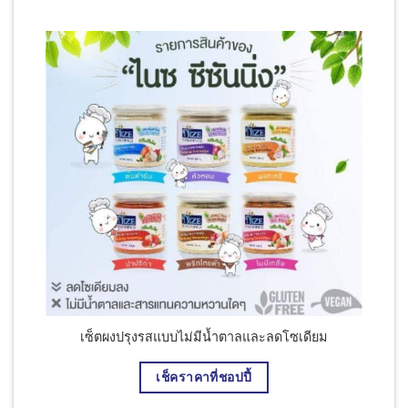
เซ็ตผงปรุงรสแบบไม่มีน้ำตาลและลดโซเดียม
็แซ่บ
เช็คราคาที่ชอปปี้
น้ำ