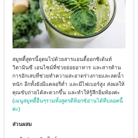
สมูทตี้สูตรนี้อุดมไปด้วยสารแอนตี้ออกซิเด้นท์
วิตามินซี เอนไซม์ที่ช่วยย่อยอาหาร และสารต้าน
การอักเสบที่ช่วยทำความสะอาดร่างกายและลดน้ำ
หนัก อีกทั้งยังมีแคลอรีต่ำ และมีไฟเบอร์สูง ส่งผลให้
คุณขับถ่ายได้สะดวกขึ้น และทำให้รู้สึกอิ่มท้องค่ะ
(เมนูสมูทตี้อื่นๆรวมทั้งสูตรดีท็อกซ์อ่านได้ที่บลอคนี้
ค่ะ)
ส่วนผสม