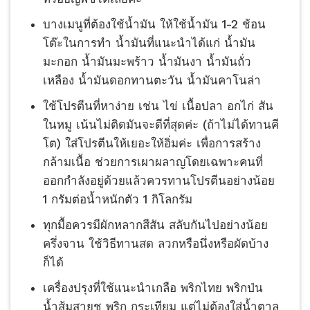
บางเมนูที่ต้องใช้น้ำมัน ให้ใช้น้ำมัน 1-2 ช้อน
โต๊ะในการทำ น้ำมันที่แนะนำได้แก่ น้ำมัน
มะกอก น้ำมันมะพร้าว น้ำมันงา น้ำมันถั่ว
เหลือง น้ำมันดอกทานตะวัน น้ำมันคาโนล่า
ใช้โปรตีนที่หาง่าย เช่น ไข่ เนื้อปลา อกไก่ สัน
ในหมู เน้นไม่ติดมันจะดีที่สุดค่ะ (ถ้าไม่ได้ทานคี
โต) ใส่โปรตีนให้เยอะให้อิ่มค่ะ เพื่อการสร้าง
กล้ามเนื้อ ช่วยการเผาผลาญโดยเฉพาะคนที่
ออกกำลังอยู่ด้วยแล้วควรทานโปรตีนอย่างน้อย
1 กรัมต่อน้ำหนักตัว 1 กิโลกรัม
ทุกมื้อควรมีผักหลากสีสัน สลับกันไปอย่างน้อย
ครึ่งจาน ใช้วิธีทานสด ลวกหรือนึ่งหรือผัดบ้าง
ก็ได้
เครื่องปรุงที่ใช้แนะนำเกลือ พริกไทย พริกป่น
น้ำส้มสายชู พริก กระเทียม แต่ไม่ต้องใส่น้ำตาล