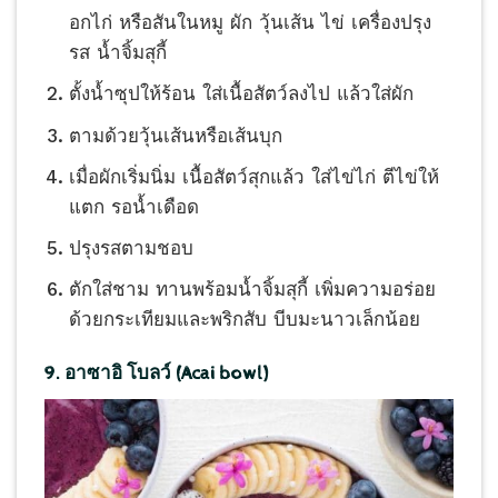
อกไก่ หรือสันในหมู ผัก วุ้นเส้น ไข่ เครื่องปรุง
รส น้ำจิ้มสุกี้
ตั้งน้ำซุปให้ร้อน ใส่เนื้อสัตว์ลงไป แล้วใส่ผัก
ตามด้วยวุ้นเส้นหรือเส้นบุก
เมื่อผักเริ่มนิ่ม เนื้อสัตว์สุกแล้ว ใส่ไข่ไก่ ตีไข่ให้
แตก รอน้ำเดือด
ปรุงรสตามชอบ
ตักใส่ชาม ทานพร้อมน้ำจิ้มสุกี้ เพิ่มความอร่อย
ด้วยกระเทียมและพริกสับ บีบมะนาวเล็กน้อย
9. อาซาอิ โบลว์ (Acai bowl)