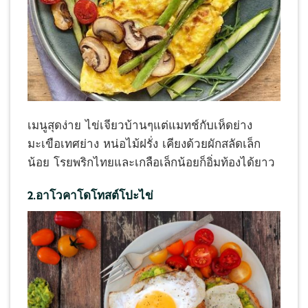
เมนูสุดง่าย ไข่เจียวบ้านๆแต่แมทช์กับเห็ดย่าง
มะเขือเทศย่าง หน่อไม้ฝรั่ง เคียงด้วยผักสลัดเล็ก
น้อย โรยพริกไทยและเกลือเล็กน้อยก็อิ่มท้องได้ยาว
2.อาโวคาโดโทสต์โปะไข่