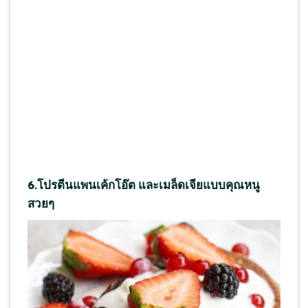
6.
โปรตีน
แพนเค้กโอ๊ต และเมล็ดเจียแบบคุณหนู
สวยๆ