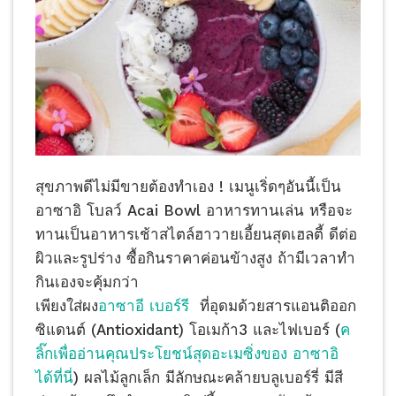
สุขภาพดีไม่มีขายต้องทำเอง ! เมนูเริ่ดๆอันนี้เป็น
อาซาอิ โบลว์ Acai Bowl อาหารทานเล่น หรือจะ
ทานเป็นอาหารเช้าสไตล์ฮาวายเอี้ยนสุดเฮลตี้ ดีต่อ
ผิวและรูปร่าง ซื้อกินราคาค่อนข้างสูง ถ้ามีเวลาทำ
กินเองจะคุ้มกว่า
เพียงใส่ผง
อาซาอี เบอร์รี
ที่อุดมด้วยสารแอนติออก
ซิแดนต์ (Antioxidant) โอเมก้า3 และไฟเบอร์ (
ค
ลิ๊กเพื่ออ่านคุณประโยชน์สุดอะเมซิ่งของ อาซาอิ
ได้ที่นี่
) ผลไม้ลูกเล็ก มีลักษณะคล้ายบลูเบอร์รี่ มีสี