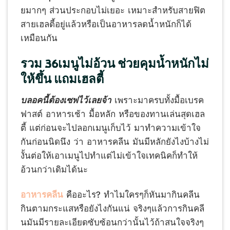
ยมากๆ ส่วนประกอบไม่เยอะ เหมาะสำหรับสายฟิต
สายเฮลตี้อยู่แล้วหรือเป็นอาหารลดน้ำหนักก็ได้
เหมือนกัน
รวม 36เมนู
ไม่อ้วน ช่วย
คุม
น้ำหนัก
ไม่
ให้ขึ้น แถมเฮลตี้
บลอคนี้ต้องเซฟไว้เลยจ้า
เพราะมาครบทั้งมื้อเบรค
ฟาสต์ อาหารเช้า มื้อหลัก หรือของทานเล่นสุดเฮล
ตี้ แต่ก่อนจะไปลอกเมนูเก็บไว้ มาทำความเข้าใจ
กันก่อนนิดนึง ว่า อาหารคลีน มันมีหลักยังไงบ้างไม่
งั้นต่อให้เอาเมนูไปทำแต่ไม่เข้าใจเทคนิคก็ทำให้
อ้วนกว่าเดิมได้นะ
อาหารคลีน
คืออะไร? ทำไมใครๆก็หันมากินคลีน
กินตามกระแสหรือยังไงกันแน่ จริงๆแล้วการกินคลี
นมันมีรายละเอียดซับซ้อนกว่านั้นไว้ถ้าสนใจจริงๆ