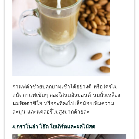
กาแฟดำช่วยปลุกยามเช้าได้อย่างดี หรือใครไม่
ถนัดกาแฟเข้มๆ ลองใส่นมอัลมอนด์ นมถั่วเหลือง
นมพิสตาชิโอ หรือกะทิลงไปเล็กน้อยเพิ่มความ
ละมุน และแคลอรี่ไม่สูงมากด้วยล่ะ
4.กราโนล่า โอ๊ต โยเกิร์ตและผลไม้สด