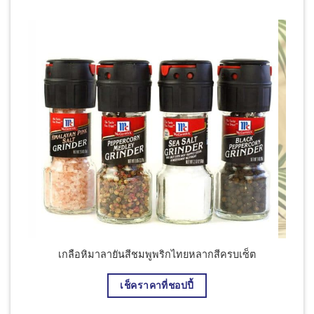
ี่มี
เกลือหิมาลายันสีชมพูพริกไทยหลากสีครบเซ็ต
น้ำตา
เช็คราคาที่ชอปปี้