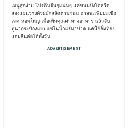
เมนูสุดง่าย โปรตีนลีนๆแน่นๆ แค่ขนมปังโฮลวีต
สองแผนวางด้วยผักสลัดตามชอบ อาจจะเพิ่มมะเขือ
เทศ หอมใหญ่ เพื่อเพิ่มคุณค่าทางอาหาร แล้วจับ
ทูน่ากระป๋องแบบแช่ในน้ำแร่มาปาด แค่นี้ก็อิ่มท้อง
แถมลีนต่อได้ทั้งวัน
ADVERTISEMENT