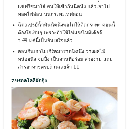
แช่ฟรีซมาใส่ คนให้เข้ากันนิดนึง แล้วเอาไป
ทอดไฟอ่อน บนกระทะเทฟลอน
ฉีดสเปรย์น้ำมันนิดนึงพอไม่
ให้ติดกระทะ ตอนนี้
ต้องใจเย็นๆ เพราะถ้าใช้ไฟแรงไหม้เด้อจ้
า
🤣
แค่นี้เป็นอันเสร็จแล้ว
ตอนกินเอาโยเกิร์ตมาราดนิดน
ึง วางผลไม้
หน่อยนึง จบปิ้ง เป็นจานที่อร่อย สวยงาม แถม
สารอาหารครบถ้วนเลยจ้า
👍🏻
7.บรอคโคลีผัดกุ้ง