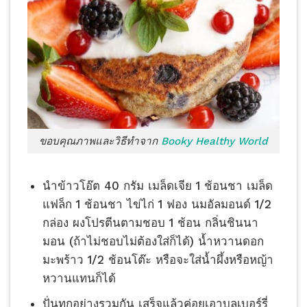
ขอบคุณภาพและวิธีทำจาก
Booky Healthy World
นำข้าวโอ๊ต 40 กรัม เมล็ดเจีย 1 ช้อนชา เมล็ด
แฟล็ก 1 ช้อนชา ไข่ไก่ 1 ฟอง นมอัลมอนด์ 1/
2
กล่อง ผงโปรตีนตามชอบ 1 ช้อน กลิ่นชินนา
มอน (ถ้าไม่ชอบไม่ต้องใส่ก็ได้) น้ำหวานดอก
มะพร้าว 1/
2 ช้อนโต๊ะ หรือจะใส่น้ำผึ้งหรือหญ้า
หวานแ
ทนก็ได้
ปั่นทุกอย่างรวมกัน เสร็จแล้วค่อยเอาบลูเบอร์รี