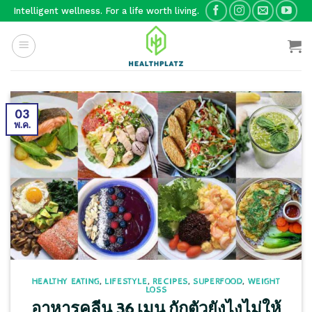
Skip
Intelligent wellness. For a life worth living.
to
content
03
พ.ค.
HEALTHY EATING
,
LIFESTYLE
,
RECIPES
,
SUPERFOOD
,
WEIGHT
LOSS
อาหารคลีน 36 เมนู กักตัวยังไงไม่ให้