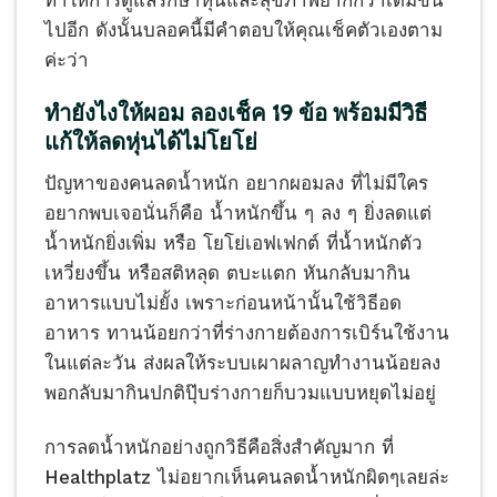
ไปอีก ดังนั้นบลอคนี้มีคำตอบให้คุณเช็คตัวเองตาม
ค่ะว่า
ทำยังไงให้ผอม ลองเช็ค 19 ข้อ พร้อมมีวิธี
แก้ให้ลดหุ่นได้ไม่โยโย่
ปัญหาของคนลดน้ำหนัก อยากผอมลง ที่ไม่มีใคร
อยากพบเจอนั่นก็คือ น้ำหนักขึ้น ๆ ลง ๆ ยิ่งลดแต่
น้ำหนักยิ่งเพิ่ม หรือ โยโย่เอฟเฟกต์ ที่น้ำหนักตัว
เหวี่ยงขึ้น หรือสติหลุด ตบะแตก หันกลับมากิน
อาหารแบบไม่ยั้ง เพราะก่อนหน้านั้นใช้วิธีอด
อาหาร ทานน้อยกว่าที่ร่างกายต้องการเบิร์นใช้งาน
ในแต่ละวัน ส่งผลให้ระบบเผาผลาญทำงานน้อยลง
พอกลับมากินปกติปุ๊บร่างกายก็บวมแบบหยุดไม่อยู่
การลดน้ำหนักอย่างถูกวิธีคือสิ่งสำคัญมาก ที่
Healthplatz ไม่อยากเห็นคนลดน้ำหนักผิดๆเลยล่ะ