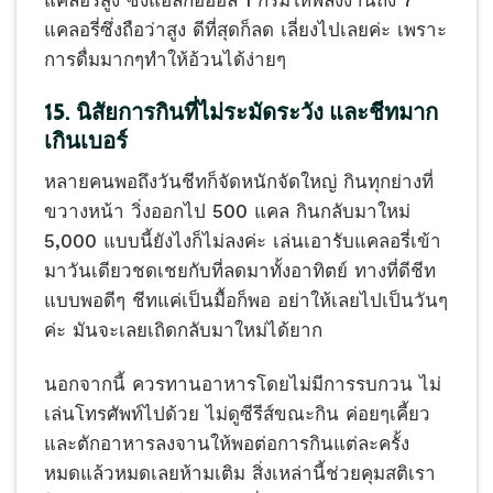
แคลอรี่สูง ซึ่งแอลกอฮอล์ 1 กรัมให้พลังงานถึง 7
แคลอรี่ซึ่งถือว่าสูง ดีที่สุดก็ลด เลี่ยงไปเลยค่ะ เพราะ
การดื่มมากๆทำให้อ้วนได้ง่ายๆ
15. นิสัยการกินที่ไม่ระมัดระวัง และชีทมาก
เกินเบอร์
หลายคนพอถึงวันชีทก็จัดหนักจัดใหญ่ กินทุกย่างที่
ขวางหน้า วิ่งออกไป 500 แคล กินกลับมาใหม่
5,000 แบบนี้ยังไงก็ไม่ลงค่ะ เล่นเอารับแคลอรี่เข้า
มาวันเดียวชดเชยกับที่ลดมาทั้งอาทิตย์ ทางที่ดีชีท
แบบพอดีๆ ชีทแค่เป็นมื้อก็พอ อย่าให้เลยไปเป็นวันๆ
ค่ะ มันจะเลยเถิดกลับมาใหม่ได้ยาก
นอกจากนี้ ควรทานอาหารโดยไม่มีการรบกวน ไม่
เล่นโทรศัพท์ไปด้วย ไม่ดูซีรีส์ขณะกิน ค่อยๆเคี้ยว
และตักอาหารลงจานให้พอต่อการกินแต่ละครั้ง
หมดแล้วหมดเลยห้ามเติม สิ่งเหล่านี้ช่วยคุมสติเรา