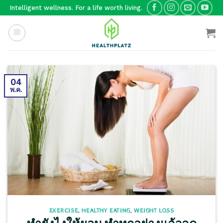
Skip
Intelligent wellness. For a life worth living.
to
content
04
พ.ค.
EXERCISE
,
HEALTHY EATING
,
WEIGHT LOSS