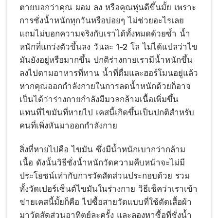
ตายบอกว่าคุณ ผอม ลง หรือคุณหุ่นดีขึ้นมั้ย เพราะ
การชั่งน้ำหนักทุกวันหรือบ่อยๆ ไม่ช่วยอะไรเลย
แถมไม่บอกความจริงกับเราได้ทั้งหมดด้วยซ้ำ น้ำ
หนักที่แกว่งตัวขึ้นลง วันละ 1-2 โล ไม่ได้แปลว่าไข
มันยังอยู่หรือมากขึ้น ปกติร่างกายเรามีน้ำหนักขึ้น
ลงไปตามอาหารที่ทาน น้ำที่ดื่มและฮอร์โมนอยู่แล้ว
หากคุณออกกำลังกายในการลดน้ำหนักด้วยก็อาจ
เป็นได้ว่าร่างกายกำลังมีมวลกล้ามเนื้อเพิ่มขึ้น
แทนที่ไขมันที่หายไป เคสนี้เกิดขึ้นเป็นปกติสำหรับ
คนที่เพิ่งหันมาออกกำลังกาย
สิ่งที่หายไปคือ ไขมัน ซึ่งมีน้ำหนักเบากว่ากล้าม
เนื้อ ดังนั้นวิธีชั่งน้ำหนักวัดความคืบหน้าจะไม่มี
ประโยชน์เท่ากับการวัดสัดส่วนประกอบด้วย รวม
ทั้งวัดเปอร์เซ็นต์ไขมันในร่างกาย วิธีเช็คว่าเราเข้า
ข่ายเคสนี้มั้ยก็คือ ไปซื้อสายวัดแบบที่ใช้ตัดเสื้อผ้า
มาวัดสัดส่วนอาทิตย์ละครั้ง และลองหาซื้อที่ชั่งน้ำ