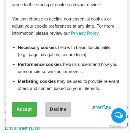
agree to the storing of cookies on your device.
You can choose to decline non-essential cookies or
adjust your cookie preferences at any time. For more
information, please review our
Privacy Policy
.
Necessary cookies
help with basic functionality
(e.g., page navigation, secure login).
Performance cookies
help us understand how you
use our site so we can improve it.
This entry was posted in
Exercise
,
Healthy Eating
,
Weight
loss
and tagged
healthyeating
,
weightloss
,
workout
,
คนรัก
Marketing cookies
may be used to provide relevant
สุขภาพ
,
ดูแลสุขภาพ
,
ฟิตและเฟิร์ม
,
รักษาสุขภาพ
,
รักษาหุ่น
,
ลด
offers and content based on your interests.
ความอ้วน
,
ลดน้ำหนัก
.
อาหารคลีน 36 เมนู กักตัว
ภาษาไทย
เทคนิคเลือก ชุดแต่งงาน ให้
Accept
Decline
ยังไงไม่ให้น้ำหนักขึ้น มีทั้ง
เหมาะและใช่ที่สุดสำหรับวัน
อาหารไทย อินเตอร์ ขนมคลี
สำคัญของคุณ
น กินเฮลตี้วนไป