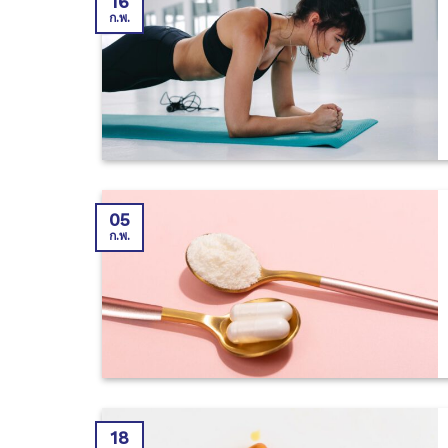
16
ก.พ.
05
ก.พ.
18