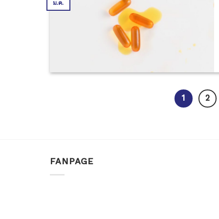
ม.ค.
1
2
FANPAGE