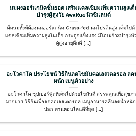
นมผงออร์แกนิคชั้นยอด เสริมแคลเซียมเพิ่มความสูงเด็
บำรุงผู้สูงวัย AwaRua นิวซีแลนด์
ดื่มนมทั้งทีต้องนมออร์แกนิค Grass-fed นมโปรตีนสูง เต็มไปด้
แคลเซียมเพิ่มความสูงในเด็ก กระดูกแข็งแรง มีโอเมก้า3บำรุงหั
ผู้สูงอายุดื่มดี [...]
อะโวคาโด ประโยชน์ วิธีกินลดไขมันคอเลสเตอรอล ลดน
หนัก เมนูตัวอย่าง
อะโวคาโด ซุปเปอร์ฟู้ดที่เต็มไปด้วยไขมันดี สรรพคุณเพื่อสุขภ
มากมาย วิธีกินเพื่อลดคอเลสเตอรอล เมนูอาหารคลีนลดน้ำหนักว
ปอก ทานตอนไหนดีที่สุด [...]