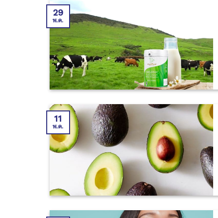
29
พ.ค.
11
พ.ค.