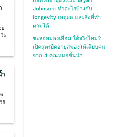
ก
Johnson: ทำอะไรบ้างกับ
longevity เหตุผล และสิ่งที่ทำ
ตามได้
วย
วใจ
ชะลอสมองเสื่อม ได้จริงไหม?
เปิดสูตรยืดอายุสมองให้เฉียบคม
จาก 4 คุณหมอชั้นนำ
้ำ
าพ
ิธี