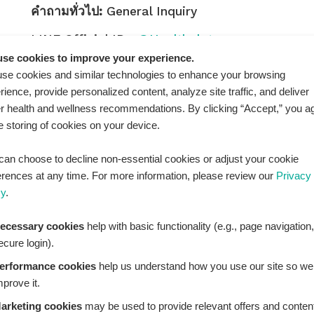
คำถามทั่วไป:
General Inquiry
LINE Official ID:
@Healthplatz
se cookies to improve your experience.
เพิ่มเพื่อน
Add LINE :
se cookies and similar technologies to enhance your browsing
https://lin.ee/sqNlLtc
rience, provide personalized content, analyze site traffic, and deliver
er health and wellness recommendations. By clicking “Accept,” you a
he storing of cookies on your device.
can choose to decline non-essential cookies or adjust your cookie
erences at any time. For more information, please review our
Privacy
cy
.
ecessary cookies
help with basic functionality (e.g., page navigation,
ecure login).
erformance cookies
help us understand how you use our site so we
mprove it.
arketing cookies
may be used to provide relevant offers and conten
THPLATZ™ is a registered trademark of Adbrandture Co., L