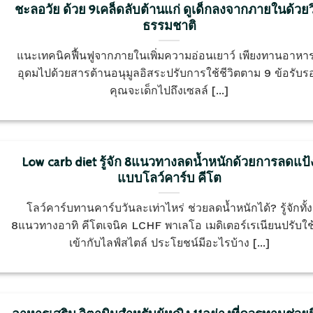
ชะลอวัย ด้วย 9เคล็ดลับต้านแก่ ดูเด็กลงจากภายในด้วยวิ
ธรรมชาติ
แนะเทคนิคฟื้นฟูจากภายในเพิ่มความอ่อนเยาว์ เพียงทานอาหารท
อุดมไปด้วยสารต้านอนุมูลอิสระปรับการใช้ชีวิตตาม 9 ข้อรับร
คุณจะเด็กไปถึงเซลล์ [...]
Low carb diet รู้จัก 8แนวทางลดน้ำหนักด้วยการลดแป้
แบบโลว์คาร์บ คีโต
โลว์คาร์บทานคาร์บวันละเท่าไหร่ ช่วยลดน้ำหนักได้? รู้จักทั้ง
8แนวทางอาทิ คีโตเจนิค LCHF พาเลโอ เมดิเตอร์เรเนียนปรับใช้
เข้ากับไลฟ์สไตล์ ประโยชน์มีอะไรบ้าง [...]