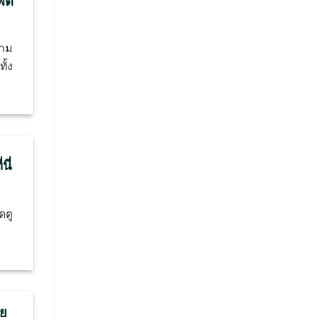
ฟิต
วาม
ั้ง
นี่
ดดู
าย