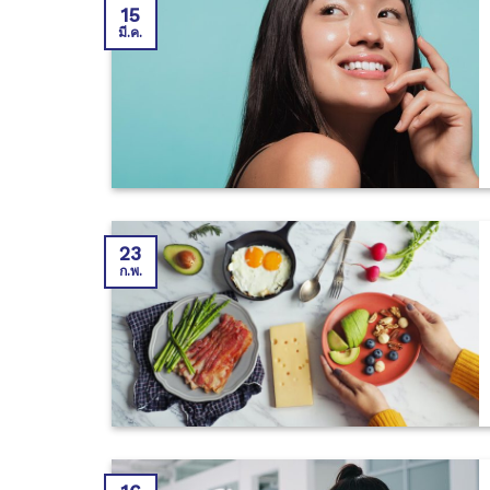
15
มี.ค.
23
ก.พ.