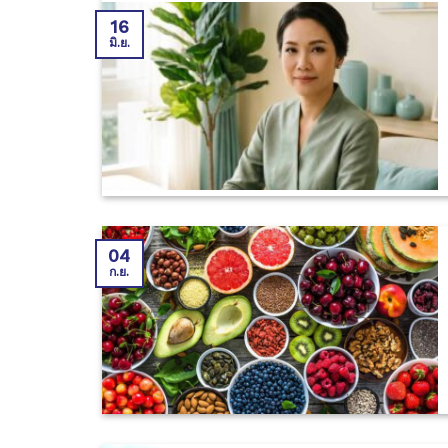
16
มิ.ย.
04
ก.ย.