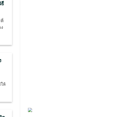
ธี
ี่
อง
ง
ให้