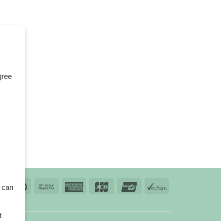
gree
 can
t
td.