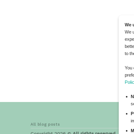
We u
We u
expe
bett
to t
You 
pref
Poli
N
s
P
i
All blog posts
M
Copyright 2026 ©
All rights reserved. HEAL