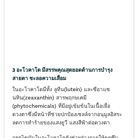
3 อะโวคาโด มีสรรพคุณสุดยอดด้านการบำรุง
สายตา ชะลอความเสื่อม
ในอะโวคาโดมีทั้ง ลูทีน(lutein) และซีอาแซ
นทิน(zeaxanthin) สารพฤกษเคมี
(phytochemicals) ที่มีอยู่เข้มข้นในเนื้อเยื่อ
ดวงตาซึ่งมีหน้าที่ช่วยปกป้องเซลล์จากอนุมูลอิสระ
ลดการทำร้ายของแสงยูวี แสงสีฟ้าต่อดวงตา
กรดไขมันในอะโวคาโดยังช่วยร่างกายให้ดูดซึม