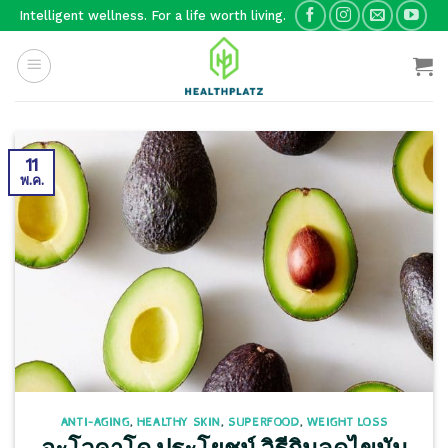
Skip
Intelligent wellness. For a life worth living.
to
content
11
พ.ค.
ANTI-AGING
,
HEALTHY SKIN
,
SUPERFOOD
,
WEIGHT LOSS