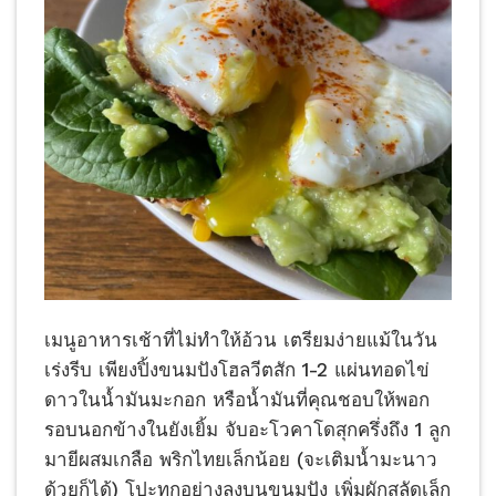
เมนูอาหารเช้าที่ไม่ทำให้อ้วน เตรียมง่ายแม้ในวัน
เร่งรีบ เพียงปิ้งขนมปังโฮลวีตสัก 1-2 แผ่นทอดไข่
ดาวในน้ำมันมะกอก หรือน้ำมันที่คุณชอบให้พอก
รอบนอกข้างในยังเยิ้ม จับอะโวคาโดสุกครึ่งถึง 1 ลูก
มายีผสมเกลือ พริกไทยเล็กน้อย (จะเติมน้ำมะนาว
ด้วยก็ได้) โปะทุกอย่างลงบนขนมปัง เพิ่มผักสลัดเล็ก