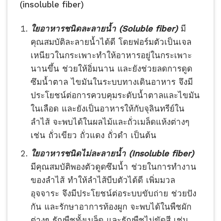
(insoluble fiber)
ใยอาหารชนิดละลายน้ำ
(Soluble fiber)
มี
คุณสมบัติละลายน้ำได้ดี โดยฟอร์มตัวเป็นเจล
เหนียวในกระเพาะทำให้อาหารอยู่ในกระเพาะ
นานขึ้น ช่วยให้อิ่มนาน และยังช่วยลดการดูด
ซึมน้ำตาล ไขมันในระบบทางเดินอาหาร จึงมี
ประโยชน์ต่อการควบคุมระดับน้ำตาลและไขมัน
ในเลือด และยังเป็นอาหารให้กับจุลินทรีย์ใน
ลำไส้ จะพบได้ในผลไม้และถั่วเมล็ดแห้งต่างๆ
เช่น ถั่วเขียว ถั่วแดง ถั่วดำ เป็นต้น
ใยอาหารชนิดไม่ละลายน้ำ (Insoluble fiber)
มีคุณสมบัติพองตัวดูดซึมน้ำ ช่วยในการทำงาน
ของลำไส้ ทำให้ลำไส้บีบตัวได้ดี เพิ่มมวล
อุจจาระ จึงมีประโยชน์ต่อระบบขับถ่าย ช่วยปัง
กัน และรักษาอาการท้องผูก จะพบได้ในพืชผัก
ต่างๆ ธัญพืชทั้งเมล็ด และธัญพืชไม่ขัดสี เช่น