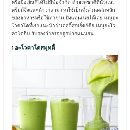
หรือมื้อเย็นก็ได้ไม่มีข้อจำกัด ด้วยรสชาติที่นัวและ
ครีมมีจึงแนะนำว่าสามารถใช้เป็นทั้งส่วนผสมหลัก
ของอาหารหรือใช้ทาขนมปังแทนเนยได้เลย เมนูอะ
โวคาโดที่เราแนะนำว่าเฮลตี้สุดเริ่ดก็คือ เมนูอะโว
คาโดดิบ รับรองว่าอร่อยถูกปากแน่นอน
1 อะโวคาโดสมูทตี้