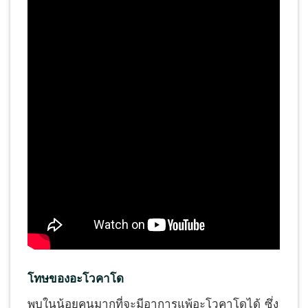
โทษของอะโวคาโด
พบในน้อยคนมากที่จะมีอาการแพ้อะโวคาโดได้ ซึ่ง