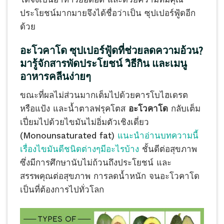
ประโยชน์มากมายจึงได้ชื่อว่าเป็น ซุปเปอร์ฟู้ดอีก
ด้วย
อะโวคาโด ซุปเปอร์ฟู้ดที่ช่วยลดความอ้วน?
มารู้จักสารพัดประโยชน์ วิธีกิน และเมนู
อาหารคลีนง่ายๆ
ขณะที่ผลไม่ส่วนมากเต็มไปด้วยคารโบไฮเดรต
หรือแป้ง และน้ำตาลฟรุคโตส
อะโวคาโด
กลับเต็ม
เปี่ยมไปด้วยไขมันไม่อิ่มตัวเชิงเดี่ยว
(Monounsaturated fat)
แนะนำอ่านบทความนี้
เรื่องไขมันดีชนิดต่างๆมีอะไรบ้าง
ชั้นดีต่อสุขภาพ
ซึ่งมีการศึกษานับไม่ถ้วนถึงประโยชน์ และ
สรรพคุณต่อสุขภาพ การลดน้ำหนัก จนอะโวคาโด
เป็นที่ต้องการไปทั่วโลก