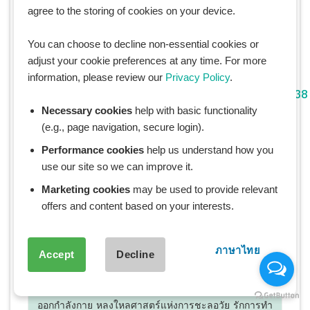
agree to the storing of cookies on your device.
Healthline
You can choose to decline non-essential cookies or
CCIT
adjust your cookie preferences at any time. For more
information, please review our
Privacy Policy
.
https://www.ncbi.nlm.nih.gov/pubmed/24279738
Necessary cookies
help with basic functionality
(e.g., page navigation, secure login).
Performance cookies
help us understand how you
use our site so we can improve it.
Marketing cookies
may be used to provide relevant
offers and content based on your interests.
MadameDeutsch
ภาษาไทย
Accept
Decline
ISSA Nutritionist นักโภชนาการและผู้เชี่ยวชาญด้าน
สุขภาพองค์รวม Certified Health Coach พร้อมคุณวุฒิ
จาก Harvard Medical School ประกาศนียบัตรด้านการ
ออกกำลังกาย หลงใหลศาสตร์แห่งการชะลอวัย รักการทำ