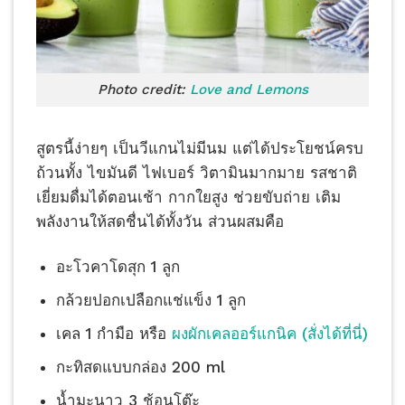
Photo credit:
Love and Lemons
สูตรนี้ง่ายๆ เป็นวีแกนไม่มีนม แต่ได้ประโยชน์ครบ
ถ้วนทั้ง ไขมันดี ไฟเบอร์ วิตามินมากมาย รสชาติ
เยี่ยมดื่มได้ตอนเช้า กากใยสูง ช่วยขับถ่าย เติม
พลังงานให้สดชื่นได้ทั้งวัน ส่วนผสมคือ
อะโวคาโดสุก 1 ลูก
กล้วยปอกเปลือกแช่แข็ง 1 ลูก
เคล 1 กำมือ หรือ
ผงผักเคลออร์แกนิค (สั่งได้ที่นี่)
กะทิสดแบบกล่อง 200 ml
น้ำมะนาว 3 ช้อนโต๊ะ