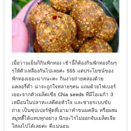
เมื่อวานเย็นก็กินฟักทอง​ เช้านี้ก็ต้องกินฟักทอง​กินๆ
ๆให้ตัวเหลืองกันไปเลยค่ะ 555 แต่ประโยชน์​ของ
ฟักทอง​เยอะมากนะคะ กินง่ายถ่ายคล่อง​ด้วย
แคลอรี่ต่ำ น่าจะถูกใจหลายๆคน แถมด้วยไฟเบอร์
เยอะจากตัวเมล็ดเชีย Chia seeds ที่มีโอเมก้า 3
เหมือนในปลาทะเลดีต่อหัวใจ และช่วยระบบขับ
ถ่าย เป็นซุปเปอร์ฟู้ดที่เอามาทำขนมคลีน หรือผสม
สมูทตี้ได้แทบทุกอย่าง นึกอะไรไม่ออกจับเมล็ดเจีย
ใส่ลงไปได้เลยค่ะ ดีแน่นอน