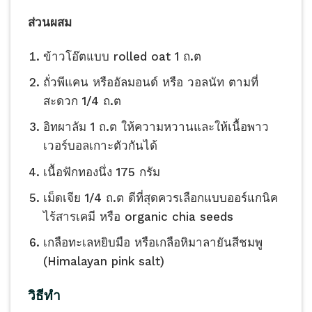
ส่วนผสม
ข้าว​โอ๊ต​แบบ​ rolled​ oat 1 ถ.​ต
ถั่วพีแคน หรืออัลมอนด์ หรือ วอลนัท ตามที่
สะดวก 1/4 ถ.ต
อิท​ผาลัม​ 1 ถ.ต ให้ความหวานและให้เนื้อพาว
เวอร์บอลเกาะตัวกันได้
เนื้อฟักทองนึ่ง 175 กรัม
เม็ดเจีย 1/4 ถ.ต ดีที่สุดควรเลือกแบบออร์แกนิค
ไร้สารเคมี หรือ organic chia seeds
เกลือทะเล​หยิบ​มือ หรือเกลือหิมาลายันสีชมพู
(Himalayan pink salt)
วิธีทำ