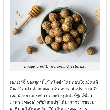
Image credit: reclaimingyesterday
เอเนอร์จี้ บอลสูตรนี้เก๋ไก๋ไม่ซ้ำใคร ตอบโจทย์คนที่
มีฮอร์โมนไม่ค่อยสมดุล เช่น อารมณ์แปรปรวน สิว
เห่อ ผิวหยาบกระด้าง ด้วยตัวซุปเปอร์ฟู้ดที่ชื่อว่า
มาคา (Maca) หรือโสมเปรู ได้มาจากรากของมา
คาที่ปลูกได้ในเอมริกาใต้ เป็นสุดยอดอาหาร