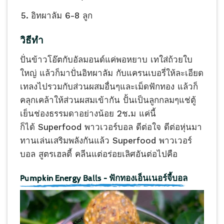
อิทผาลัม​ 6-8 ลูก
วิธีทำ
ปั่นข้าวโอ๊ตกับอัลมอนด์​แค่พอหยาบ เทใส่ถ้วยใบ
ใหญ่ แล้วก็มาปั่นอิทผาลัม ​กับแครนเบอรี่​ให้ละเอียด
เทลงไปรวมกับส่วนผสม​อื่นๆและเม็ดฟักทอง แล้วก็
คลุกเคล้า​ให้ส่วนผสมเข้ากัน ปั้นเป็นลูกกลมๆแช่ตู้
เย็น​ช่องธรรมดา​อย่างน้อย 2ช.ม แค่นี้
ก็ได้ Superfood พาวเวอร์บอล ดีต่อใจ ดีต่อหุ่นมา
ทานเล่นเสริมพลังกันแล้ว Superfood พาวเวอร์
บอล สูตรเฮลตี้ คลีนแต่อร่อยเลิศอันต่อไปคือ
Pumpkin Energy Balls – ฟักทอง​เอ็น​เนอร์​จี้​บอล​