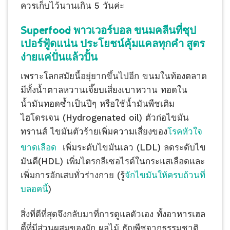
ควรเก็บไว้นานเกิน 5 วันค่ะ
Superfood พาวเวอร์บอล ขนมคลีนที่ซุป
เปอร์ฟู้ดแน่น ประโยชน์คุ้มแคลทุกคำ สูตร
ง่ายแค่ปั่นแล้วปั้น
เพราะโลกสมัยนี้อยุ่ยากขึ้นไปอีก ขนมในท้องตลาด
มีทั้งน้ำตาลหวานเจี๊ยบเสี่ยงเบาหวาน ทอดใน
น้ำมันทอดซ้ำเป็นปีๆ หรือใช้น้ำมันพืชเติม
ไฮโดรเจน (Hydrogenated oil) ตัวก่อไขมัน
ทรานส์ ไขมันตัวร้ายเพิ่มความเสี่ยงของ
โรคหัวใจ
ขาดเลือด
เพิ่มระดับไขมันเลว (LDL) ลดระดับไข
มันดี(HDL) เพิ่มไตรกลีเซอไรด์ในกระแสเลือดและ
เพิ่มการอักเสบทั่วร่างกาย (รู้
จักไขมันให้ครบถ้วนที่
บลอคนี้
)
สิ่งที่ดีที่สุดจึงกลับมาที่การดูแลตัวเอง ทั้งอาหารเฮล
ตี้ที่มีส่วนผสมของผัก ผลไม้ ธัญพืชจากธรรมชาติ