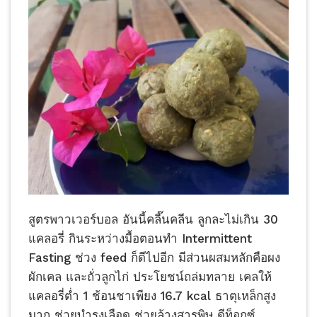
สูตรพาวเวอร์บอล อันนี้คลี๊นคลีน ลูกละไม่เกิน 30
แคลอรี่ กินระหว่างมื้อตอนทำ Intermittent
Fasting ช่วง feed ก็ดีไปอีก มีส่วนผสมหลักคือผง
ผักเคล และถั่วลูกไก่ ประโยชน์ถล่มทลาย เคลให้
แคลอรี่ต่ำ 1 ช้อนชาเพียง 16.7 kcal ธาตุเหล็กสูง
มาก ช่วยบำรุงเลือด ช่วยล้างสารพิษ ดีท็อกซ์