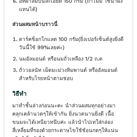
อิทผาลัม​ปั่นละเอียด 150 กรัม (ถ้าไม่มี ใช้น้ำผึ้ง
แทนได้)
ส่วนผสมหน้าบราวนี่
ดาร์ค​ช็อกโกแลต​ 100 กรัม(ยิ่งเปอร์เซ็นต์​สูงยิ่งดี
วันนี้ใช้ 99%เลยค่ะ)
นมอัลมอนด์ หรือนมถั่วเหลือง 1/2 ถ.ต
ถั่ววอลนัท เม็ดมะม่วงหิมพานต์ หรืออัลมอนด์
สำหรับ​โรยหน้าตามชอบ
วิธีทำ
มาทำชั้นล่างก่อนนะคะ นำส่วนผสม​ทุกอย่างมา
คลุกเคล้า​นวดๆให้เข้ากัน ยิ่งนวดนานยิ่งดี เนื้อ
ขนมจะได้เหนียวหนึบ​ค่ะ แล้วนำไปเทใส่กล่อง
สี่เหลี่ยม​ที่รองด้วยกระดาษ​ไขใช้ช้อนกดๆให้แน่น