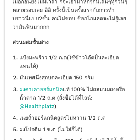
เมื่อก่อนยังไม่มีเวลา ก็จะเอามาหักๆกินเล่นๆทุกวันๆ
หลายรอบเลย อิอิ ครั้งนี้เป็นครั้งแรกกับการทำ
บราว​นี่​แบบ2ชั้น คนไม่ชอบ ช็อกโกแลต​จะไม่รู้เลย
ว่ามันฟินมากกก
ส่วนผสมชั้นล่าง
แป้งมะพร้าว​ 1/2 ถ.ต(ใช้ข้าวโอ๊ตปั่นละเอียด
แทนได้)​
มันเทศ​นึ่งสุกบดละเอียด 150 กรัม
ผงคาเคาออร์แกนิค
แท้ 100% ไม่ผสมนมผงหรือ
น้ำตาล 1/2 ถ.ต (สั่งซื้อได้ที่ไลน์:
@Healthplatz
)
เนยถั่วออร์แก​นิค​สูตรไม่หวาน 1/2 ถ.ต
ผงโปรตีน 1 ช.ต (ไม่ใส่ก็ได้)