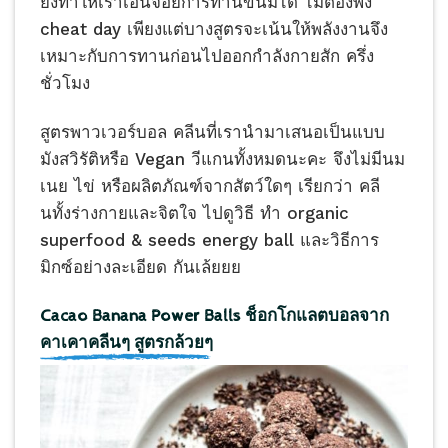
ยังทำให้เราเอนจอยการทานขนมได้ ไม่ต้องพึ่ง
cheat day เพียงแต่บางสูตรจะเน้นให้พลังงานจึง
เหมาะกับการทานก่อนไปออกกำลังกายสัก ครึ่ง
ชั่วโมง
สูตรพาวเวอร์บอล คลีนที่เรานำมาเสนอเป็นแบบ
มังสวิรัติหรือ Vegan วีแกนทั้งหมดนะคะ จึงไม่มีนม
เนย ไข่ หรือผลิตภัณฑ์จากสัตว์ใดๆ เรียกว่า คลี
นทั้งร่างกายและจิตใจ ไปดูวิธี ทำ organic
superfood & seeds energy ball และวิธีการ
มิกซ์อย่างละเอียด กันเล้ยยย
Cacao Banana Power Balls ช็อกโกแลตบอลจาก
คาเคาคลีนๆ
สูตร
กล้วยๆ