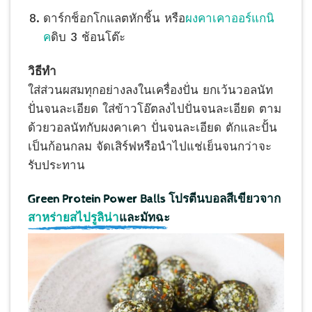
ดาร์กช็อกโกแลตหักชิ้น หรือ
ผงคาเคาออร์แกนิ
ค
ดิบ 3 ช้อนโต๊ะ
วิธีทำ
ใส่ส่วนผสมทุกอย่างลงในเครื่องปั่น ยกเว้นวอลนัท
ปั่นจนละเอียด ใส่ข้าวโอ๊ตลงไปปั่นจนละเอียด ตาม
ด้วยวอลนัทกับผงคาเคา ปั่นจนละเอียด ตักและปั้น
เป็นก้อนกลม จัดเสิร์ฟหรือนำไปแช่เย็นจนกว่าจะ
รับประทาน
Green Protein Power Balls โปรตีนบอลสีเขียวจาก
สาหร่ายสไปรูลิน่า
และมัทฉะ