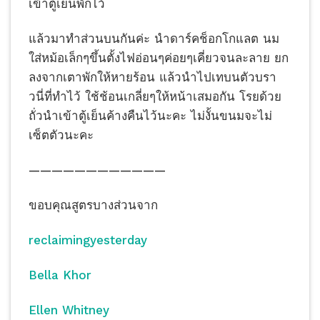
เข้าตู้เย็น​พักไว้
แล้วมาทำส่วนบนกันค่ะ นำดาร์ค​ช็อกโกแลต​ นม
ใส่หม้อเล็กๆขึ้นตั้งไฟอ่อนๆค่อยๆเคี่ยวจนละลาย ยก
ลงจากเตาพักให้หายร้อน แล้วนำไปเทบนตัวบรา
วนี่ที่ทำไว้ ใช้ช้อนเกลี่ย​ๆให้หน้าเสมอกัน โรยด้วย
ถั่วนำเข้าตู้เย็น​ค้างคืน​ไว้นะคะ ไม่งั้นขนมจะไม่
เซ็ตตัว​นะคะ
————————————
ขอบคุณสูตรบางส่วนจาก
reclaimingyesterday
Bella Khor
Ellen Whitney