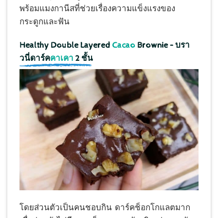
พร้อมแมงกานีสที่ช่วยเรื่องความแข็งแรงของ
กระดูกและฟัน
Healthy Double Layered
Cacao
Brownie – บรา
วนี่ดาร์ค
คาเคา
2 ชั้น
โดยส่วนตัว​เป็นคนชอบกิน ดาร์ค​ช็อกโกแลต​มาก