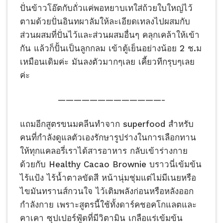
ปั่นข้าวโอ๊ต​กับถั่วแค่พอหยาบเทใส่ถ้วยใบใหญ่ไว้
ตามด้วยปั่นอินทผาลัม​ให้ละเอียดเทลงไปผสมกับ
ส่วนผสม​ที่ปั่นไว้และส่วนผสมอื่นๆ คลุกเคล้า​ให้เข้า
กัน แล้วก็ปั้นเป็นลูกกลม เข้าตู้เย็นอย่างน้อย 2 ช.ม​
เหมือนเดิมค่ะ มันลงตัวมากๆเลย เคี้ยวทีกรุบๆเลย
ค่ะ
—————————————-
แถมอีกสูตรขนมคลีนทำจาก superfood สำหรับ
คนที่กำลังดูแลตัวเองรักษารูปร่างในการเลือกทาน
ให้ทุกแคลอรี่เราได้สารอาหาร กลับเข้าร่างกาย
ด้วยกับ Healthy Cacao Brownie บราวนี่เข้มข้น
ไร้แป้ง ไร้น้ำตาลขัดสี หน้านุ่มชุ่มแต่ไม่มีเนยหรือ
ไขมันทรานส์กวนใจ ไว้เติมพลังก่อนหรือหลังออก
กำลังกาย เพราะสูตรนี้ใช้ทั้งดาร์คชอคโกแลตและ
คาเคา ซุปเปอร์ฟู้ดที่มีวิตามิน เกลือแร่เข้มข้น