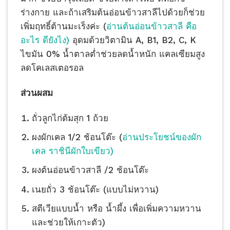
ร่างกาย และถ้าเสริมต้นอ่อนข้าวสาลีไปด้วยก็ช่วย
เพิ่มฤทธิ์ต้านมะเร็งค่ะ (
อ่านต้นอ่อนข้าวสาลี คือ
อะไร ดียังไง)
อุดมด้วยวิตามิน A, B1, B2, C, K
ไขมัน 0% น้ำตาลต่ำช่วยลดน้ำหนัก แคลเซียมสูง
ลดโคเลสเตอรอล
ส่วนผสม
ถั่วลูกไก่ต้มสุก 1 ถ้วย
ผงผักเคล 1/2 ช้อนโต๊ะ (
อ่านประโยชน์ของผัก
เคล ราชินีผักใบเขียว)
ผงต้นอ่อนข้าวสาลี /2 ช้อนโต๊ะ
เนยถั่ว 3 ช้อนโต๊ะ (แบบไม่หวาน)
สตีเวียแบบน้ำ หรือ น้ำผึ้ง เพื่อเพิ่มความหวาน
และช่วยให้เกาะตัว)