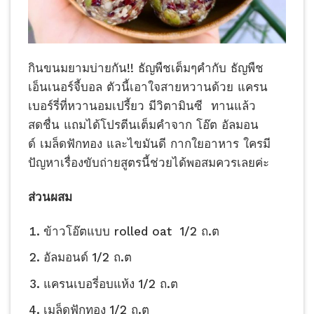
กินขนมยามบ่ายกัน!! ธัญพืช​เต็มๆคำกับ ธัญพืช​
เอ็นเนอร์​จี้​บอล
ตัวนี้เอาใจสายหวานด้วย แครน
เบอร์รี่ที่หวานอมเปรี้ยว มีวิตามินซี ทานแล้ว
สดชื่น แถมได้โปรตีนเต็มคำจาก โอ๊ต อัลมอน
ด์ เมล็ดฟักทอง​ และไขมันดี กากใยอาหาร ใครมี
ปัญหาเรื่องขับถ่ายสูตรนี้ช่วยได้พอสมควรเลยค่ะ
ส่วนผสม
ข้าวโอ๊ตแบบ​ rolled​ oat 1/2 ถ.ต
อัลมอนด์​ 1/2 ถ.ต
แครนเบอรี่​อบแห้ง 1/2 ถ.ต
เมล็ดฟักทอง​ 1/2 ถ.ต