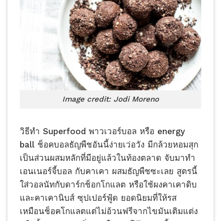
Image credit: Jodi Moreno
วิธีทำ Superfood พาวเวอร์บอล หรือ energy
ball ช็อคบอลธัญพืชอันนี้ง่ายเว่อวัง มีกล้วยหอมสุก
เป็นส่วนผสมหลักที่มีอยู่แล้วในท้องตลาด จับมาทำ
เอนเนอร์จี้บอล กับคาเคา ผสมธัญพืชซะเลย สูตรนี้
ใส่วอลนัทกับดาร์กช็อกโกแลต หรือใช้ผงคาเคาดิบ
และคาเคานิบส์ ซุปเปอร์ฟู้ด ยอดนิยมที่ให้รส
เหมือนช็อคโกแลตแต่ไม่อ้วนฟรีจากไขมันเติมแต่ง