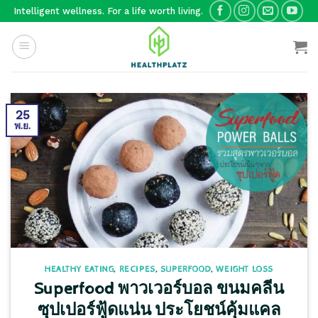
Skip
Intelligent wellness. For a life worth living.
to
content
25
พ.ย.
HEALTHY EATING
,
RECIPES
,
SUPERFOOD
,
WEIGHT LOSS
Superfood พาวเวอร์บอล ขนมคลีน
ซุปเปอร์ฟู้ดแน่น ประโยชน์คุ้มแคล