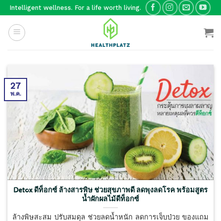
Skip
Intelligent wellness. For a life worth living.
to
content
27
พ.ค.
Detox ดีท็อกซ์ ล้างสารพิษ ช่วยสุขภาพดี ลดพุงลดโรค พร้อมสูตร
น้ำผักผลไม้ดีท็อกซ์
ล้างพิษสะสม ปรับสมดุล ช่วยลดน้ำหนัก ลดการเจ็บป่วย ของแถม