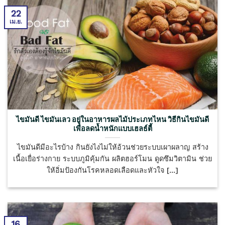
22
เม.ย.
ไขมันดี ไขมันเลว อยู่ในอาหารผลไม้ประเภทไหน วิธีกินไขมันดี
เพื่อลดน้ำหนักแบบเฮลธ์ตี้
ไขมันดีมีอะไรบ้าง กินยังไงไม่ให้อ้วนช่วยระบบเผาผลาญ สร้าง
เนื้อเยื่อร่างกาย ระบบภูมิคุ้มกัน ผลิตฮอร์โมน ดูดซึมวิตามิน ช่วย
ให้อิ่มป้องกันโรคหลอดเลือดและหัวใจ [...]
16