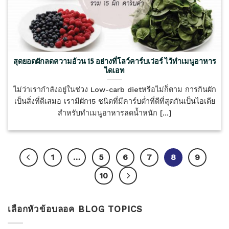
สุดยอดผักลดความอ้วน 15 อย่างที่โลว์คาร์บเว่อร์ ไว้ทำเมนูอาหาร
ไดเอท
ไม่ว่าเรากำลังอยู่ในช่วง Low-carb dietหรือไม่ก็ตาม การกินผัก
เป็นสิ่งที่ดีเสมอ เรามีผัก15 ชนิดที่มีคาร์บต่ำที่ดีที่สุดกันเป็นไอเดีย
สำหรับทำเมนูอาหารลดน้ำหนัก [...]
1
…
5
6
7
8
9
10
เลือกหัวข้อบลอค BLOG TOPICS