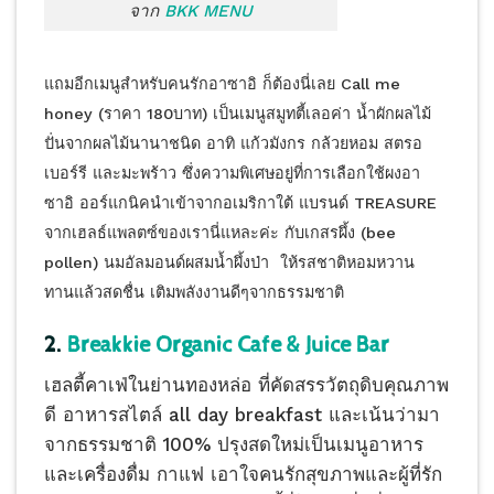
จาก
BKK MENU
แถมอีกเมนูสำหรับคนรักอาซาอิ ก็ต้องนี่เลย Call me
honey (ราคา 180บาท) เป็นเมนูสมูทตี้เลอค่า น้ำผักผลไม้
ปั่นจากผลไม้นานาชนิด อาทิ แก้วมังกร กล้วยหอม สตรอ
เบอร์รี และมะพร้าว ซึ่งความพิเศษอยู่ที่การเลือกใช้ผงอา
ซาอิ ออร์แกนิคนำเข้าจากอเมริกาใต้ แบรนด์ TREASURE
จากเฮลธ์แพลตซ์ของเรานี่แหละค่ะ กับเกสรผึ้ง (bee
pollen) นมอัลมอนด์ผสมน้ำผึ้งป่า ให้รสชาติหอมหวาน
ทานแล้วสดชื่น เติมพลังงานดีๆจากธรรมชาติ
2.
Breakkie Organic Cafe & Juice Bar
เฮลตี้คาเฟ่ในย่านทองหล่อ ที่คัดสรรวัตถุดิบคุณภาพ
ดี อาหารสไตล์ all day breakfast และเน้นว่ามา
จากธรรมชาติ 100% ปรุงสดใหม่เป็นเมนูอาหาร
และเครื่องดื่ม กาแฟ เอาใจคนรักสุขภาพและผู้ที่รัก