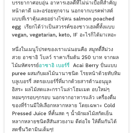
บรรยากาศอบอุ่น อาหารเฮลตี้ที่ไม่น่าเบื่อที่สำคัญ
หน้าตาดี และอร่อยทุกจาน นอกจากเบรคฟาสต์
แบบที่เราคุ้นเคยอย่างไข่คน salmon poached
egg เรียกได้ว่าเป็นสวรรค์ของชาวเฮลตี้ทั้งแบบ
vegan, vegetarian, keto, IF อะไรก็ได้มาเหอะ
หนึ่งในเมนูโปรดของเราแน่นอนคือ สมูทตี้สีม่วง
สวย อาซาอิ โบลว์ ราคาเริ่มต้น 250 บาท จากผล
ไม้มหัศจรรย์
อาซาอิ เบอร์รี่
Acai Berry ปั่นแบบ
puree ผสมกับผลไม้นานาชนิด โรยหน้าด้วยทับทิม
บลูเบอรรี่ สตรอเบอร์รี่ที่มากด้วยสารต้านอนุมูล
อิสระ ผลไม้สดและกราโนล่าโฮมเมด อบใหม่ๆ
หอมๆกรอบๆกรอบ นอกจากอาหารแล้ว เครื่องดื่ม
ของที่ร้านมีให้เลือกหลากหลาย โดยเฉพาะ Cold
Pressed Juice ที่คั้นสด ๆ น้ำผักผลไม้สกัดเย็น
หลากหลายชนิดสีสันสวยงาม ดีต่อใจ ให้ดื่มกันได้
สดชื่นวิตามินเต็มๆ!