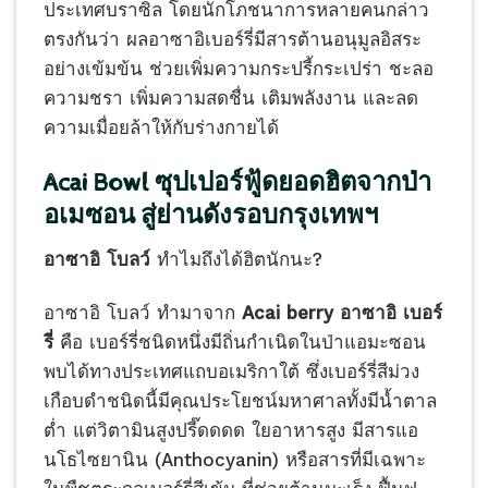
ประเทศบราซิล โดยนักโภชนาการหลายคนกล่าว
ตรงกันว่า ผลอาซาอิเบอร์รี่มีสารต้านอนุมูลอิสระ
อย่างเข้มข้น ช่วยเพิ่มความกระปรี้กระเปร่า ชะลอ
ความชรา เพิ่มความสดชื่น เติมพลังงาน และลด
ความเมื่อยล้าให้กับร่างกายได้
Acai Bowl ซุปเปอร์ฟู้ดยอดฮิตจากป่า
อเมซอน สู่ย่านดังรอบกรุงเทพฯ
อาซาอิ โบลว์
ทำไมถึงได้ฮิตนักนะ?
อาซาอิ โบลว์ ทำมาจาก
Acai berry อาซาอิ เบอร์
รี่
คือ เบอร์รี่ชนิดหนึ่งมีถิ่นกำเนิดในป่าแอมะซอน
พบได้ทางประเทศแถบอเมริกาใต้ ซึ่งเบอร์รี่สีม่วง
เกือบดำชนิดนี้มีคุณประโยชน์มหาศาลทั้งมีน้ำตาล
ต่ำ แต่วิตามินสูงปรี๊ดดดด ใยอาหารสูง มีสารแอ
นโธไซยานิน (Anthocyanin) หรือสารที่มีเฉพาะ