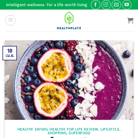
Skip
Intelligent wellness. For a life worth living.
to
content
18
เม.ย.
HEALTHY EATING
,
HEALTHY FOR LIFE REVIEW
,
LIFESTYLE
,
SHOPPING
,
SUPERFOOD