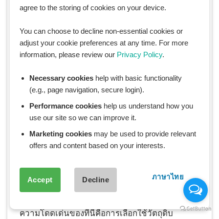
BROCCOLI REVOLUTION
agree to the storing of cookies on your device.
ที่อยู่: 899 ซอยสุขุมวิท 49 ถนนสุขุมวิท
You can choose to decline non-essential cookies or
adjust your cookie preferences at any time. For more
กรุงเทพมหานคร
information, please review our
Privacy Policy
.
เปิดให้บริการทุกวัน ตั้งแต่เวลา 11:00-21:00 น.
Necessary cookies
help with basic functionality
(e.g., page navigation, secure login).
11.
(Not just) Another Cup
Performance cookies
help us understand how you
ร้านแนวเฮ้ลตี้ฟู้ดมากๆ เมนู breakfast เพียบ เป็น
use our site so we can improve it.
อีกร้านที่มาสร้างสีสันให้ซอยสุดเห๋อย่างสาทร 10 ที่
Marketing cookies
may be used to provide relevant
พร้อมมาพร้อมกาแฟรสเลิศไม่แพ้ใครทีเดียว ร้าน
offers and content based on your interests.
คาเฟ่สุดอบอุ่นพื้นที่ค่อนข้างกว้าง มีที่นั่งให้สองชั้น
สามารถคุยงานในห้องแยกหรือจะนั่งบนโซฟากับ
คนรู้ใจก็ชิคได้ทุกโอกาส เพราะการตกแต่งแบบโม
ภาษาไทย
Accept
Decline
เดิร์น อบอุ่น เหมือนนั่งอยู่ในห้องนั่งเล่นบ้านเพื่อน
ความโดดเด่นของที่นี่คือการเลือกใช้วัตถุดิบ