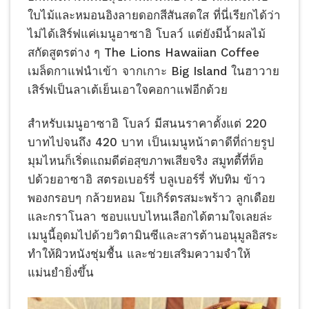
ใบไม้และหมอนอิงลายดอกสีสันสดใส ที่นี่เรียกได้ว่า
ไม่ได้เสิร์ฟแค่เมนูอาซาอิ โบลว์ แต่ยังมีน้ำผลไม้
สกัดสูตรต่าง ๆ The Lions Hawaiian Coffee
เมล็ดกาแฟนำเข้า จากเกาะ Big Island ในฮาวาย
เสิร์ฟเป็นลาเต้เย็นเอาใจคอกาแฟอีกด้วย
สำหรับเมนูอาซาอิ โบลว์ มีสนนราคาตั้งแต่ 220
บาทไปจนถึง 420 บาท เป็นเมนูหน้าตาดีที่ถ่ายรูป
มุมไหนก็เริ่ดแถมดีต่อสุขภาพเสียจริง สมูทตี้ที่ท็อ
ปด้วยอาซาอิ สตรอเบอร์รี่ บลูเบอร์รี่ ทับทิม ข้าว
พองกรอบๆ กล้วยหอม โยเกิร์ตรสมะพร้าว ลูกเดือย
และกราโนลา ชอบแบบไหนเลือกได้ตามใจเลยล่ะ
เมนูนี้อุดมไปด้วยวิตามินซีและสารต้านอนุมูลอิสระ
ทำให้ผิวหนังชุ่มชื้น และช่วยเสริมความจำให้
แม่นยำยิ่งขึ้น