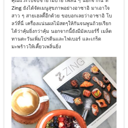
คุณแวะไปจิบชายามบ่าย เพลิน ๆ นอกจากนี้ ที่
Zing ยังได้จัดเมนูสุขภาพอย่างอาซาอิ มาเอาใจ
สาว ๆ สายเฮลตี้อีกด้วย ขอบอกเลยว่าอาซาอิ โบ
ลว์ที่นี่ เครื่องแน่นผลไม้สดๆให้กันจนพูนถ้วยเรียก
ได้ว่าคุ้มยิ่งกว่าคุ้ม นอกจากนี้ยังมีมัลเบอร์รี่ เมล็ด
ทานตะวันเพิ่มโปรตีนและไฟเบอร์ และเกร็ด
มะพร้าวให้เคี้ยวเพลิ่นยิ่ง