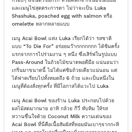
กรอบๆ แซนด์วิชอกไก่ หรือสเต๊กจากเนื้อชั้นเยี่ยม
และเมนูไข่สุดตระการตา ไม่ว่าจะเป็น Luka
Shashuka, poached egg with salmon หรือ
omelette หลากหลายแบบ
เมนู Acai Bowl แห่ง Luka เรียกได้ว่า รสชาติ
แบบ “To Die For” อร่อยมว๊ากกกกกกก ได้ชิมครั้ง
แรกจากการไปร่วมงาน ๆ หนึ่ง ซึ่งเสิร์ฟในรูปแบบ
Pass-Around ในถ้วยไม้ขนาดพอดีมือ แน่นอนว่า
เกริ่นมาขนาดนี้ ไม่ได้แค่ชิมถ้วยเดียวแน่นอน แต่
ได้ฟาดเรียบไปทั้งหมดถึง 6 ถ้วย และเป็นหนึ่งใน
เมนูที่ต้องสั่งทุกครั้ง ที่มีโอกาสได้แวะไป Luka
เมนู Acai Bowl ของร้าน Luka ประกอบไปด้วย
ผลไม้สดมากมาย อาทิ กล้วย กีวี่ ทับทิม ให้รส
หวานชื่นใจด้วย Coconut Milk ความเด่นของ
Acai Bowl ที่นี่คือเนื้อสัมผัสที่หอมมันเบาๆจากกะทิ