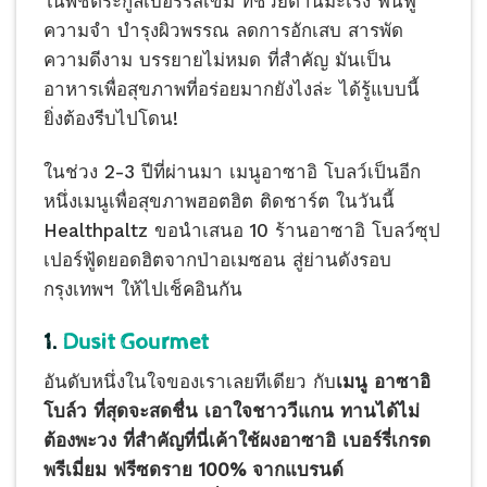
ในพืชตระกูลเบอร์รี่สีเข้ม ที่ช่วยต้านมะเร็ง ฟื้นฟู
ความจำ บำรุงผิวพรรณ ลดการอักเสบ สารพัด
ความดีงาม บรรยายไม่หมด ที่สำคัญ มันเป็น
อาหารเพื่อสุขภาพที่อร่อยมากยังไงล่ะ ได้รู้แบบนี้
ยิ่งต้องรีบไปโดน!
ในช่วง 2-3 ปีที่ผ่านมา เมนูอาซาอิ โบลว์เป็นอีก
หนึ่งเมนูเพื่อสุขภาพฮอตฮิต ติดชาร์ต ในวันนี้
Healthpaltz ขอนำเสนอ 10 ร้านอาซาอิ โบลว์ซุป
เปอร์ฟู้ดยอดฮิตจากป่าอเมซอน สู่ย่านดังรอบ
กรุงเทพฯ ให้ไปเช็คอินกัน
1.
Dusit Gourmet
อันดับหนึ่งในใจของเราเลยทีเดียว กับ
เมนู อาซาอิ
โบล์ว ที่สุดจะสดชื่น เอาใจชาววีแกน ทานได้ไม่
ต้องพะวง ที่สำคัญที่นี่เค้าใช้ผงอาซาอิ เบอร์รี่เกรด
พรีเมี่ยม ฟรีซดราย 100% จากแบรนด์