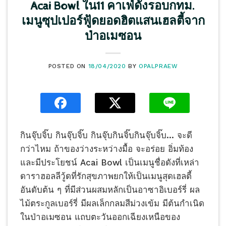
Acai Bowl ใน11 คาเฟ่ดังรอบกทม.
เมนูซุปเปอร์ฟู้ดยอดฮิตแสนเฮลตี้จาก
ป่าอเมซอน
POSTED ON
18/04/2020
BY
OPALPRAEW
กินจุ๊บจิ๊บ กินจุ๊บจิ๊บ กินจุ๊บกินจิ๊บกินจุ๊บจิ๊บ… จะดี
กว่าไหม ถ้าของว่างระหว่างมื้อ จะอร่อย อิ่มท้อง
และมีประโยชน์ Acai Bowl เป็นเมนูชื่อดังที่เหล่า
ดาราฮอลลีวู้ดที่รักสุขภาพยกให้เป็นเมนูสุดเฮลตี้
อันดับต้น ๆ ที่มีส่วนผสมหลักเป็นอาซาอิเบอร์รี่ ผล
ไม้ตระกูลเบอร์รี่ มีผลเล็กกลมสีม่วงเข้ม มีต้นกำเนิด
ในป่าอเมซอน แถบตะวันออกเฉียงเหนือของ