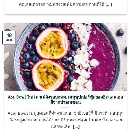
คอเลสเตอรอล หมดกังวลเพิ่มความสุขภาพดีได้ [...]
18
เม.ย.
Acai Bowl ใน11 คาเฟ่ดังรอบกทม. เมนูซุปเปอร์ฟู้ดยอดฮิตแสนเฮล
ตี้จากป่าอเมซอน
Acai Bowl เมนูสุดเฮลตี้ทำจากผลอาซาอิเบอร์รี่ มีสารต้านอนุมูล
อิสระสูงมาก หาทานได้ง่ายๆที่ร้านคาเฟ่สุดเก๋ 10แห่งไปลองเลย
แล้วจะเลิฟ! [...]