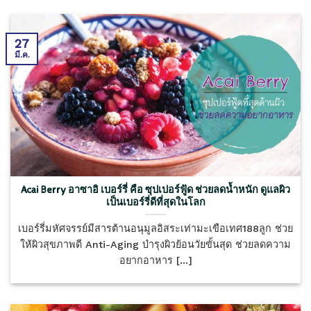
27
มี.ค.
Acai Berry อาซาอิ เบอร์รี่ คือ ซุปเปอร์ฟู้ด ช่วยลดน้ำหนัก ดูแลผิว
เป็นเบอร์รี่ดีที่สุดในโลก
เบอร์รี่มหัศจรรย์มีสารต้านอนุมูลอิสระเท่ามะเขือเทศ188ลูก ช่วย
ให้ผิวสุขภาพดี Anti-Aging บำรุงผิวย้อนวัยขั้นสุด ช่วยลดความ
อยากอาหาร [...]