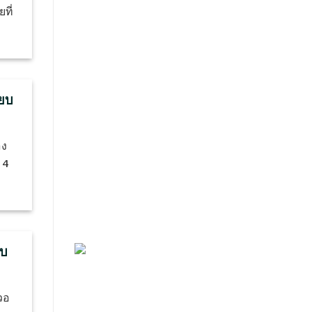
ที่
ียบ
อง
 4
ับ
วอ