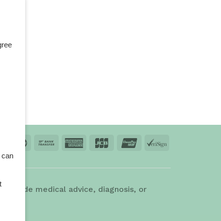
gree
 can
td.
t
 provide medical advice, diagnosis, or