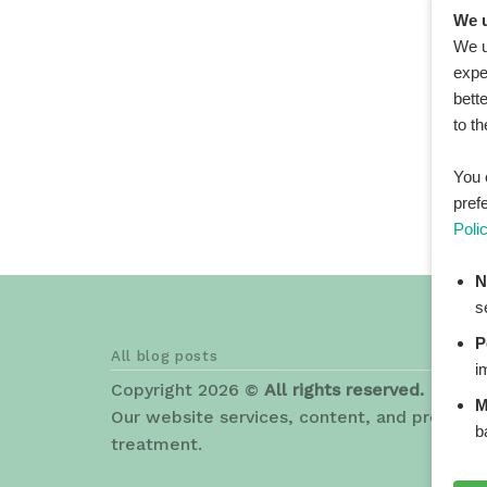
We u
We u
expe
bett
to t
You 
pref
Poli
N
s
P
All blog posts
i
Copyright 2026 ©
All rights reserved. HEAL
M
Our website services, content, and products 
b
treatment.