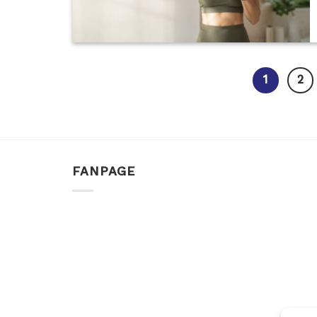
1
2
FANPAGE