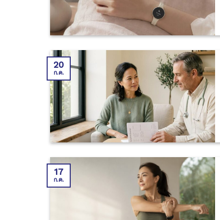
20
ก.ค.
17
ก.ค.