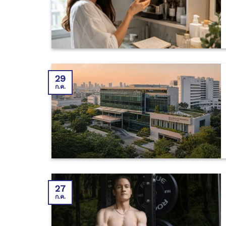
29
ก.ค.
27
ก.ค.