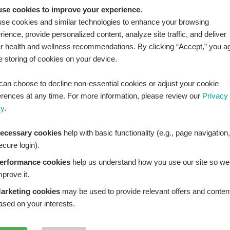
เพิ่มเพื่อน
Add LINE :
se cookies to improve your experience.
https://lin.ee/sqNlLtc
se cookies and similar technologies to enhance your browsing
rience, provide personalized content, analyze site traffic, and deliver
er health and wellness recommendations. By clicking “Accept,” you a
he storing of cookies on your device.
can choose to decline non-essential cookies or adjust your cookie
erences at any time. For more information, please review our
Privacy
cy
.
ecessary cookies
help with basic functionality (e.g., page navigation,
ecure login).
erformance cookies
help us understand how you use our site so we
mprove it.
THPLATZ™ is a registered trademark of Adbrandture Co., L
arketing cookies
may be used to provide relevant offers and conten
are for informational purposes only. Healthplatz does not
ased on your interests.