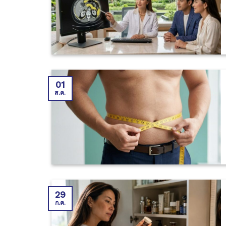
01
ส.ค.
29
ก.ค.