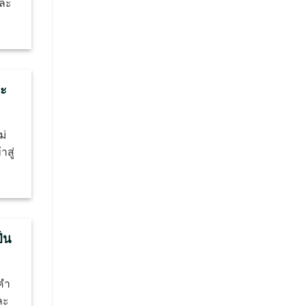
และ
จะ
ม่
าสู่
็น
 คำ
ละ