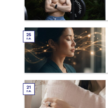
25
ก.ค.
21
ก.ค.