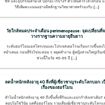
ชท์ และอุปกรณ์สวมใส่ บอกอะไรบ้าง? ตัวไหนควรใส่ใจก่อน 
วิธีเพิ่มคะแนนอย่างมีหลักฐานวิทยาศาสตร์รองรับ [...]
วัยใกล้หมดประจำเดือน perimenopause : จุดเปลี่ยนที่
วางรากฐานความอายุยืนยาว
ระดับฮอร์โมนเอสโตรเจนและโปรเจสเตอโรนเริ่มแกว่งขึ้นลงไ
สม่ำเสมอ ก่อนที่รังไข่จะค่อย ๆ หยุดทำงาน ผู้หญิงส่วนใหญ่เริ่มเข้
ช่วงนี้ในวัย 45-55 ปี [...]
ลดน้ำหนักหลังอายุ 40 สิ่งที่ผู้เชี่ยวชาญระดับโลกบอก: เป
เรื่องของฮอร์โมน
ทำไมน้ำหนักหลังอายุ 40 ถึงขึ้นทั้งที่กินและออกกำลังเท่าเดิม?
ตอบไม่ใช่วินัย แต่คือฮอร์โมน รวมเสียงผู้เชี่ยวชาญระดับโลกแ