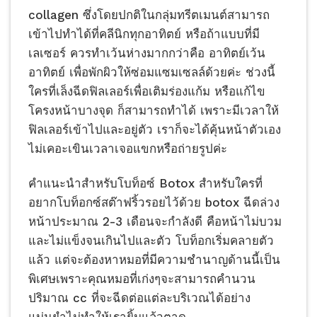
collagen ซึ่งโดยปกติในกลุ่มทรีตเมนต์สามารถ
เข้าไปทำได้ที่คลีนิกทุกอาทิตย์ หรือถ้าแบบที่มี
เลเซอร์ ควรทำเว้นห่างมากกว่าคือ อาทิตย์เว้น
อาทิตย์ เพื่อพักผิวให้ซ่อมแซมเซลล์ด้วยค่ะ ช่วงนี้
ใครที่เล็งฉีดฟิลเลอร์เพื่อเติมร่องแก้ม หรือแก้ไข
โครงหน้าบางจุด ก็สามารถทำได้ เพราะมีเวลาให้
ฟิลเลอร์เข้าไปและอยู่ตัว เราก็จะได้คุ้นหน้าตัวเอง
ไม่เคอะเขินเวลาเจอแขกหรือถ่ายรูปค่ะ
คำแนะนำสำหรับโบท็อซ์ Botox สำหรับใครที่
อยากโบท็อกซ์สต๊าฟริ้วรอยไว้ด้วย botox ฉีดล่วง
หน้าประมาณ 2-3 เดือนจะกำลังดี คือหน้าไม่บวม
และไม่แข็งจนเกินไปและตัว โบท็อกเริ่มคลายตัว
แล้ว แต่จะต้องหาหมอที่มีความชำนาญด้านนี้เป็น
พิเศษเพราะคุณหมอที่เก่งๆจะสามารถคำนวน
ปริมาณ cc ที่จะฉีดต่อแต่ละบริเวณได้อย่าง
แม่นยำไม่ทำให้เรายิ้มแล้วตาดุ