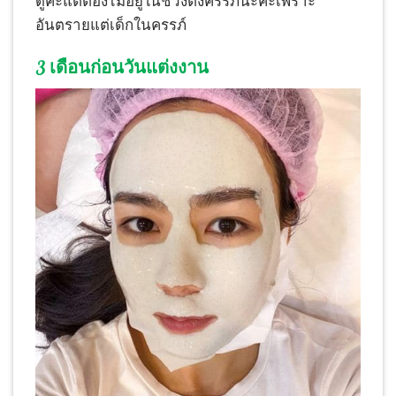
ดูค่ะแต่ต้องไม่อยู่ในช่วงตังครรภ์นะคะเพราะ
อันตรายแต่เด็กในครรภ์
3 เดือนก่อนวันแต่งงาน