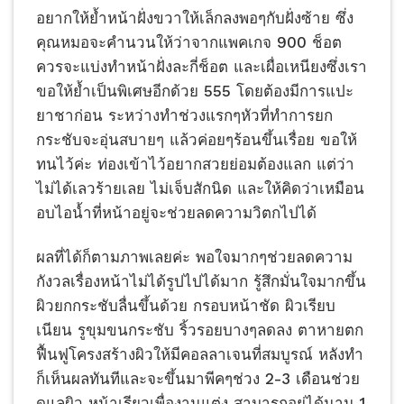
อยากให้ย้ำหน้าฝั่งขวาให้เล็กลงพอๆกับฝั่งซ้าย ซึ่ง
คุณหมอจะคำนวนให้ว่าจากแพคเกจ 900 ช็อต
ควรจะแบ่งทำหน้าฝั่งละกี่ช็อต และเผื่อเหนียงซึ่งเรา
ขอให้ย้ำเป็นพิเศษอีกด้วย 555 โดยต้องมีการแปะ
ยาชาก่อน ระหว่างทำช่วงแรกๆหัวที่ทำการยก
กระชับจะอุ่นสบายๆ แล้วค่อยๆร้อนขึ้นเรื่อย ขอให้
ทนไว้ค่ะ ท่องเข้าไว้อยากสวยย่อมต้องแลก แต่ว่า
ไม่ได้เลวร้ายเลย ไม่เจ็บสักนิด และให้คิดว่าเหมือน
อบไอน้ำที่หน้าอยู่จะช่วยลดความวิตกไปได้
ผลที่ได้ก็ตามภาพเลยค่ะ พอใจมากๆช่วยลดความ
กังวลเรื่องหน้าไม่ได้รูปไปได้มาก รู้สึกมั่นใจมากขึ้น
ผิวยกกระชับลื่นขึ้นด้วย กรอบหน้าชัด ผิวเรียบ
เนียน รูขุมขนกระชับ ริ้วรอยบางๆลดลง ตาหายตก
ฟื้นฟูโครงสร้างผิวให้มีคอลลาเจนที่สมบูรณ์ หลังทำ
ก็เห็นผลทันทีและจะขึ้นมาพีคๆช่วง 2-3 เดือนช่วย
ดูแลผิว หน้าเรียวเพื่องานแต่ง สามารถอยู่ได้นาน 1