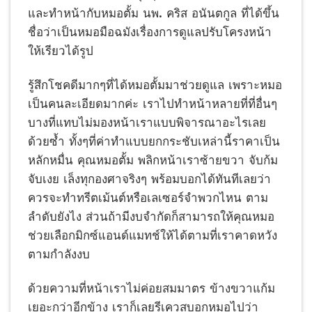
และทำหน้ากับหมอตั้ม นพ. คริส อนันตกูล ที่ได้ขึ้น
ชื่อว่าเป็นหมอมือฉมังเรื่องการดูแลปรับโครงหน้า
ให้เรียวได้รูป
รู้สึกโชคดีมากๆที่ได้หมอตั้มมาช่วยดูแล เพราะหมอ
เป็นคนละเอียดมากค่ะ เราไปทำหน้าหลายที่ที่อื่นๆ
บางที่แทบไม่มองหน้าเราแบบพิจารณาอะไรเลย
ด้วยซ้ำ ทั้งๆที่ค่าทำแบบยกกระชับเหล่านี้ราคาเป็น
หลักหมื่น คุณหมอตั้ม พลิกหน้าเราซ้ายขวา จับก้ม
จับเงย เล็งทุกองศาจริงๆ พร้อมบอกได้ทันทีเลยว่า
ควรจะทำทรีตเม้นต์หรือเลเซอร์จำพวกไหน ตาม
ลำดับยังไง ส่วนถ้ามีงบจำกัดก็สามารถให้คุณหมอ
ช่วยเลือกมิกซ์แอนด์แมทช์ให้ได้ตามที่เราคาดหวัง
ตามกำลังงบ
ด้วยความที่หน้าเราไม่ค่อยสมมาตร ข้างขวาแก้ม
เยอะกว่าอีกข้าง เราก็เลยรีเควสบอกหมอไปว่า