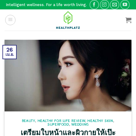
Skip
Intelligent wellness. For a life worth living.
to
content
26
เม.ย.
BEAUTY
,
HEALTHY FOR LIFE REVIEW
,
HEALTHY SKIN
,
SUPERFOOD
,
WEDDING
เตรียมใบหน้าและผิวกายให้เป๊ะ