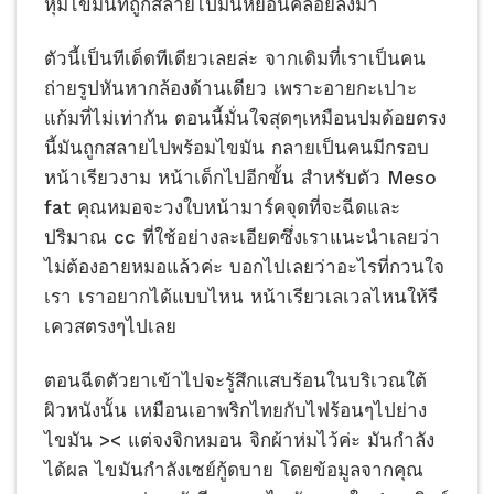
หุ้มไขมันที่ถูกสลายไปมันหย่อนคล้อยลงมา
ตัวนี้เป็นทีเด็ดทีเดียวเลยล่ะ จากเดิมที่เราเป็นคน
ถ่ายรูปหันหากล้องด้านเดียว เพราะอายกะเปาะ
แก้มที่ไม่เท่ากัน ตอนนี้มั่นใจสุดๆเหมือนปมด้อยตรง
นี้มันถูกสลายไปพร้อมไขมัน กลายเป็นคนมีกรอบ
หน้าเรียวงาม หน้าเด็กไปอีกขั้น สำหรับตัว Meso
fat คุณหมอจะวงใบหน้ามาร์คจุดที่จะฉีดและ
ปริมาณ cc ที่ใช้อย่างละเอียดซึ่งเราแนะนำเลยว่า
ไม่ต้องอายหมอแล้วค่ะ บอกไปเลยว่าอะไรที่กวนใจ
เรา เราอยากได้แบบไหน หน้าเรียวเลเวลไหนให้รี
เควสตรงๆไปเลย
ตอนฉีดตัวยาเข้าไปจะรู้สึกแสบร้อนในบริเวณใต้
ผิวหนังนั้น เหมือนเอาพริกไทยกับไฟร้อนๆไปย่าง
ไขมัน >< แต่จงจิกหมอน จิกผ้าห่มไว้ค่ะ มันกำลัง
ได้ผล ไขมันกำลังเซย์กู้ดบาย โดยข้อมูลจากคุณ