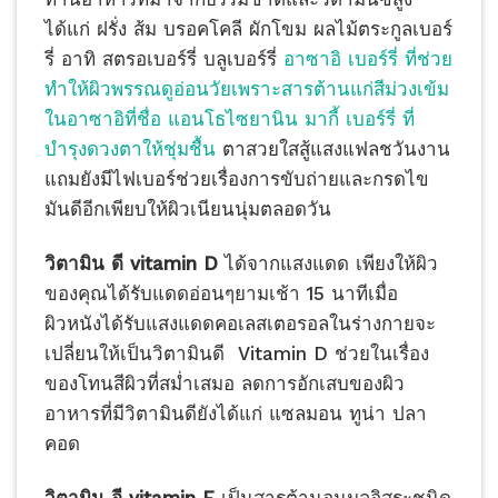
ได้แก่ ฝรั่ง ส้ม บรอคโคลี ผักโขม ผลไม้ตระกูลเบอร์
รี่ อาทิ สตรอเบอร์รี่ บลูเบอร์รี่
อาซาอิ เบอร์รี่ ที่ช่วย
ทำให้ผิวพรรณดูอ่อนวัยเพราะสารต้านแก่สีม่วงเข้ม
ในอาซาอิที่ชื่อ แอนโธไซยานิน
มากี้ เบอร์รี่ ที่
บำรุงดวงตาให้ชุ่มชื้น
ตาสวยใสสู้แสงแฟลชวันงาน
แถมยังมีไฟเบอร์ช่วยเรื่องการขับถ่ายและกรดไข
มันดีอีกเพียบให้ผิวเนียนนุ่มตลอดวัน
วิตามิน ดี vitamin D
ได้จากแสงแดด เพียงให้ผิว
ของคุณได้รับแดดอ่อนๆยามเช้า 15 นาทีเมื่อ
ผิวหนังได้รับแสงแดดคอเลสเตอรอลในร่างกายจะ
เปลี่ยนให้เป็นวิตามินดี Vitamin D ช่วยในเรื่อง
ของโทนสีผิวที่สม่ำเสมอ ลดการอักเสบของผิว
อาหารที่มีวิตามินดียังได้แก่ แซลมอน ทูน่า ปลา
คอด
วิตามิน อี vitamin E
เป็นสารต้านอนุมูลอิสระชนิด