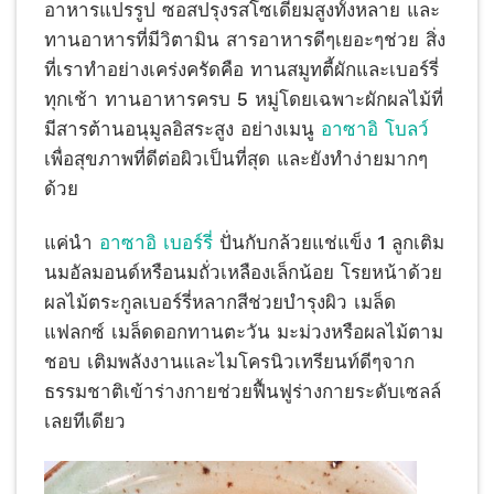
อาหารแปรรูป ซอสปรุงรสโซเดียมสูงทั้งหลาย และ
ทานอาหารที่มีวิตามิน สารอาหารดีๆเยอะๆช่วย สิ่ง
ที่เราทำอย่างเคร่งครัดคือ ทานสมูทตี้ผักและเบอร์รี่
ทุกเช้า ทานอาหารครบ 5 หมู่โดยเฉพาะผักผลไม้ที่
มีสารต้านอนุมูลอิสระสูง อย่างเมนู
อาซาอิ โบลว์
เพื่อสุขภาพที่ดีต่อผิวเป็นที่สุด และยังทำง่ายมากๆ
ด้วย
แค่นำ
อาซาอิ เบอร์รี่
ปั่นกับกล้วยแช่แข็ง 1 ลูกเติม
นมอัลมอนด์หรือนมถั่วเหลืองเล็กน้อย โรยหน้าด้วย
ผลไม้ตระกูลเบอร์รี่หลากสีช่วยบำรุงผิว เมล็ด
แฟลกซ์ เมล็ดดอกทานตะวัน มะม่วงหรือผลไม้ตาม
ชอบ เติมพลังงานและไมโครนิวเทรียนท์ดีๆจาก
ธรรมชาติเข้าร่างกายช่วยฟื้นฟูร่างกายระดับเซลล์
เลยทีเดียว