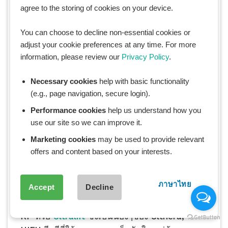
2. บำรุงผิวให้ชุ่มชื้นอยู่เสมอ
agree to the storing of cookies on your device.
ทั้งผิวหน้า และผิวกายต้องการความชุ่มชื้นตลอด
You can choose to decline non-essential cookies or
เวลา ใช้มอยส์เจอไรเซอร์สูตรที่เหมาะสำหรับผิวแพ้
adjust your cookie preferences at any time. For more
ง่าย หรือใช้น้ำมันจากธรรมชาติอย่างน้ำมัน
information, please review our
Privacy Policy
.
มะพร้าว น้ำมันอาร์แกนออยล์ลูปตัวบางๆ ข้อศอก
หัวเข่า หรือบริเวณที่แห้งกร้าน ที่สำคัญพยายาม
Necessary cookies
help with basic functionality
เลี่ยงแดดแรง และทากันแดดทุกวัน
(e.g., page navigation, secure login).
Performance cookies
help us understand how you
3. ยกกระชับใบหน้าโค้งสุดท้าย
use our site so we can improve it.
ช่วงโค้งสุดท้ายนี้คอร์สเจ้าสาวของคุณยิ่งมีความ
Marketing cookies
may be used to provide relevant
สำคัญ อย่าพยายามลองอะไรใหม่ๆที่ไม่ชัวร์นะคะ
offers and content based on your interests.
หากทำอะไรก่อนหน้านี้แล้วเวิร์ค ถูกกับผิวคุณให้ทำ
ต่อเนื่องจนถึงก่อนวันแต่งงานไปได้เลย สำหรับช่วง
ภาษาไทย
Accept
Decline
เดือนสุดท้าย เราแนะนำว่าให้หันมาเน้นทรีตเม้นต์
กลุ่มยกกระชับใบหน้า ผลักวิตามิน เช่น ยกกระชับ
RF หรือ
Ultralift
ซึ่งเป็นน้องๆของ Ulthera,