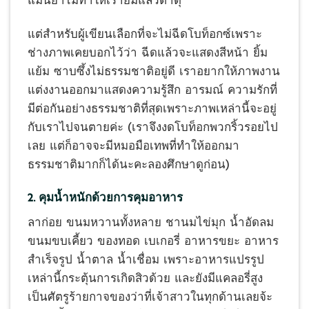
แต่สำหรับผู้เขียนเลือกที่จะไม่ฉีดโบท็อกซ์เพราะ
ช่างภาพเคยบอกไว้ว่า ฉีดแล้วจะแสดงสีหน้า ยิ้ม
แย้ม ซาบซึ้งไม่ธรรมชาติอยู่ดี เราอยากให้ภาพงาน
แต่งงานออกมาแสดงความรู้สึก อารมณ์ ความรักที่
มีต่อกันอย่างธรรมชาติที่สุดเพราะภาพเหล่านี้จะอยู่
กับเราไปจนตายค่ะ (เราจึงงดโบท็อกพวกริ้วรอยไป
เลย แต่ก็อาจจะมีหมอมือเทพที่ทำให้ออกมา
ธรรมชาติมากก็ได้นะคะลองศึกษาดูก่อน)
2. คุมน้ำหนักด้วยการคุมอาหาร
ลาก่อย ขนมหวานทั้งหลาย ชานมไข่มุก น้ำอัดลม
ขนมขบเคี้ยว ของทอด เบเกอรี่ อาหารขยะ อาหาร
สำเร็จรูป น้ำตาล น้ำเชื่อม เพราะอาหารแปรรูป
เหล่านี้กระตุ้นการเกิดสิวด้วย และยังมีแคลอรี่สูง
เป็นศัตรูร้ายกาจของว่าที่เจ้าสาวในทุกด้านเลยจ้ะ