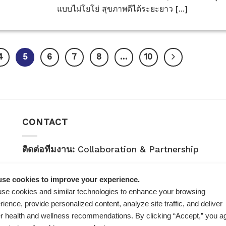
แบบไม่โยโย่ สุขภาพดีได้ระยะยาว [...]
4
5
6
7
8
…
10
CONTACT
ติดต่อทีมงาน:
Collaboration & Partnership
E-mail:
healthplatz@gmail.com
se cookies to improve your experience.
คำถามทั่วไป:
General Inquiry
se cookies and similar technologies to enhance your browsing
rience, provide personalized content, analyze site traffic, and deliver
LINE Official ID:
@Healthplatz
er health and wellness recommendations. By clicking “Accept,” you a