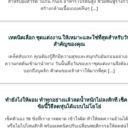
สำหรับมังสวิรัติ วีแกน กินเจ อาหารโปรตีนสูง ช่วยฟื้นฟูร่างก
สร้างกล้ามเนื้อแบบคลีนๆ [...]
เทคนิคเลือก ชุดแต่งงาน ให้เหมาะและใช่ที่สุดสำหรับวั
สำคัญของคุณ
เคล็ดลับแรก คุณต้องรู้สึกมีความสุขและสนุกกับมันก่อนอย่าเ
ความกดดันเข้ามานำทาง วันนั้นคือวันของเราชุดแต่งงานจึงต้อง
บอกถึงบุคลิก ตัวตนของเจ้าสาวให้มากที่สุด [...]
ทำยังไงให้ผอม ทำทุกอย่างแล้วลดน้ำหนักไม่ลงสักที เช็ค
ข้อนี้วิธีลดหุ่นได้แบบไม่โยโย่
เช็คตัวเอง 19 ข้อที่เราอาจพลาด เข้าใจผิด ทำให้ลดความอ้วนได้
หรือไม่ไปไหนสักที พร้อมเทคนิคปรับเปลี่ยนพฤติกรรมให้ลดหุ่นไ