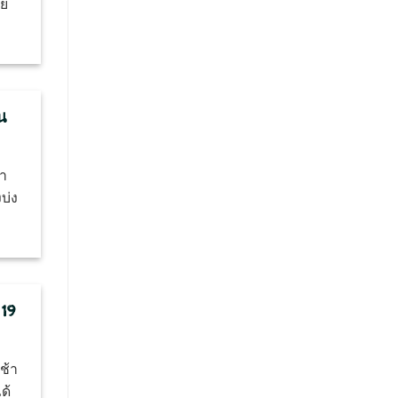
าย
น
อา
บ่ง
 19
ช้า
ด้