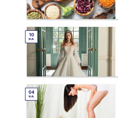
10
พ.ค.
04
พ.ค.