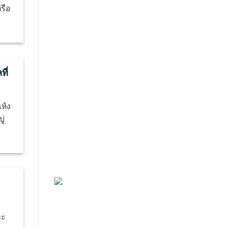
รือ
ที่
ห้ง
ู่
าะ