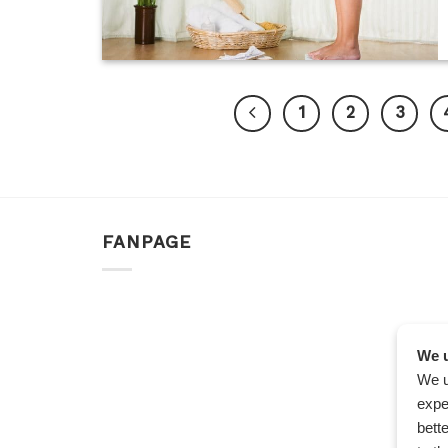
1
2
3
FANPAGE
We u
We u
expe
bett