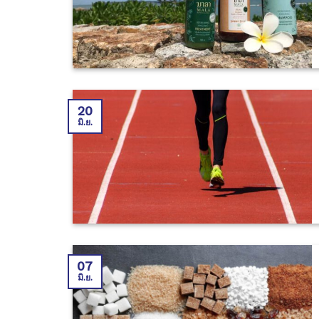
20
มิ.ย.
07
มิ.ย.