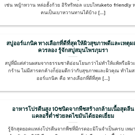
เช่น หญ้าหวาน หล่อฮั้งก้วย อิริทริทอล แบบไหนketo friendly ห
คนเป็นเบาหวานทานได้บ้าง [...]
สบู่ออร์แกนิค ทางเลือกที่ดีที่สุดให้ผิวสุขภาพดีและเหตุผล
ควรลอง รู้จักสบู่สมุนไพรภุมรา
สบู่ที่มีแต่ส่วนผสมจากธรรมชาติอ่อนโยนกว่าไม่ทำให้แพ้หรือผิวแ
กร้าน ไม่มีสารตกค้างก็ย่อมดีกว่ากับสุขภาพและผิวคุณ ทำไมสบ
ออร์แกนิค คือ ทางเลือกที่ดีที่สุด [...]
อาหารโปรตีนสูง 10ชนิดจากพืชสร้างกล้ามเนื้อสุดลีน
แคลอรี่ต่ำช่วยลดไขมันได้ยอดเยี่ยม
รู้จักสุดยอดแหล่งโปรตีนจากพืชที่มีกรดอะมิโนจำเป็นครบ เหม