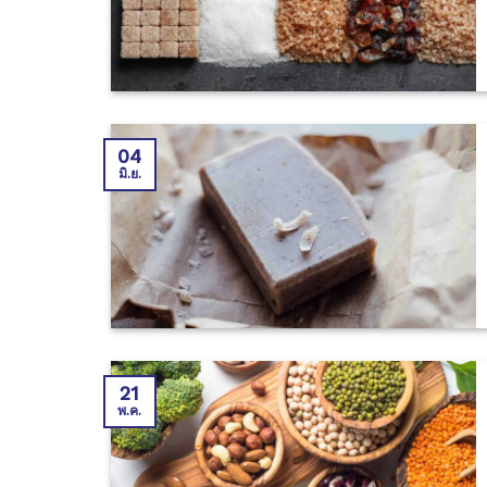
04
มิ.ย.
21
พ.ค.