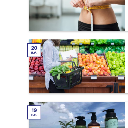
20
ส.ค.
19
ก.ค.