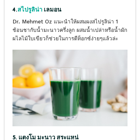
4.
สไปรูลิน่า
เลมอน
Dr. Mehmet Oz แนะนำให้ผสมผงสไปรูลิน่า 1
ช้อนชากับน้ำมะนาวครึ่งลูก ผสมน้ำเปล่าหรือน้ำผัก
ผไลไม้ใบเขียวก็ช่วยในการดีท็อกซ์ง่ายๆแล้วล่ะ
5. แตงโม มะนาว สระแหน่