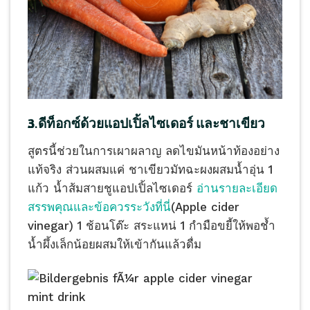
3.ดีท็อกซ์ด้วยแอปเปิ้ลไซเดอร์ และชาเขียว
สูตรนี้ช่วยในการเผาผลาญ ลดไขมันหน้าท้องอย่าง
แท้จริง ส่วนผสมแค่ ชาเขียวมัทฉะผงผสมน้ำอุ่น 1
แก้ว น้ำส้มสายชูแอปเปิ้ลไซเดอร์
อ่านรายละเอียด
สรรพคุณและข้อควรระวังที่นี่
(Apple cider
vinegar) 1 ช้อนโต๊ะ สระแหน่ 1 กำมือขยี้ให้พอช้ำ
น้ำผึ้งเล็กน้อยผสมให้เข้ากันแล้วดื่ม