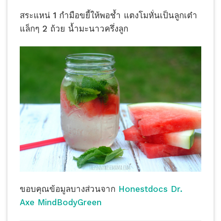
สระแหน่ 1 กำมือขยี้ให้พอช้ำ แตงโมหั่นเป็นลูกเต๋า
แล็กๆ 2 ถ้วย น้ำมะนาวครึ่งลูก
ขอบคุณข้อมูลบางส่วนจาก
Honestdocs
Dr.
Axe
MindBodyGreen