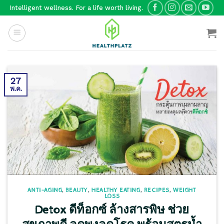
Skip
Intelligent wellness. For a life worth living.
to
content
27
พ.ค.
ANTI-AGING
,
BEAUTY
,
HEALTHY EATING
,
RECIPES
,
WEIGHT
LOSS
Detox ดีท็อกซ์ ล้างสารพิษ ช่วย