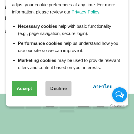
adjust your cookie preferences at any time. For more
คำถามทั่วไป:
General Inquiry
information, please review our
Privacy Policy
.
LINE Official ID:
@Healthplatz
Necessary cookies
help with basic functionality
เพิ่มเพื่อน
Add LINE :
https://lin.ee/sqNlLtc
(e.g., page navigation, secure login).
Performance cookies
help us understand how you
use our site so we can improve it.
Marketing cookies
may be used to provide relevant
offers and content based on your interests.
ภาษาไทย
Accept
Decline
All blog posts