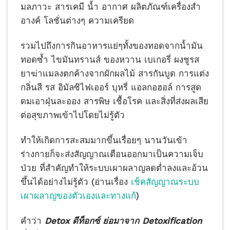
มลภาวะ สารเคมี น้ำ อากาศ ผลิตภัณฑ์เครื่องสำ
อางค์ โลชั่นต่างๆ ความเครียด
รวมไปถึงการกินอาหารแย่ๆทั้งของทอดจากน้ำมัน
ทอดซ้ำ ไขมันทรานส์ ของหวาน เบเกอรี่ ผงชูรส
ยาฆ่าแมลงตกค้างจากผักผลไม้ สารกันบูด การแต่ง
กลิ่นสี รส อิมัลซิไฟเออร์ บุหรี่ แอลกอฮอล์ การสูด
ดมเอาฝุ่นละออง สารพิษ เชื้อโรค และสิ่งที่ส่งผลเสีย
ต่อสุขภาพเข้าไปโดยไม่รู้ตัว
ทำให้เกิดการสะสมมากขึ้นเรื่อยๆ นานวันเข้า
ร่างกายก็จะส่งสัญญาณเตือนออกมาเป็นความเจ็บ
ป่วย ที่สำคัญทำให้ระบบเผาผลาญลดต่ำลงและอ้วน
ขึ้นได้อย่างไม่รู้ตัว (อ่านเรื่อง
เช็คสัญญาณระบบ
เผาผลาญของตัวเองและทางแก้
)
คำว่า
Detox ดีท็อกซ์ ย่อมาจาก Detoxification