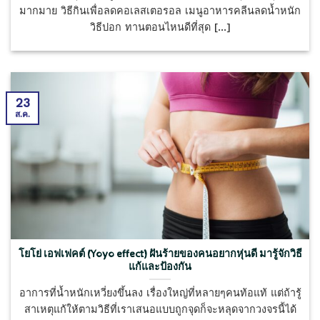
มากมาย วิธีกินเพื่อลดคอเลสเตอรอล เมนูอาหารคลีนลดน้ำหนัก
วิธีปอก ทานตอนไหนดีที่สุด [...]
23
ส.ค.
โยโย่ เอฟเฟคต์ (Yoyo effect) ฝันร้ายของคนอยากหุ่นดี มารู้จักวิธี
แก้และป้องกัน
อาการที่น้ำหนักเหวี่ยงขึ้นลง เรื่องใหญ่ที่หลายๆคนท้อแท้ แต่ถ้ารู้
สาเหตุแก้ให้ตามวิธีที่เราเสนอแบบถูกจุดก็จะหลุดจากวงจรนี้ได้