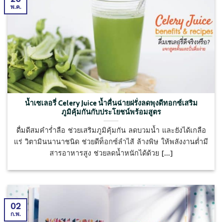
พ.ค.
น้ำเซเลอรี่ Celery Juice น้ำคื่นฉ่ายฝรั่งลดพุงดีทอกซ์เสริม
ภูมิคุ้มกันกับประโยชน์พร้อมสูตร
ดื่มดีสมคำร่ำลือ ช่วยเสริมภูมิคุ้มกัน ลดบวมน้ำ และยังได้เกลือ
แร่ วิตามินนานาชนิด ช่วยดีท็อกซ์ลำไส้ ล้างพิษ ให้พลังงานต่ำมี
สารอาหารสูง ช่วยลดน้ำหนักได้ด้วย [...]
02
ก.พ.