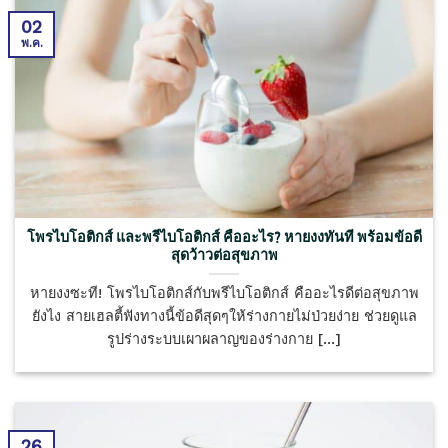
02
พ.ค.
โพรไบโอติกส์ และพรีไบโอติกส์ คืออะไร? หายงงทันที พร้อมข้อดี
สุดว้าวต่อสุขภาพ
หายงงซะที! โพรไบโอติกส์กับพรีไบโอติกส์ คืออะไรดีต่อสุขภาพ
ยังไง สายเฮลตี้ฟังทางนี้ข้อดีสุดๆให้ร่างกายไม่ป่วยง่าย ช่วยดูแล
รูปร่างระบบเผาผลาญของร่างกาย [...]
26