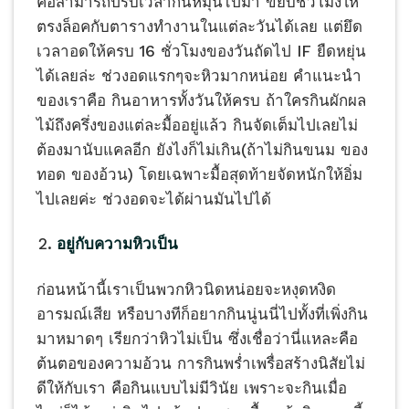
คือสามารถปรับเวลากินหมุนไปมา ขยับชั่วโมงให้
ตรงล็อคกับตารางทำงานในแต่ละวันได้เลย แต่ยึด
เวลาอดให้ครบ 16 ชั่วโมงของวันถัดไป IF ยืดหยุ่น
ได้เลยล่ะ ช่วงอดแรกๆจะหิวมากหน่อย คำแนะนำ
ของเราคือ กินอาหารทั้งวันให้ครบ ถ้าใครกินผักผล
ไม้ถึงครึ่งของแต่ละมื้ออยู่แล้ว กินจัดเต็มไปเลยไม่
ต้องมานับแคลอีก ยังไงก็ไม่เกิน(ถ้าไม่กินขนม ของ
ทอด ของอ้วน) โดยเฉพาะมื้อสุดท้ายจัดหนักให้อิ่ม
ไปเลยค่ะ ช่วงอดจะได้ผ่านมันไปได้
อยู่กับความหิวเป็น
ก่อนหน้านี้เราเป็นพวกหิวนิดหน่อยจะหงุดหงิด
อารมณ์เสีย หรือบางทีก็อยากกินนู่นนี่ไปทั้งที่เพิ่งกิน
มาหมาดๆ เรียกว่าหิวไม่เป็น ซึ่งเชื่อว่านี่แหละคือ
ต้นตอของความอ้วน การกินพร่ำเพรื่อสร้างนิสัยไม่
ดีให้กับเรา คือกินแบบไม่มีวินัย เพราะจะกินเมื่อ