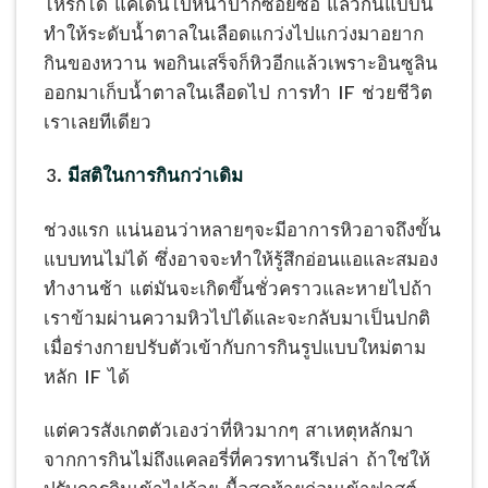
ไหร่ก็ได้ แค่เดินไปหน้าปากซอยซื้อ แล้วกินแบบนี้
ทำให้ระดับน้ำตาลในเลือดแกว่งไปแกว่งมาอยาก
กินของหวาน พอกินเสร็จก็หิวอีกแล้วเพราะอินซูลิน
ออกมาเก็บน้ำตาลในเลือดไป การทำ IF ช่วยชีวิต
เราเลยทีเดียว
มีสติในการกินกว่าเดิม
ช่วงแรก แน่นอนว่าหลายๆจะมีอาการหิวอาจถึงขั้น
แบบทนไม่ได้ ซึ่งอาจจะทำให้รู้สึกอ่อนแอและสมอง
ทำงานช้า แต่มันจะเกิดขึ้นชั่วคราวและหายไปถ้า
เราข้ามผ่านความหิวไปได้และจะกลับมาเป็นปกติ
เมื่อร่างกายปรับตัวเข้ากับการกินรูปแบบใหม่ตาม
หลัก IF ได้
แต่ควรสังเกตตัวเองว่าที่หิวมากๆ สาเหตุหลักมา
จากการกินไม่ถึงแคลอรี่ที่ควรทานรึเปล่า ถ้าใช่ให้