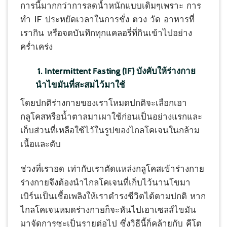
การนี้มากกว่าการลดน้ำหนักแบบเดิมๆเพราะ การ
ทำ IF ประหยัดเวลาในการชั่ง ตวง วัด อาหารที่
เรากิน หรือจดบันทึกทุกแคลอรี่ที่กินเข้าไปอย่าง
คร่ำเคร่ง
1. Intermittent Fasting (IF)
บังคับให้ร่างกาย
นำไขมันที่สะสมไว้มาใช้
โดยปกติร่างกายของเราโหมดปกติจะเลือกเอา
กลูโคสหรือน้ำตาลมาเผาใช้ก่อนเป็นอย่างแรกและ
เก็บส่วนที่เหลือใช้ไว้ในรูปของไกลโคเจนในกล้าม
เนื้อและตับ
ช่วงที่เราอด เท่ากับเราตัดแหล่งกลูโคสเข้าร่างกาย
ร่างกายจึงต้องนำไกลโคเจนที่เก็บไว้นานโขมา
เบิร์นเป็นเชื้อเพลิงให้เราดำรงชีวิตได้ตามปกติ หาก
ไกลโคเจนหมดร่างกายก็จะหันไปเอาเซลส์ไขมัน
มาจัดการซะเป็นรายต่อไป ซึ่งวิธีนี้ก็คล้ายกับ คีโต