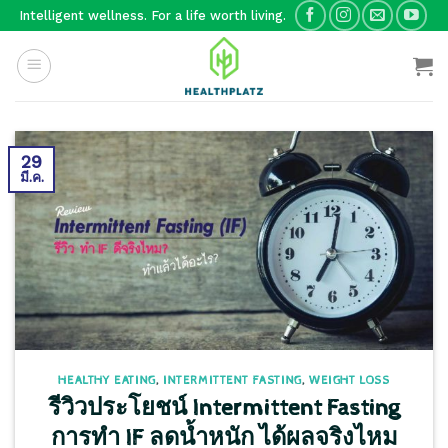
Skip
Intelligent wellness. For a life worth living.
to
content
29
มี.ค.
HEALTHY EATING
,
INTERMITTENT FASTING
,
WEIGHT LOSS
รีวิวประโยชน์ Intermittent Fasting
การทำ IF ลดน้ำหนัก ได้ผลจริงไหม