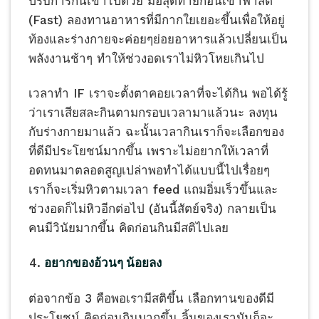
ปรับการกินเข้าไปด้วย มื้อสุดท้ายก่อนเข้าฟาสต์
(Fast) ลองทานอาหารที่มีกากใยเยอะขึ้นเพื่อให้อยู่
ท้องและร่างกายจะค่อยๆย่อยอาหารแล้วเปลี่ยนเป็น
พลังงานช้าๆ ทำให้ช่วงอดเราไม่หิวโหยเกินไป
เวลาทำ IF เราจะตั้งตาคอยเวลาที่จะได้กิน พอได้รู้
ว่าเราเสียสละกินตามกรอบเวลามาแล้วนะ ลงทุน
กับร่างกายมาแล้ว ฉะนั้นเวลากินเราก็จะเลือกของ
ที่ดีมีประโยชน์มากขึ้น เพราะไม่อยากให้เวลาที่
อดทนมาตลอดสูญเปล่าพอทำได้แบบนี้ไปเรื่อยๆ
เราก็จะเริ่มหิวตามเวลา feed แถมอิ่มเร็วขึ้นและ
ช่วงอดก็ไม่หิวอีกต่อไป (อันนี้สัตย์จริง) กลายเป็น
คนมีวินัยมากขึ้น คิดก่อนกินมีสติไปเลย
อยากของอ้วนๆ น้อยลง
ต่อจากข้อ 3 คือพอเรามีสติขึ้น เลือกทานของดีมี
ประโยชน์ คิดก่อนกินมากขึ้น ลิ้นของเรามันก็จะ