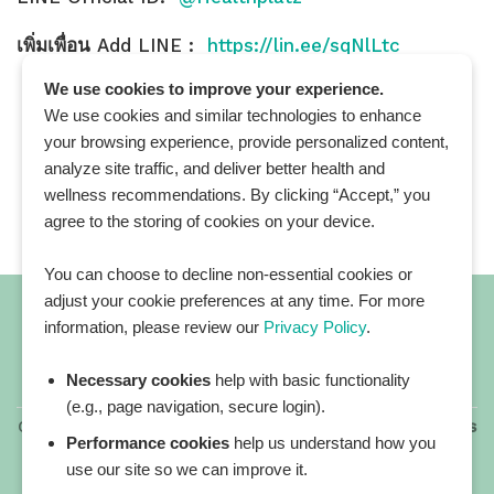
เพิ่มเพื่อน
Add LINE :
https://lin.ee/sqNlLtc
We use cookies to improve your experience.
We use cookies and similar technologies to enhance
your browsing experience, provide personalized content,
analyze site traffic, and deliver better health and
wellness recommendations. By clicking “Accept,” you
agree to the storing of cookies on your device.
You can choose to decline non-essential cookies or
adjust your cookie preferences at any time. For more
information, please review our
Privacy Policy
.
Necessary cookies
help with basic functionality
All blog posts
(e.g., page navigation, secure login).
Copyright 2026 ©
All rights reserved. HEALTHPLATZ™ is
Performance cookies
help us understand how you
a registered trademark of Adbrandture Co., Ltd.
use our site so we can improve it.
Our website services, content, and products are for