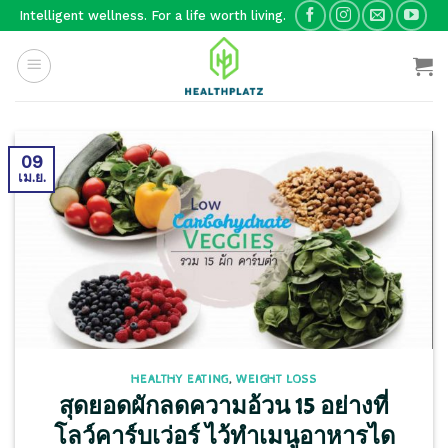
Skip
Intelligent wellness. For a life worth living.
to
content
09
เม.ย.
HEALTHY EATING
,
WEIGHT LOSS
สุดยอดผักลดความอ้วน 15 อย่างที่
โลว์คาร์บเว่อร์ ไว้ทำเมนูอาหารได