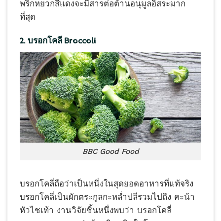
พริกหยวกสีแดงจะมีสารต่อต้านอนุมูลอิสระมาก
ที่สุด
2. บรอกโคลี Broccoli
BBC Good Food
บรอกโคลี่ถือว่าเป็นหนึ่งในสุดยอดอาหารที่แท้จริง
บรอกโคลี่เป็นผักตระกูลกะหล่ำปลีรวมไปถึง คะน้า
หัวไชเท้า งานวิจัยชิ้นหนึ่งพบว่า บรอกโคลี่