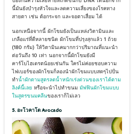
ป้องกันความเสียหายที่เกิดขึ้นกับ DNA ได้นอกจาก
นี้มันยังบำรุงหัวใจและลดความเสี่ยงของโรคทาง
สายตา เช่น ต้อกระจก และจอตาเสื่อม ได้
นอกเหนือจากนี้ ผักโขมยังเป็นแหล่งวิตามินและ
เกลือแร่ที่ดีหลายชนิด ผักโขมที่ปรุงสุกแล้ว 1 ถ้วย
(180 กรัม) ให้วิตามินเคมากกว่าปริมาณที่แนะนำ
ต่อวันถึง 10 เท่า นอกจากนี้ผักโขมยังมี
คาร์โบไฮเดรตน้อยเช่นกัน ใครไม่ค่อยชอบความ
ไฟเบอร์ของผักโขมก็ลองนำผักโขมแบบสดๆไปปั่น
ทำ
น้ำผักตามสูตรลดน้ำหนักเร่งด่วนของเราได้ตาม
ลิงค์นี้เลย
หรือจะนำไปทำขนม
มัฟฟินผักโขมแบบ
ในสูตรขนมคลีน
ของเราก็ไม่เลว
5. อะโวคาโด Avocado