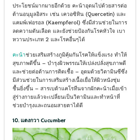
ประโยชน์มากมายอีกด้วย คะน้าอุดมไปด้วยสารต่อ
ต้านอนุมูลอิสระ เช่น เควอซิทิน (Quercetin) และ
แคมพ์เฟอรอล (Kaempferol) ซึ่งมีส่วนช่วยในการ
ลดความดันเลือด และยังช่วยป้องกันโรคหัวใจ เบา
หวานประเภท 2 และโรคอื่นๆได้
คะน้า
ช่วยเสริมสร้างภูมิคุ้มกันโรคให้แข็งแรง ทำให้
สุขภาพดีขึ้น – บำรุงผิวพรรณให้เปล่งปลั่งสุขภาพดี
และช่วยต่อต้านการติดเชื้อ – อุดมด้วยวิตามินซีซึ่ง
มีส่วนช่วยในการเสริมสร้างเนื้อเยื่อให้ผิวหนังชุ่ม
ชื้นยิ่งขึ้น – สารเบต้าแคโรทีนจากผักคะน้าเมื่อเข้า
สู่ร่างกายแล้วจะเปลี่ยนเป็นวิตามินและทำหน้าที่
ช่วยบำรุงและถนอมสายตาได้ดี
10. แตงกวา Cucumber