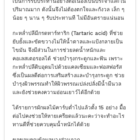
เป็นการรับประทานอย่างต่อเนื่องเป็นประจำและใน
ปริมาณมาก ดังนั้นจึงไม่ต้องตกใจและกังวล เล็ก ๆ
น้อย ๆ นาน ๆ รับประทานที ไม่มีอันตรายแน่นอน
กะหล่ำปลีมีกรดทาร์ทาริก (Tartaric acid) ที่ช่วย
ยับยั้งและขัดขวางไม่ให้น้ำตาลและแป้งกลายเป็น
ไขมัน จึงมีส่วนในการช่วยลดน้ำหนักและ
คอเลสเตอรอลได้ ช่วยบำรุงกระดูกและฟัน เพราะ
กะหล่ำปลีดิบอุดมไปด้วยแคลเซียมและฟอสฟอรัส
ซึ่งเป็นผลดีต่อการเสริมสร้างและบำรุงกระดูก ช่วย
บำรุงผิวพรรณทำให้ผิวพรรณเปล่งปลั่งมีน้ำมีนวล
และยังช่วยคงความอ่อนเยาว์ได้อีกด้วย
ได้รายการผักผลไม้คาร์บต่ำไปแล้วตั้ง 15 อย่าง มื้อ
ต่อไปคงช่วยให้หายเครียดแล้วนะคะว่าจะทำอะไร
ทานดีที่่ช่วยควบคุมน้ำหนักได้ด้วย
ขอขอบคุณข้อมูลบางส่วนจาก