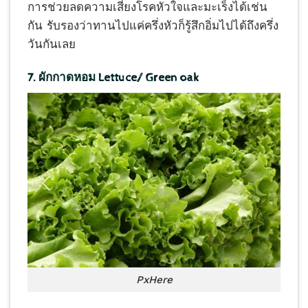
การช่วยลดความเสี่ยงโรคหัวใจและมะเร็งได้เช่น
กัน รับรองว่าทานไปแค่ครึ่งหัวก็รู้สึกอิ่มไปได้ถึงครึ่ง
วันกันเลย
7. ผักกาดหอม Lettuce/ Green oak
PxHere