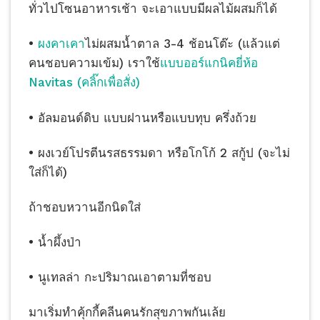
ทั่วไปโซนอาหารเช้า จะเอาแบบมีผลไม้ผสมก็ได้
•
ผงคาเคา
ไม่ผสมน้ำตาล 3-4 ช้อนโต๊ะ (แล้วแต่
คนชอบความเข้ม) เราใช้
แบบออร์แกนิคยี่ห้อ
Navitas (คลิ๊กเพื่อสั่ง)
• อัลมอนด์ดิบ แบบฝานหรือแบบทุบ ครึ่งถ้วย
• ผงเวย์โปรตีนรสธรรมดา หรือโกโก้ 2 สกู้ป (จะไม่
ใส่ก็ได้)
ถ้าชอบหวานอีกนิดใส่
• น้ำผึ้งป่า
• นูเทลล่า กะปริมาณเอาตามที่ชอบ
มาเริ่มทำคุ้กกี้คลีนคนรักสุขภาพกันเล้ย