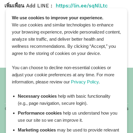
เพิ่มเพื่อน
Add LINE :
https://lin.ee/sqNlLtc
We use cookies to improve your experience.
We use cookies and similar technologies to enhance
your browsing experience, provide personalized content,
analyze site traffic, and deliver better health and
wellness recommendations. By clicking “Accept,” you
agree to the storing of cookies on your device.
You can choose to decline non-essential cookies or
adjust your cookie preferences at any time. For more
information, please review our
Privacy Policy
.
Necessary cookies
help with basic functionality
All blog posts
(e.g., page navigation, secure login).
Copyright 2026 ©
All rights reserved. HEALTHPLATZ™ is
Performance cookies
help us understand how you
a registered trademark of Adbrandture Co., Ltd.
use our site so we can improve it.
Our website services, content, and products are for
informational purposes only. Healthplatz does not
Marketing cookies
may be used to provide relevant