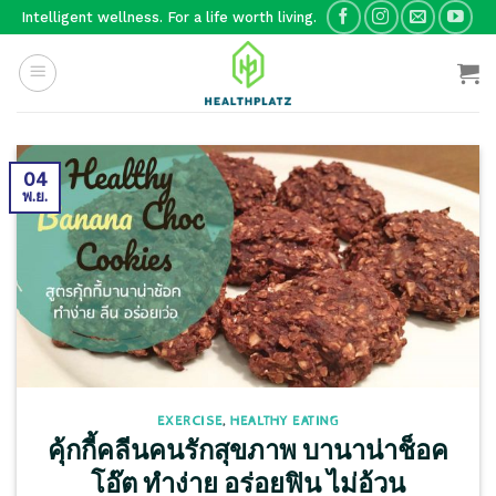
Skip
Intelligent wellness. For a life worth living.
to
content
04
พ.ย.
EXERCISE
,
HEALTHY EATING
คุ้กกี้คลีนคนรักสุขภาพ บานาน่าช็อค
โอ๊ต ทำง่าย อร่อยฟิน ไม่อ้วน