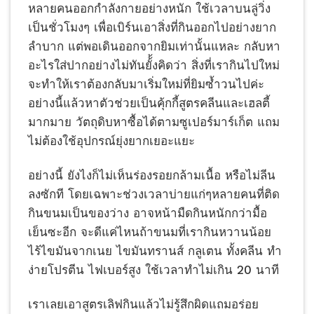
หลายคนออกกำลังกายอย่างหนัก ใช้เวลาบนลู่วิ่ง
เป็นชั่วโมงๆ เพื่อเบิร์นเอาสิ่งที่กินออกไปอย่างยาก
ลำบาก แต่พอเดินออกจากยิมเท่านั้นแหละ กลับหา
อะไรใส่ปากอย่างไม่ทันยั้้งคิดว่า สิ่งที่เรากินไปใหม่
จะทำให้เราต้องกลับมาเริ่มใหม่ที่ยิมซ้ำวนไปค่ะ
อย่างนี้แล้วหาตัวช่วยเป็นคุ้กกี้สูตรคลีนและเฮลตี้
มากมาย วัตถุดิบหาซื้อได้ตามซูเปอร์มาร์เก็ต แถม
ไม่ต้องใช้อุปกรณ์ยุ่งยากเยอะแยะ
อย่างนี้ ยังไงก็ไม่เห็นร่องรอยกล้ามเนื้อ หรือไม่ลีน
ลงซักที โดยเฉพาะช่วงเวลาบ่ายแก่ๆหลายคนที่ติด
กินขนมเป็นของว่าง อาจหน้ามืดกินหนักกว่ามื้อ
เย็นซะอีก จะดีแค่ไหนถ้าขนมที่เรากินหวานน้อย
ไร้ไขมันจากเนย ไขมันทรานส์ กลูเตน ทั้งคลีน ทำ
ง่ายโปรตีน ไฟเบอร์สูง ใช้เวลาทำไม่เกิน 20 นาที
เราเลยเอาสูตรเลิฟกินแล้วไม่รู้สึกผิดแถมอร่อย