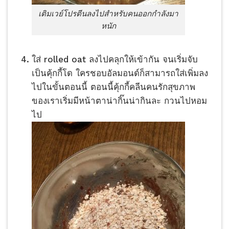
เติมเวย์โปรตีนลงไปสำหรับคนออกกำลังมา
หนัก
ใส่ rolled oat ลงไปคลุกให้เข้ากัน จนเริ่มจับ
เป็นคุ้กกี้โด ใครชอบอัลมอนด์ก็สามารถใส่เพิ่มลง
ไปในขั้นตอนนี้ ตอนนี้คุ้กกี้คลีนคนรักสุขภาพ
ของเราเริ่มมีหน้าตาน่ากิ๊นน่ากินละ กวนไปหอม
ไป