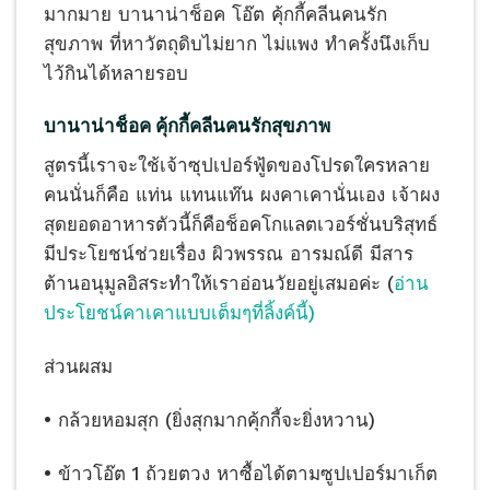
มากมาย บานาน่าช็อค โอ๊ต คุ้กกี้คลีนคนรัก
สุขภาพ ที่หาวัตถุดิบไม่ยาก ไม่แพง ทำครั้งนึงเก็บ
ไว้กินได้หลายรอบ
บานาน่าช็อค คุ้กกี้คลีนคนรักสุขภาพ
สูตรนี้เราจะใช้เจ้าซุปเปอร์ฟู้ดของโปรดใครหลาย
คนนั่นก็คือ แท่น แทนแท๊น ผงคาเคานั่นเอง เจ้าผง
สุดยอดอาหารตัวนี้ก็คือช็อคโกแลตเวอร์ชั่นบริสุทธ์
มีประโยชน์ช่วยเรื่อง ผิวพรรณ อารมณ์ดี มีสาร
ต้านอนุมูลอิสระทำให้เราอ่อนวัยอยู่เสมอค่ะ (
อ่าน
ประโยชน์คาเคาแบบเต็มๆที่ลิ้งค์นี้)
ส่วนผสม
• กล้วยหอมสุก (ยิ่งสุกมากคุ้กกี้จะยิ่งหวาน)
• ข้าวโอ๊ต 1 ถ้วยตวง หาซื้อได้ตามซูปเปอร์มาเก็ต