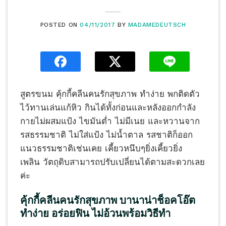
POSTED ON
04/11/2017
BY
MADAMEDEUTSCH
สูตรขนม คุ้กกี้คลีนคนรักสุขภาพ ทำง่าย พกติดตัว
ไว้ทานเล่นแก้หิว กินได้ทั้งก่อนและหลังออกกำลัง
กายไม่ผสมแป้ง ไขมันต่ำ ไม่มีเนย และหวานจาก
รสธรรมชาติ ไม่ใส่แป้ง ไม่น้ำตาล รสชาติ​ก็ออก
แนวธรรมชาติเช่นเคย ​เคี้ยวหนึบๆยิ่งเคี้ยวยิ่ง
เพลิน วัตถุดิบ​สามารถ​ปรับเปลี่ยนได้ตามสะดวกเลย
ค่ะ
คุ้กกี้คลีนคนรักสุขภาพ บานาน่าช็อคโอ๊ต
ทำง่าย อร่อยฟิน ไม่อ้วนพร้อมวิธีทำ