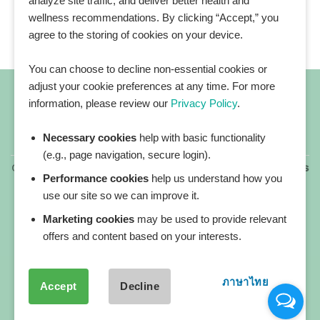
analyze site traffic, and deliver better health and
wellness recommendations. By clicking “Accept,” you
agree to the storing of cookies on your device.
You can choose to decline non-essential cookies or
adjust your cookie preferences at any time. For more
information, please review our
Privacy Policy
.
Necessary cookies
help with basic functionality
All blog posts
(e.g., page navigation, secure login).
Copyright 2026 ©
All rights reserved. HEALTHPLATZ™ is
Performance cookies
help us understand how you
a registered trademark of Adbrandture Co., Ltd.
use our site so we can improve it.
Our website services, content, and products are for
informational purposes only. Healthplatz does not
Marketing cookies
may be used to provide relevant
provide medical advice, diagnosis, or treatment.
offers and content based on your interests.
ภาษาไทย
Accept
Decline