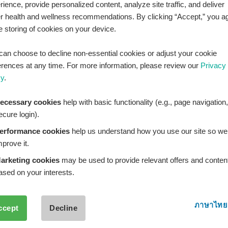
rience, provide personalized content, analyze site traffic, and deliver
LINE Official ID:
@Healthplatz
er health and wellness recommendations. By clicking “Accept,” you a
he storing of cookies on your device.
เพิ่มเพื่อน
Add LINE :
https://lin.ee/sqNlLtc
can choose to decline non-essential cookies or adjust your cookie
erences at any time. For more information, please review our
Privacy
cy
.
ecessary cookies
help with basic functionality (e.g., page navigation,
ecure login).
erformance cookies
help us understand how you use our site so we
mprove it.
arketing cookies
may be used to provide relevant offers and conten
ased on your interests.
ภาษาไทย
ccept
Decline
THPLATZ™ is a registered trademark of Adbrandture Co., L
are for informational purposes only. Healthplatz does not