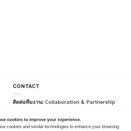
CONTACT
ติดต่อทีมงาน:
Collaboration & Partnership
E-mail:
healthplatz@gmail.com
se cookies to improve your experience.
คำถามทั่วไป:
General Inquiry
se cookies and similar technologies to enhance your browsing