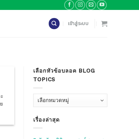
เข้าสู่ระบบ
เลือกหัวข้อบลอค BLOG
TOPICS
าะ
เลือก
าย
หัว
ข้อ
เรื่องล่าสุด
บลอค
Blog
Topics