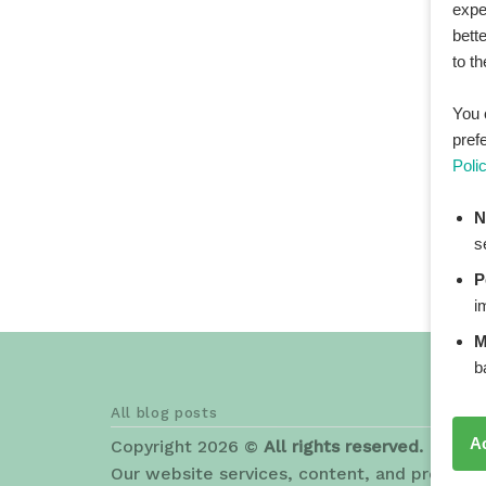
expe
bett
to t
You 
pref
Poli
N
s
P
i
M
b
All blog posts
A
Copyright 2026 ©
All rights reserved. HEAL
Our website services, content, and products 