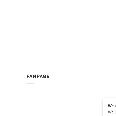
FANPAGE
We u
We u