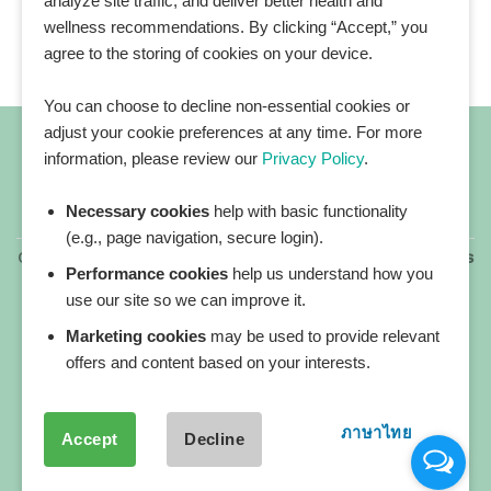
analyze site traffic, and deliver better health and
wellness recommendations. By clicking “Accept,” you
agree to the storing of cookies on your device.
You can choose to decline non-essential cookies or
adjust your cookie preferences at any time. For more
information, please review our
Privacy Policy
.
Necessary cookies
help with basic functionality
All blog posts
(e.g., page navigation, secure login).
Copyright 2026 ©
All rights reserved. HEALTHPLATZ™ is
Performance cookies
help us understand how you
a registered trademark of Adbrandture Co., Ltd.
use our site so we can improve it.
Our website services, content, and products are for
informational purposes only. Healthplatz does not
Marketing cookies
may be used to provide relevant
provide medical advice, diagnosis, or treatment.
offers and content based on your interests.
ภาษาไทย
Accept
Decline