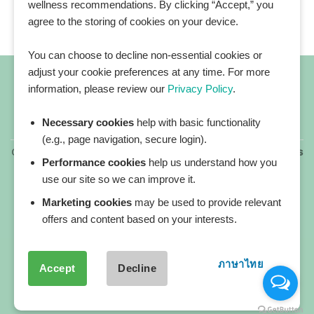
wellness recommendations. By clicking “Accept,” you
agree to the storing of cookies on your device.
You can choose to decline non-essential cookies or
adjust your cookie preferences at any time. For more
information, please review our
Privacy Policy
.
Necessary cookies
help with basic functionality
All blog posts
(e.g., page navigation, secure login).
Copyright 2026 ©
All rights reserved. HEALTHPLATZ™ is
Performance cookies
help us understand how you
a registered trademark of Adbrandture Co., Ltd.
use our site so we can improve it.
Our website services, content, and products are for
informational purposes only. Healthplatz does not
Marketing cookies
may be used to provide relevant
provide medical advice, diagnosis, or treatment.
offers and content based on your interests.
ภาษาไทย
Accept
Decline