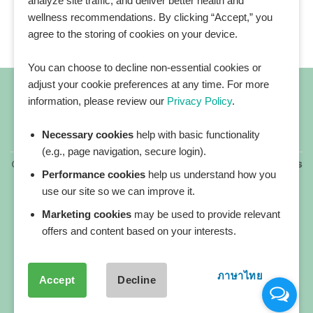
analyze site traffic, and deliver better health and
wellness recommendations. By clicking “Accept,” you
agree to the storing of cookies on your device.
You can choose to decline non-essential cookies or
adjust your cookie preferences at any time. For more
information, please review our
Privacy Policy
.
Necessary cookies
help with basic functionality
All blog posts
(e.g., page navigation, secure login).
Copyright 2026 ©
All rights reserved. HEALTHPLATZ™ is
Performance cookies
help us understand how you
a registered trademark of Adbrandture Co., Ltd.
use our site so we can improve it.
Our website services, content, and products are for
informational purposes only. Healthplatz does not
Marketing cookies
may be used to provide relevant
provide medical advice, diagnosis, or treatment.
offers and content based on your interests.
ภาษาไทย
Accept
Decline