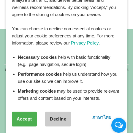
analyze site traffic, and deliver better health and
wellness recommendations. By clicking “Accept,” you
agree to the storing of cookies on your device.
You can choose to decline non-essential cookies or
adjust your cookie preferences at any time. For more
information, please review our
Privacy Policy
.
Necessary cookies
help with basic functionality
All blog posts
(e.g., page navigation, secure login).
Copyright 2026 ©
All rights reserved. HEALTHPLATZ™ is
Performance cookies
help us understand how you
a registered trademark of Adbrandture Co., Ltd.
use our site so we can improve it.
Our website services, content, and products are for
informational purposes only. Healthplatz does not
Marketing cookies
may be used to provide relevant
provide medical advice, diagnosis, or treatment.
offers and content based on your interests.
ภาษาไทย
Accept
Decline