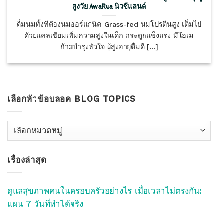
สูงวัย AwaRua นิวซีแลนด์
ดื่มนมทั้งทีต้องนมออร์แกนิค Grass-fed นมโปรตีนสูง เต็มไป
ด้วยแคลเซียมเพิ่มความสูงในเด็ก กระดูกแข็งแรง มีโอเม
ก้า3บำรุงหัวใจ ผู้สูงอายุดื่มดี [...]
เลือกหัวข้อบลอค BLOG TOPICS
เลือก
หัว
ข้อ
เรื่องล่าสุด
บลอค
Blog
Topics
ดูแลสุขภาพคนในครอบครัวอย่างไร เมื่อเวลาไม่ตรงกัน:
แผน 7 วันที่ทำได้จริง