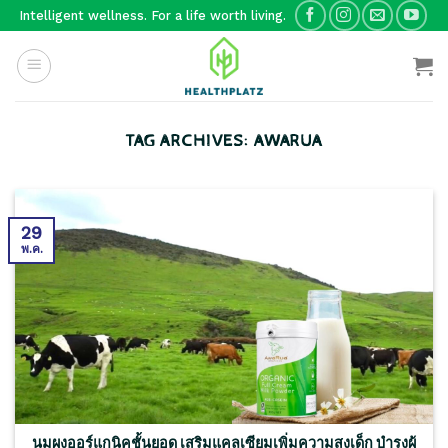
Skip
Intelligent wellness. For a life worth living.
to
content
TAG ARCHIVES:
AWARUA
29
พ.ค.
นมผงออร์แกนิคชั้นยอด เสริมแคลเซียมเพิ่มความสูงเด็ก บำรุงผู้