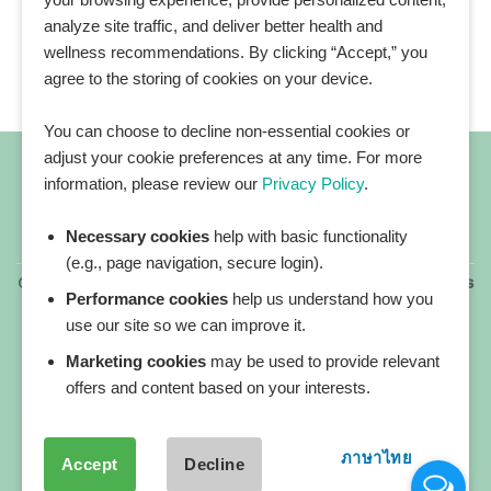
analyze site traffic, and deliver better health and
wellness recommendations. By clicking “Accept,” you
agree to the storing of cookies on your device.
You can choose to decline non-essential cookies or
adjust your cookie preferences at any time. For more
information, please review our
Privacy Policy
.
Necessary cookies
help with basic functionality
All blog posts
(e.g., page navigation, secure login).
Copyright 2026 ©
All rights reserved. HEALTHPLATZ™ is
Performance cookies
help us understand how you
a registered trademark of Adbrandture Co., Ltd.
use our site so we can improve it.
Our website services, content, and products are for
informational purposes only. Healthplatz does not
Marketing cookies
may be used to provide relevant
provide medical advice, diagnosis, or treatment.
offers and content based on your interests.
ภาษาไทย
Accept
Decline