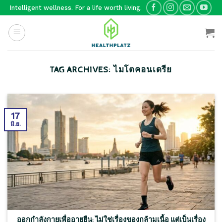
Skip
Intelligent wellness. For a life worth living.
to
content
TAG ARCHIVES:
ไมโตคอนเดรีย
17
มิ.ย.
ออกกำลังกายเพื่ออายุยืน: ไม่ใช่เรื่องของกล้ามเนื้อ แต่เป็นเรื่อง