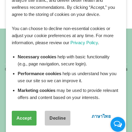
analyze site traffic, and deliver better health and
wellness recommendations. By clicking “Accept,” you
agree to the storing of cookies on your device.
You can choose to decline non-essential cookies or
adjust your cookie preferences at any time. For more
information, please review our
Privacy Policy
.
Necessary cookies
help with basic functionality
All blog posts
(e.g., page navigation, secure login).
Copyright 2026 ©
All rights reserved. HEALTHPLATZ™ is
Performance cookies
help us understand how you
a registered trademark of Adbrandture Co., Ltd.
use our site so we can improve it.
Our website services, content, and products are for
informational purposes only. Healthplatz does not
Marketing cookies
may be used to provide relevant
provide medical advice, diagnosis, or treatment.
offers and content based on your interests.
ภาษาไทย
Accept
Decline