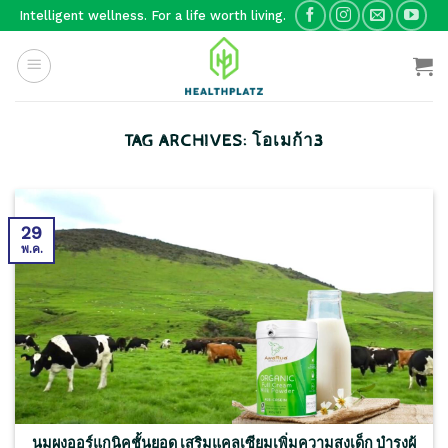
Skip
Intelligent wellness. For a life worth living.
to
content
TAG ARCHIVES:
โอเมก้า3
29
พ.ค.
นมผงออร์แกนิคชั้นยอด เสริมแคลเซียมเพิ่มความสูงเด็ก บำรุงผู้