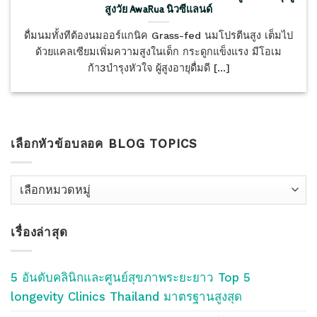
สูงวัย AwaRua นิวซีแลนด์
ดื่มนมทั้งทีต้องนมออร์แกนิค Grass-fed นมโปรตีนสูง เต็มไป
ด้วยแคลเซียมเพิ่มความสูงในเด็ก กระดูกแข็งแรง มีโอเม
ก้า3บำรุงหัวใจ ผู้สูงอายุดื่มดี [...]
เลือกหัวข้อบลอค BLOG TOPICS
เลือก
หัว
ข้อ
เรื่องล่าสุด
บลอค
Blog
Topics
5 อันดับคลินิกและศูนย์สุขภาพระยะยาว Top 5
longevity Clinics Thailand มาตรฐานสูงสุด