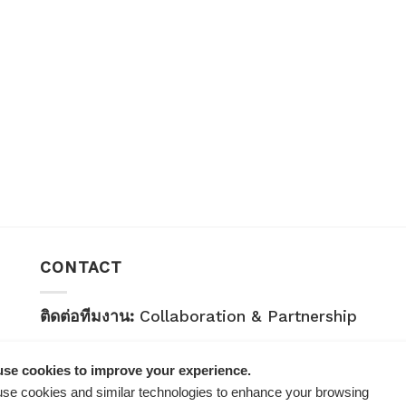
CONTACT
ติดต่อทีมงาน:
Collaboration & Partnership
E-mail:
healthplatz@gmail.com
se cookies to improve your experience.
คำถามทั่วไป:
General Inquiry
se cookies and similar technologies to enhance your browsing