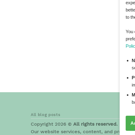
expe
bett
to t
You 
pref
Poli
N
s
P
i
M
b
All blog posts
A
Copyright 2026 ©
All rights reserved. HEAL
Our website services, content, and products 