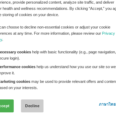
rience, provide personalized content, analyze site traffic, and deliver
LINE Official ID:
@Healthplatz
er health and wellness recommendations. By clicking “Accept,” you a
he storing of cookies on your device.
เพิ่มเพื่อน
Add LINE :
https://lin.ee/sqNlLtc
can choose to decline non-essential cookies or adjust your cookie
erences at any time. For more information, please review our
Privacy
cy
.
ecessary cookies
help with basic functionality (e.g., page navigation,
ecure login).
erformance cookies
help us understand how you use our site so we
mprove it.
arketing cookies
may be used to provide relevant offers and conten
ased on your interests.
ภาษาไทย
ccept
Decline
THPLATZ™ is a registered trademark of Adbrandture Co., L
are for informational purposes only. Healthplatz does not