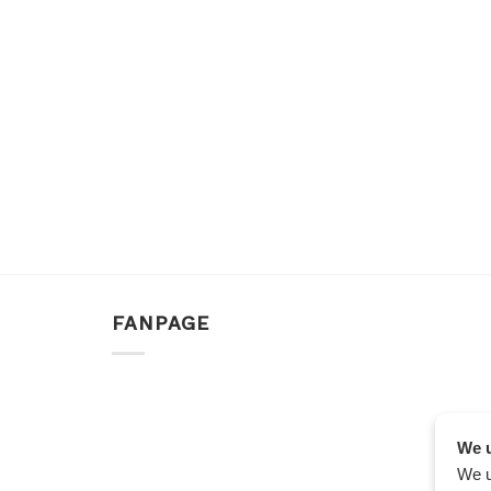
FANPAGE
We u
We u