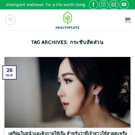
Skip
Intelligent wellness. For a life worth living.
to
content
TAG ARCHIVES:
กระชับสัดส่วน
26
เม.ย.
เตรียมใบหน้าและผิวกายให้เป๊ะ สำหรับว่าที่เจ้าสาวให้สวยสะพรึง