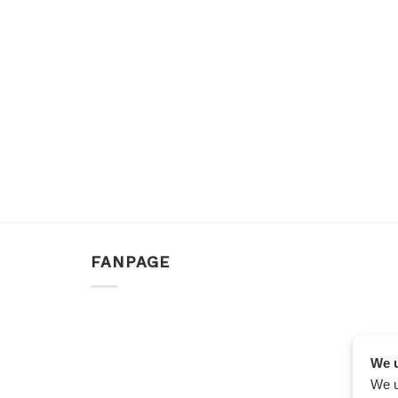
FANPAGE
We u
We u