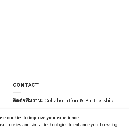
CONTACT
ติดต่อทีมงาน:
Collaboration & Partnership
E-mail:
healthplatz@gmail.com
se cookies to improve your experience.
คำถามทั่วไป:
General Inquiry
se cookies and similar technologies to enhance your browsing