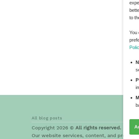
expe
bett
to t
You 
pref
Poli
N
s
P
i
M
b
All blog posts
A
Copyright 2026 ©
All rights reserved. HEAL
Our website services, content, and products 