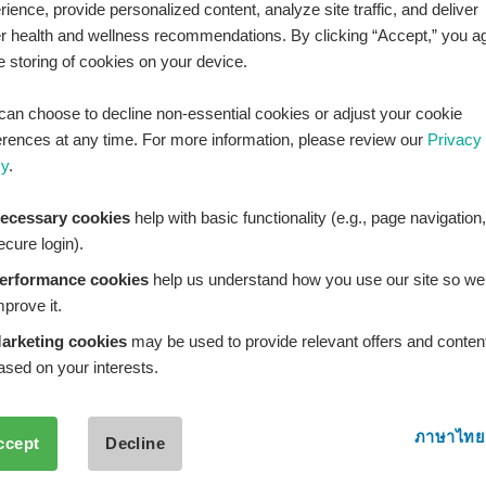
rience, provide personalized content, analyze site traffic, and deliver
LINE Official ID:
@Healthplatz
er health and wellness recommendations. By clicking “Accept,” you a
he storing of cookies on your device.
เพิ่มเพื่อน
Add LINE :
https://lin.ee/sqNlLtc
can choose to decline non-essential cookies or adjust your cookie
erences at any time. For more information, please review our
Privacy
cy
.
ecessary cookies
help with basic functionality (e.g., page navigation,
ecure login).
erformance cookies
help us understand how you use our site so we
mprove it.
arketing cookies
may be used to provide relevant offers and conten
ased on your interests.
ภาษาไทย
ccept
Decline
THPLATZ™ is a registered trademark of Adbrandture Co., L
are for informational purposes only. Healthplatz does not