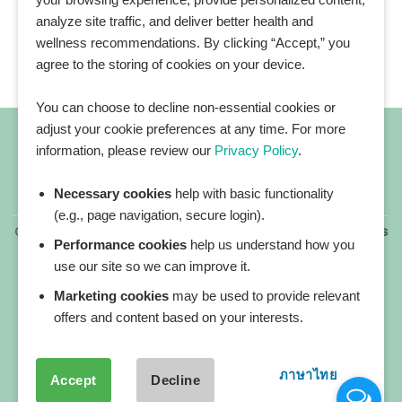
analyze site traffic, and deliver better health and
wellness recommendations. By clicking “Accept,” you
agree to the storing of cookies on your device.
You can choose to decline non-essential cookies or
adjust your cookie preferences at any time. For more
information, please review our
Privacy Policy
.
Necessary cookies
help with basic functionality
All blog posts
(e.g., page navigation, secure login).
Copyright 2026 ©
All rights reserved. HEALTHPLATZ™ is
Performance cookies
help us understand how you
a registered trademark of Adbrandture Co., Ltd.
use our site so we can improve it.
Our website services, content, and products are for
informational purposes only. Healthplatz does not
Marketing cookies
may be used to provide relevant
provide medical advice, diagnosis, or treatment.
offers and content based on your interests.
ภาษาไทย
Accept
Decline