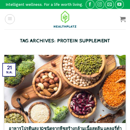
Skip
Intelligent wellness. For a life worth living.
to
content
TAG ARCHIVES:
PROTEIN SUPPLEMENT
21
พ.ค.
อาหารโปรตีนสูง 10ชนิดจากพืชสร้างกล้ามเนื้อสุดลีน แคลอรี่ต่ำ