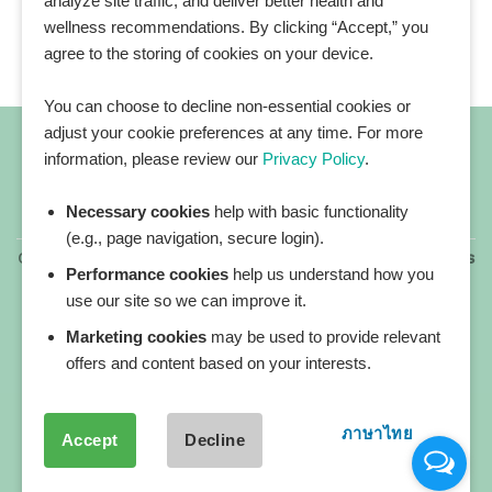
analyze site traffic, and deliver better health and
wellness recommendations. By clicking “Accept,” you
agree to the storing of cookies on your device.
You can choose to decline non-essential cookies or
adjust your cookie preferences at any time. For more
information, please review our
Privacy Policy
.
Necessary cookies
help with basic functionality
All blog posts
(e.g., page navigation, secure login).
Copyright 2026 ©
All rights reserved. HEALTHPLATZ™ is
Performance cookies
help us understand how you
a registered trademark of Adbrandture Co., Ltd.
use our site so we can improve it.
Our website services, content, and products are for
informational purposes only. Healthplatz does not
Marketing cookies
may be used to provide relevant
provide medical advice, diagnosis, or treatment.
offers and content based on your interests.
ภาษาไทย
Accept
Decline