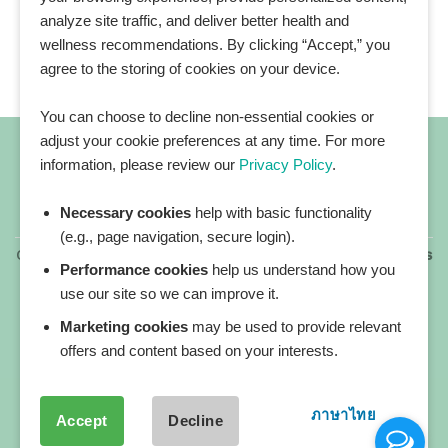
analyze site traffic, and deliver better health and
wellness recommendations. By clicking “Accept,” you
agree to the storing of cookies on your device.
You can choose to decline non-essential cookies or
adjust your cookie preferences at any time. For more
information, please review our
Privacy Policy
.
Necessary cookies
help with basic functionality
All blog posts
(e.g., page navigation, secure login).
Copyright 2026 ©
All rights reserved. HEALTHPLATZ™ is
Performance cookies
help us understand how you
a registered trademark of Adbrandture Co., Ltd.
use our site so we can improve it.
Our website services, content, and products are for
informational purposes only. Healthplatz does not
Marketing cookies
may be used to provide relevant
provide medical advice, diagnosis, or treatment.
offers and content based on your interests.
ภาษาไทย
Accept
Decline