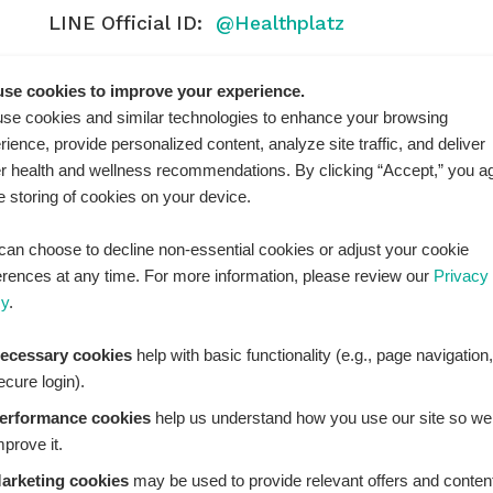
LINE Official ID:
@Healthplatz
เพิ่มเพื่อน
Add LINE :
se cookies to improve your experience.
https://lin.ee/sqNlLtc
se cookies and similar technologies to enhance your browsing
rience, provide personalized content, analyze site traffic, and deliver
er health and wellness recommendations. By clicking “Accept,” you a
he storing of cookies on your device.
can choose to decline non-essential cookies or adjust your cookie
erences at any time. For more information, please review our
Privacy
cy
.
ecessary cookies
help with basic functionality (e.g., page navigation,
ecure login).
erformance cookies
help us understand how you use our site so we
mprove it.
THPLATZ™ is a registered trademark of Adbrandture Co., L
are for informational purposes only. Healthplatz does not
arketing cookies
may be used to provide relevant offers and conten