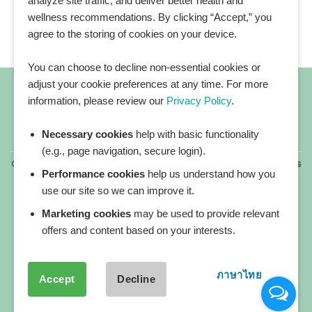
analyze site traffic, and deliver better health and
wellness recommendations. By clicking “Accept,” you
agree to the storing of cookies on your device.
You can choose to decline non-essential cookies or
adjust your cookie preferences at any time. For more
information, please review our
Privacy Policy
.
Necessary cookies
help with basic functionality
All blog posts
(e.g., page navigation, secure login).
Copyright 2026 ©
All rights reserved. HEALTHPLATZ™ is
Performance cookies
help us understand how you
a registered trademark of Adbrandture Co., Ltd.
use our site so we can improve it.
Our website services, content, and products are for
informational purposes only. Healthplatz does not
Marketing cookies
may be used to provide relevant
provide medical advice, diagnosis, or treatment.
offers and content based on your interests.
ภาษาไทย
Accept
Decline