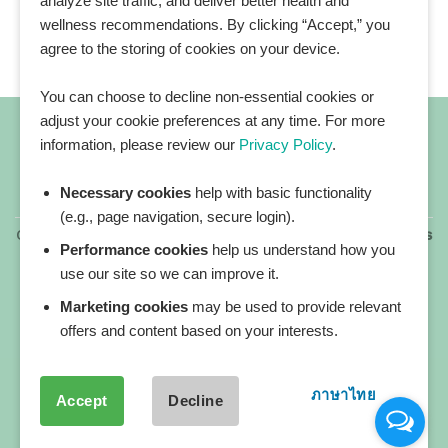
analyze site traffic, and deliver better health and
wellness recommendations. By clicking “Accept,” you
agree to the storing of cookies on your device.
You can choose to decline non-essential cookies or
adjust your cookie preferences at any time. For more
information, please review our
Privacy Policy
.
Necessary cookies
help with basic functionality
All blog posts
(e.g., page navigation, secure login).
Copyright 2026 ©
All rights reserved. HEALTHPLATZ™ is
Performance cookies
help us understand how you
a registered trademark of Adbrandture Co., Ltd.
use our site so we can improve it.
Our website services, content, and products are for
informational purposes only. Healthplatz does not
Marketing cookies
may be used to provide relevant
provide medical advice, diagnosis, or treatment.
offers and content based on your interests.
ภาษาไทย
Accept
Decline