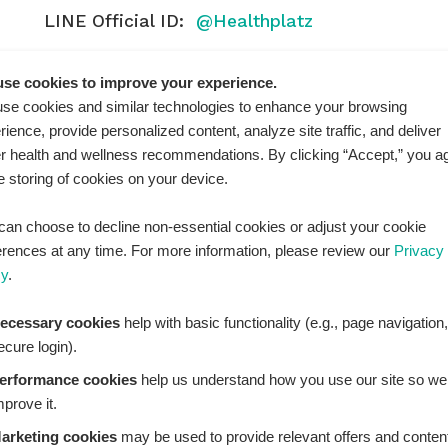
LINE Official ID:
@Healthplatz
เพิ่มเพื่อน
Add LINE :
se cookies to improve your experience.
https://lin.ee/sqNlLtc
se cookies and similar technologies to enhance your browsing
rience, provide personalized content, analyze site traffic, and deliver
er health and wellness recommendations. By clicking “Accept,” you a
he storing of cookies on your device.
can choose to decline non-essential cookies or adjust your cookie
erences at any time. For more information, please review our
Privacy
cy
.
ecessary cookies
help with basic functionality (e.g., page navigation,
ecure login).
erformance cookies
help us understand how you use our site so we
mprove it.
THPLATZ™ is a registered trademark of Adbrandture Co., L
are for informational purposes only. Healthplatz does not
arketing cookies
may be used to provide relevant offers and conten