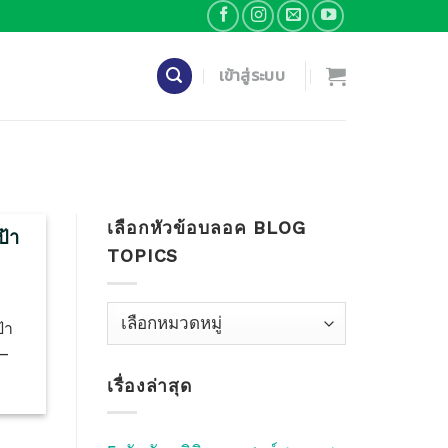
เข้าสู่ระบบ
เลือกหัวข้อบลอค BLOG
ป้า
TOPICS
”
เลือก
้า
หัว
 —
ข้อ
เรื่องล่าสุด
บลอค
Blog
Topics