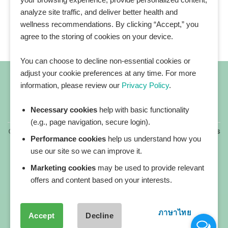
analyze site traffic, and deliver better health and
wellness recommendations. By clicking “Accept,” you
agree to the storing of cookies on your device.
You can choose to decline non-essential cookies or
adjust your cookie preferences at any time. For more
information, please review our
Privacy Policy
.
Necessary cookies
help with basic functionality
All blog posts
(e.g., page navigation, secure login).
Copyright 2026 ©
All rights reserved. HEALTHPLATZ™ is
Performance cookies
help us understand how you
a registered trademark of Adbrandture Co., Ltd.
use our site so we can improve it.
Our website services, content, and products are for
informational purposes only. Healthplatz does not
Marketing cookies
may be used to provide relevant
provide medical advice, diagnosis, or treatment.
offers and content based on your interests.
ภาษาไทย
Accept
Decline