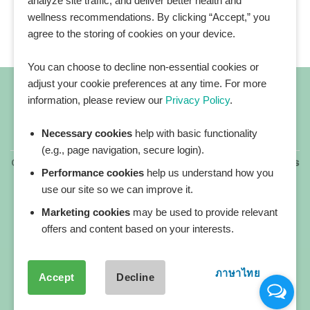
analyze site traffic, and deliver better health and
wellness recommendations. By clicking “Accept,” you
agree to the storing of cookies on your device.
You can choose to decline non-essential cookies or
adjust your cookie preferences at any time. For more
information, please review our
Privacy Policy
.
Necessary cookies
help with basic functionality
All blog posts
(e.g., page navigation, secure login).
Copyright 2026 ©
All rights reserved. HEALTHPLATZ™ is
Performance cookies
help us understand how you
a registered trademark of Adbrandture Co., Ltd.
use our site so we can improve it.
Our website services, content, and products are for
informational purposes only. Healthplatz does not
Marketing cookies
may be used to provide relevant
provide medical advice, diagnosis, or treatment.
offers and content based on your interests.
ภาษาไทย
Accept
Decline