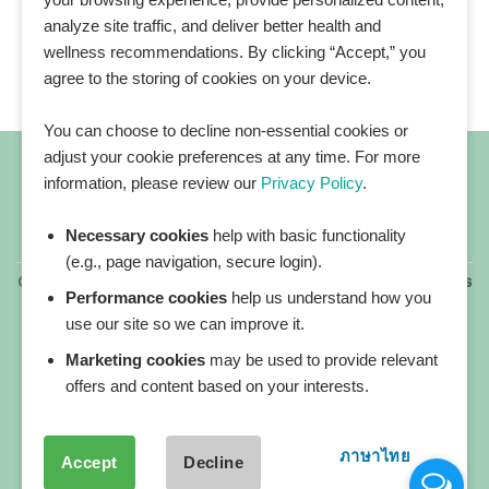
analyze site traffic, and deliver better health and
wellness recommendations. By clicking “Accept,” you
agree to the storing of cookies on your device.
You can choose to decline non-essential cookies or
adjust your cookie preferences at any time. For more
information, please review our
Privacy Policy
.
Necessary cookies
help with basic functionality
All blog posts
(e.g., page navigation, secure login).
Copyright 2026 ©
All rights reserved. HEALTHPLATZ™ is
Performance cookies
help us understand how you
a registered trademark of Adbrandture Co., Ltd.
use our site so we can improve it.
Our website services, content, and products are for
informational purposes only. Healthplatz does not
Marketing cookies
may be used to provide relevant
provide medical advice, diagnosis, or treatment.
offers and content based on your interests.
ภาษาไทย
Accept
Decline